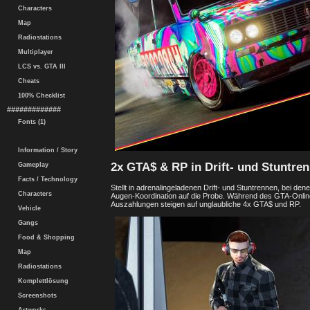
Characters
Map
Radiostations
Multiplayer
LCS vs. GTA III
Cheats
100% Checklist
#############
Fonts (1)
Information / Story
2x GTA$ & RP in Drift- und Stuntre
Gameplay
Facts / Technology
Stellt in adrenalingeladenen Drift- und Stuntrennen, bei d
Characters
Augen-Koordination auf die Probe. Während des GTA-Onlin
Auszahlungen steigen auf unglaubliche 4x GTA$ und RP.
Vehicle
Gangs
Food & Shopping
Map
Radiostations
Komplettlösung
Screenshots