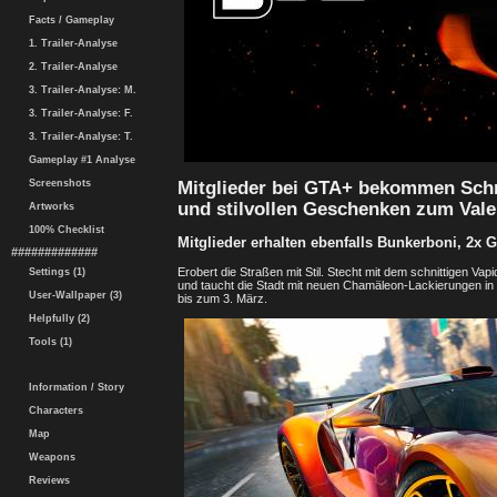
Facts / Gameplay
1. Trailer-Analyse
2. Trailer-Analyse
3. Trailer-Analyse: M.
3. Trailer-Analyse: F.
3. Trailer-Analyse: T.
Gameplay #1 Analyse
Mitglieder bei GTA+ bekommen Schm
Screenshots
und stilvollen Geschenken zum Vale
Artworks
100% Checklist
Mitglieder erhalten ebenfalls Bunkerboni, 2x 
#############
Erobert die Straßen mit Stil. Stecht mit dem schnittigen 
Settings (1)
und taucht die Stadt mit neuen Chamäleon-Lackierungen in
User-Wallpaper (3)
bis zum 3. März.
Helpfully (2)
Tools (1)
Information / Story
Characters
Map
Weapons
Reviews