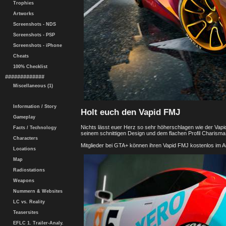
Trophies
Artworks
Screenshots - NDS
Screenshots - PSP
Screenshots - iPhone
Cheats
100% Checklist
#############
Miscellaneous (1)
Information / Story
Holt euch den Vapid FMJ
Gameplay
Nichts lässt euer Herz so sehr höherschlagen wie der Vap
Facts / Technology
seinem schnittigen Design und dem flachen Profil Charis
Characters
Mitglieder bei GTA+ können ihren Vapid FMJ kostenlos im 
Locations
Map
Radiostations
Weapons
Nummern & Websites
LC vs. Reality
Teasersites
EFLC 1. Trailer-Analy.