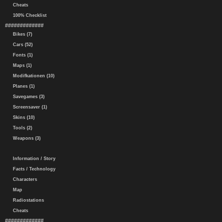
Cheats
100% Checklist
#############
Bikes (7)
Cars (52)
Fonts (1)
Maps (1)
Modifkationen (10)
Planes (1)
Savegames (3)
Screensaver (1)
Skins (10)
Tools (2)
Weapons (3)
Information / Story
Facts / Technology
Characters
Map
Radiostations
Cheats
#############