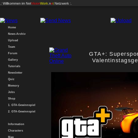
.: Willkommen im
Net
Vision
Work
.n
e
t
Netzwerk :.
Home
News-Archiv
Upload
Team
GTA+: Superspo
Forum
Valentinstagsg
Gallery
Tutorials
Newsletter
Quiz
Memory
Jobs
Shop
1. GTA-Gewinnspiel
2. GTA-Gewinnspiel
Information
Characters
Map