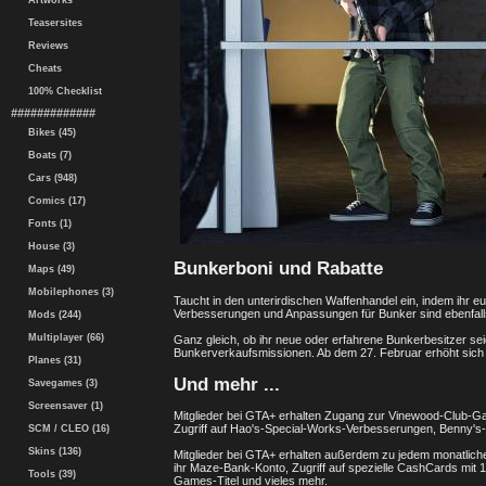
Artworks
Teasersites
Reviews
Cheats
100% Checklist
#############
Bikes (45)
Boats (7)
Cars (948)
Comics (17)
Fonts (1)
House (3)
Bunkerboni und Rabatte
Maps (49)
Mobilephones (3)
Taucht in den unterirdischen Waffenhandel ein, indem ihr eu
Verbesserungen und Anpassungen für Bunker sind ebenfall
Mods (244)
Multiplayer (66)
Ganz gleich, ob ihr neue oder erfahrene Bunkerbesitzer se
Bunkerverkaufsmissionen. Ab dem 27. Februar erhöht sich
Planes (31)
Und mehr ...
Savegames (3)
Screensaver (1)
Mitglieder bei GTA+ erhalten Zugang zur Vinewood-Club-Ga
Zugriff auf Hao's-Special-Works-Verbesserungen, Benny's-F
SCM / CLEO (16)
Skins (136)
Mitglieder bei GTA+ erhalten außerdem zu jedem monatlich
ihr Maze-Bank-Konto, Zugriff auf spezielle CashCards mi
Tools (39)
Games-Titel und vieles mehr.