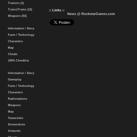
Trainers (1)
Trains/Trams (12)
:: Links ::
News @ RockstarGames.com
Weapons (53)
Information / Story
Facts / Technology
Characters
Map
Cheats
100% Checklist
Information / Story
Gameplay
Facts / Technology
Characters
Radiostations
Weapons
Map
Teasersites
Screenshots
Artworks