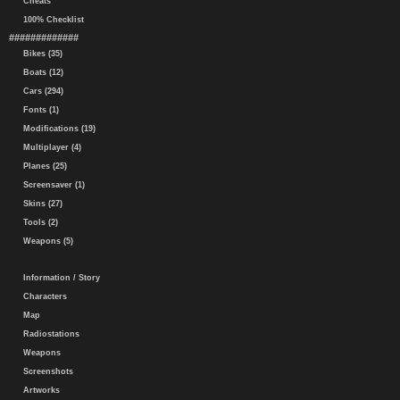
Cheats
100% Checklist
#############
Bikes (35)
Boats (12)
Cars (294)
Fonts (1)
Modifications (19)
Multiplayer (4)
Planes (25)
Screensaver (1)
Skins (27)
Tools (2)
Weapons (5)
Information / Story
Characters
Map
Radiostations
Weapons
Screenshots
Artworks