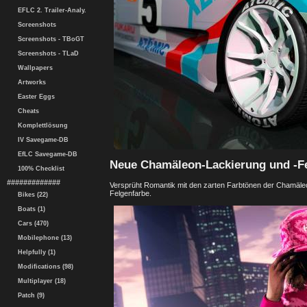
EFLC 2. Trailer-Analy.
Screenshots
Screenshots - TBoGT
Screenshots - TLaD
Wallpapers
Artworks
Easter Eggs
Cheats
Komplettlösung
IV Savegame-DB
EfLC Savegame-DB
Neue Chamäleon-Lackierung und -F
100% Checklist
#############
Versprüht Romantik mit den zarten Farbtönen der Chamäl
Felgenfarbe.
Bikes (22)
Boats (1)
Cars (470)
Mobilephone (13)
Helpfully (1)
Modifications (98)
Multiplayer (18)
Patch (9)