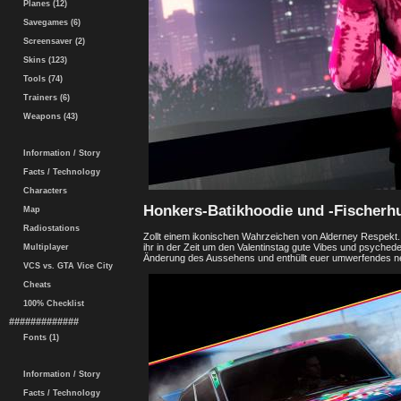
Planes (12)
Savegames (6)
Screensaver (2)
Skins (123)
Tools (74)
Trainers (6)
Weapons (43)
Information / Story
Facts / Technology
Characters
Honkers-Batikhoodie und -Fischerh
Map
Radiostations
Zollt einem ikonischen Wahrzeichen von Alderney Respekt.
ihr in der Zeit um den Valentinstag gute Vibes und psyched
Multiplayer
Änderung des Aussehens und enthüllt euer umwerfendes n
VCS vs. GTA Vice City
Cheats
100% Checklist
#############
Fonts (1)
Information / Story
Facts / Technology