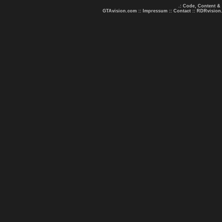
.: Code, Content &
GTAvision.com
::
Impressum
::
Contact
::
RDRvision