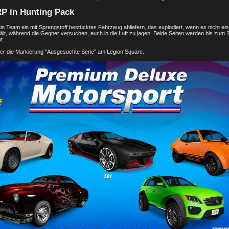
P in Hunting Pack
n Team ein mit Sprengstoff bestücktes Fahrzeug abliefern, das explodiert, wenn es nicht ei
ält, während die Gegner versuchen, euch in die Luft zu jagen. Beide Seiten werden bis zum
t.
ber die Markierung "Ausgesuchte Serie" am Legion Square.