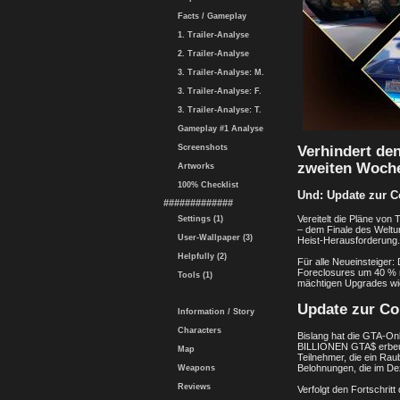
Facts / Gameplay
1. Trailer-Analyse
2. Trailer-Analyse
3. Trailer-Analyse: M.
3. Trailer-Analyse: F.
3. Trailer-Analyse: T.
Gameplay #1 Analyse
Verhindert de
Screenshots
zweiten Woche
Artworks
100% Checklist
Und: Update zur C
#############
Vereitelt die Pläne von
Settings (1)
– dem Finale des Weltu
User-Wallpaper (3)
Heist-Herausforderung.
Helpfully (2)
Für alle Neueinsteiger: 
Foreclosures um 40 % r
Tools (1)
mächtigen Upgrades wie
Update zur C
Information / Story
Characters
Bislang hat die GTA-On
BILLIONEN GTA$ erbeute
Map
Teilnehmer, die ein Rau
Belohnungen, die im D
Weapons
Reviews
Verfolgt den Fortschrit