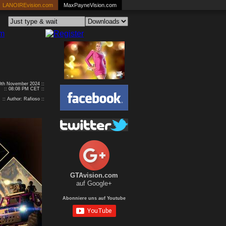
LANOIREvision.com
MaxPayneVision.com
20th November 2024 ::
:: 08:08 PM CET ::
:: Author: Rafioso ::
GTAvision.com
auf Google+
Abonniere uns auf Youtube