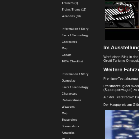
Trainers (1)
Trains/Trams (12)
Weapons (53)
Information / Story
Facts / Technology
Characters
Im Ausstellun
Map
Cheats
Werft einen Blick in d
Grotti Turismo Omaggio
100% Checklist
Weitere Fahrz
Information / Story
Premium-Testfahrzeug (
Gameplay
Preisfahrzeug der Woch
Facts / Technology
(Supersportwagen) zu e
Characters
Auf der Teststrecke: D
Radiostations
Der Hauptpreis am Glü
Weapons
Map
Teasersites
Screenshots
Artworks