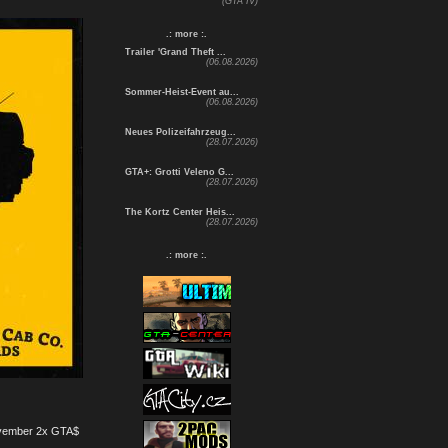
(GTA IV)
.: more :.
Trailer 'Grand Theft ...
(06.08.2026)
Sommer-Heist-Event au...
(06.08.2026)
Neues Polizeifahrzeug...
(28.07.2026)
GTA+: Grotti Veleno G...
(28.07.2026)
The Kortz Center Heis...
(28.07.2026)
.: more :.
November 2x GTA$