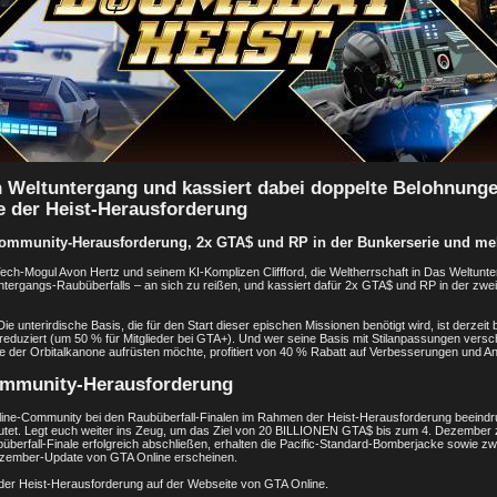
n Weltuntergang und kassiert dabei doppelte Belohnunge
 der Heist-Herausforderung
ommunity-Herausforderung, 2x GTA$ und RP in der Bunkerserie und me
 Tech-Mogul Avon Hertz und seinem KI-Komplizen Cliffford, die Weltherrschaft in Das Weltun
ntergangs-Raubüberfalls – an sich zu reißen, und kassiert dafür 2x GTA$ und RP in der zwe
Die unterirdische Basis, die für den Start dieser epischen Missionen benötigt wird, ist derzei
eduziert (um 50 % für Mitglieder bei GTA+). Und wer seine Basis mit Stilanpassungen vers
 der Orbitalkanone aufrüsten möchte, profitiert von 40 % Rabatt auf Verbesserungen und 
ommunity-Herausforderung
line-Community bei den Raubüberfall-Finalen im Rahmen der Heist-Herausforderung beeind
t. Legt euch weiter ins Zeug, um das Ziel von 20 BILLIONEN GTA$ bis zum 4. Dezember zu
büberfall-Finale erfolgreich abschließen, erhalten die Pacific-Standard-Bomberjacke sowie zw
ezember-Update von GTA Online erscheinen.
t der Heist-Herausforderung auf der Webseite von GTA Online.