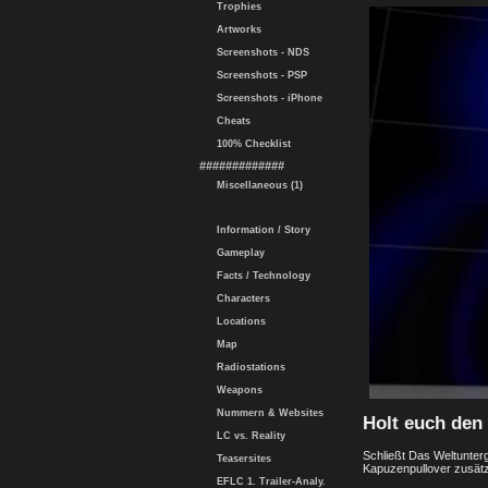
Trophies
Artworks
Screenshots - NDS
Screenshots - PSP
Screenshots - iPhone
Cheats
100% Checklist
#############
Miscellaneous (1)
Information / Story
Gameplay
Facts / Technology
Characters
Locations
Map
Radiostations
Weapons
Nummern & Websites
Holt euch den
LC vs. Reality
Schließt Das Weltunter
Teasersites
Kapuzenpullover zusätz
EFLC 1. Trailer-Analy.