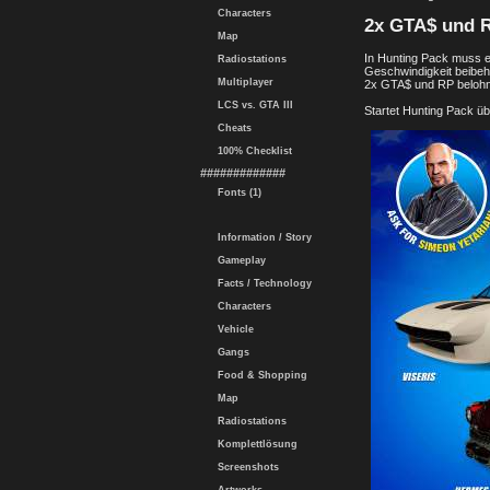
Characters
2x GTA$ und R
Map
In Hunting Pack muss ei
Radiostations
Geschwindigkeit beibeh
Multiplayer
2x GTA$ und RP belohn
LCS vs. GTA III
Startet Hunting Pack ü
Cheats
100% Checklist
#############
Fonts (1)
Information / Story
Gameplay
Facts / Technology
Characters
Vehicle
Gangs
Food & Shopping
Map
Radiostations
Komplettlösung
Screenshots