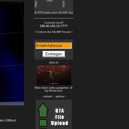
Connect via IP
188.40.105.12:7777
> Link to the SA-MP Forum <
GTA IV
Niko lässt sichs gutgehen :D
by HellyLoon
.: submit :
: gallery :.
n Cliffford-