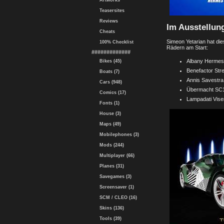
Artworks
Teasersites
Reviews
Im Ausstellun
Cheats
Simeon Yetarian hat die
100% Checklist
Rädern am Start:
#############
Albany Hermes
Bikes (45)
Benefactor Stre
Boats (7)
Annis Savestra 
Cars (948)
Übermacht SC1
Comics (17)
Lampadati Viser
Fonts (1)
House (3)
Maps (49)
Mobilephones (3)
Mods (244)
Multiplayer (66)
Planes (31)
Savegames (3)
Screensaver (1)
SCM / CLEO (16)
Skins (136)
Tools (39)