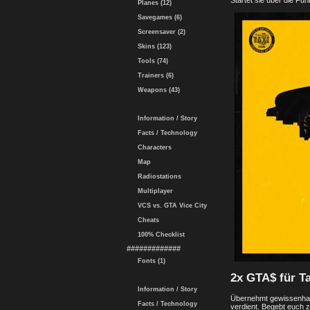
Startet sie über die Fun
Planes (12)
Savegames (6)
Screensaver (2)
Skins (123)
Tools (74)
Trainers (6)
Weapons (43)
Information / Story
Facts / Technology
Characters
Map
Radiostations
Multiplayer
VCS vs. GTA Vice City
Cheats
100% Checklist
#############
Fonts (1)
2x GTA$ für Ta
Information / Story
Übernehmt gewissenhaft
Facts / Technology
verdient. Begebt euch 