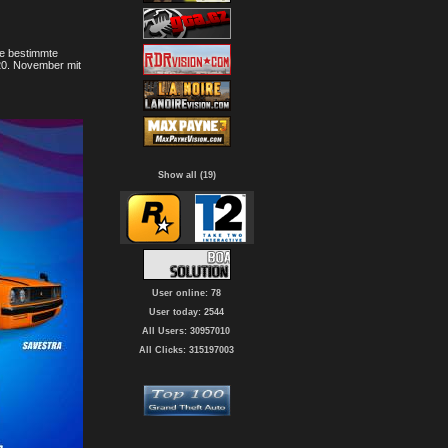
ne bestimmte
 20. November mit
Show all (19)
User online: 78
User today: 2544
All Users: 30957010
All Clicks: 315197003