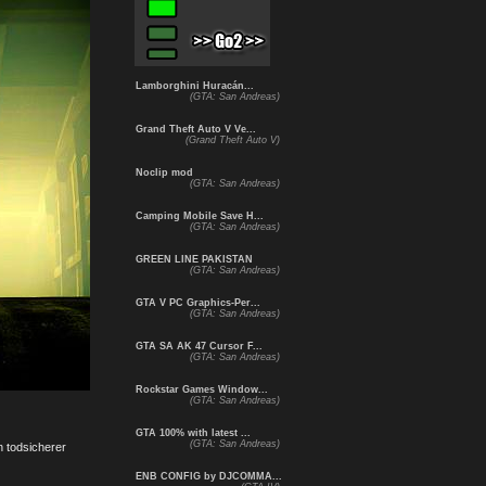
Lamborghini Huracán...
(GTA: San Andreas)
Grand Theft Auto V Ve...
(Grand Theft Auto V)
Noclip mod
(GTA: San Andreas)
Camping Mobile Save H...
(GTA: San Andreas)
GREEN LINE PAKISTAN
(GTA: San Andreas)
GTA V PC Graphics-Per...
(GTA: San Andreas)
GTA SA AK 47 Cursor F...
(GTA: San Andreas)
Rockstar Games Window...
(GTA: San Andreas)
GTA 100% with latest ...
(GTA: San Andreas)
n todsicherer
ENB CONFIG by DJCOMMA...