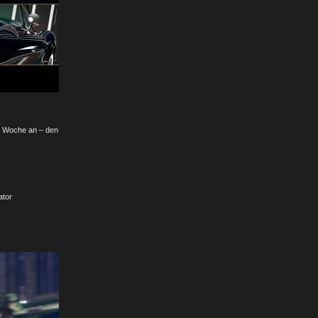
er Woche an – den
ator