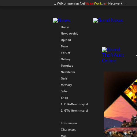
.: Willkommen im
Net
Vision
Work
.n
e
t
Netzwerk :.
Home
News-Archiv
Upload
Team
Forum
Gallery
Tutorials
Newsletter
Quiz
Memory
Jobs
Shop
1. GTA-Gewinnspiel
2. GTA-Gewinnspiel
Information
Characters
Map