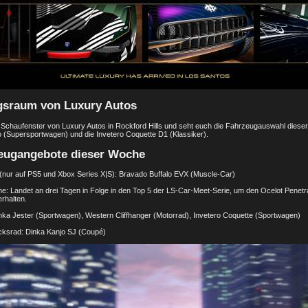
gsraum von Luxury Autos
as Schaufenster von Luxury Autos in Rockford Hills und seht euch die Fahrzeugauswahl dies
 (Supersportwagen) und die Invetero Coquette D1 (Klassiker).
eugangebote dieser Woche
nur auf PS5 und Xbox Series X|S): Bravado Buffalo EVX (Muscle-Car)
e: Landet an drei Tagen in Folge in den Top 5 der LS-Car-Meet-Serie, um den Ocelot Penetr
rhalten.
inka Jester (Sportwagen), Western Cliffhanger (Motorrad), Invetero Coquette (Sportwagen)
cksrad: Dinka Kanjo SJ (Coupé)