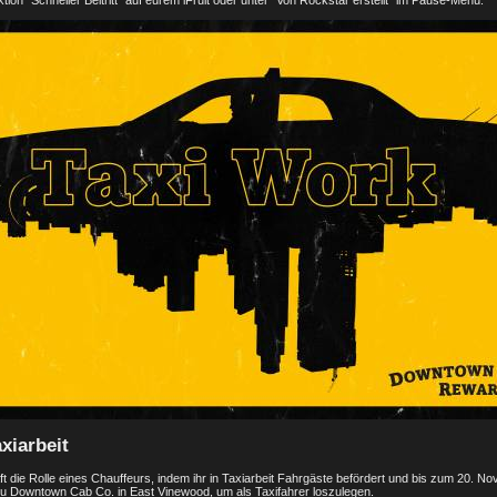
ktion "Schneller Beitritt" auf eurem iFruit oder unter "Von Rockstar erstellt" im Pause-Menü.
xiarbeit
 die Rolle eines Chauffeurs, indem ihr in Taxiarbeit Fahrgäste befördert und bis zum 20. 
zu Downtown Cab Co. in East Vinewood, um als Taxifahrer loszulegen.