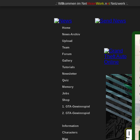
.: Willkommen im
Net
Vision
Work
.n
e
t
Netzwerk :.
Home
News-Archiv
Upload
Team
GT
Forum
Gallery
Tutorials
Newsletter
Quiz
Memory
Jobs
Shop
1. GTA-Gewinnspiel
2. GTA-Gewinnspiel
Information
Characters
Map