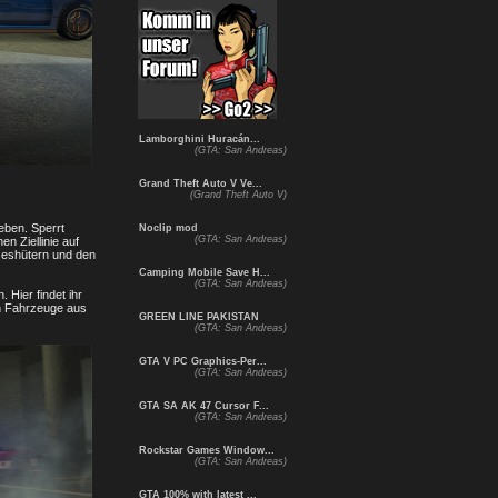
Lamborghini Huracán...
(GTA: San Andreas)
Grand Theft Auto V Ve...
(Grand Theft Auto V)
eben. Sperrt
Noclip mod
(GTA: San Andreas)
n Ziellinie auf
tzeshütern und den
Camping Mobile Save H...
(GTA: San Andreas)
 Hier findet ihr
en Fahrzeuge aus
GREEN LINE PAKISTAN
(GTA: San Andreas)
GTA V PC Graphics-Per...
(GTA: San Andreas)
GTA SA AK 47 Cursor F...
(GTA: San Andreas)
Rockstar Games Window...
(GTA: San Andreas)
GTA 100% with latest ...