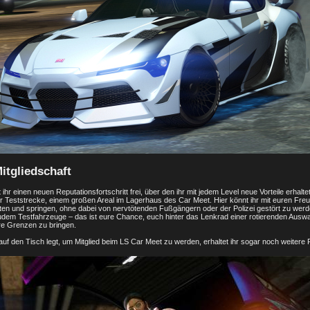
itgliedschaft
ihr einen neuen Reputationsfortschritt frei, über den ihr mit jedem Level neue Vorteile erhalt
 Teststrecke, einem großen Areal im Lagerhaus des Car Meet. Hier könnt ihr mit euren Fre
ften und springen, ohne dabei von nervtötenden Fußgängern oder der Polizei gestört zu werd
 zudem Testfahrzeuge – das ist eure Chance, euch hinter das Lenkrad einer rotierenden Aus
re Grenzen zu bringen.
f den Tisch legt, um Mitglied beim LS Car Meet zu werden, erhaltet ihr sogar noch weitere Pr