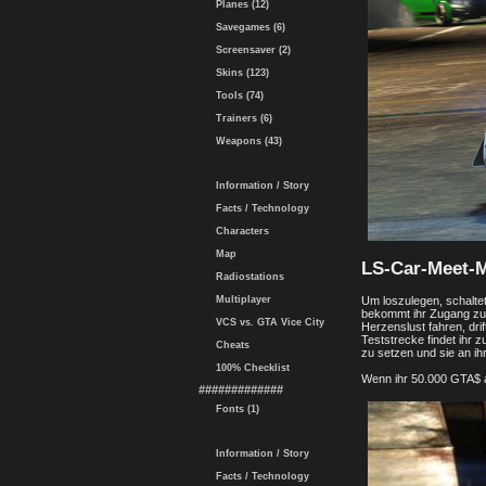
Planes (12)
Savegames (6)
Screensaver (2)
Skins (123)
Tools (74)
Trainers (6)
Weapons (43)
Information / Story
Facts / Technology
Characters
Map
LS-Car-Meet-M
Radiostations
Um loszulegen, schaltet 
Multiplayer
bekommt ihr Zugang zur
VCS vs. GTA Vice City
Herzenslust fahren, dri
Teststrecke findet ihr
Cheats
zu setzen und sie an ih
100% Checklist
Wenn ihr 50.000 GTA$ au
#############
Fonts (1)
Information / Story
Facts / Technology