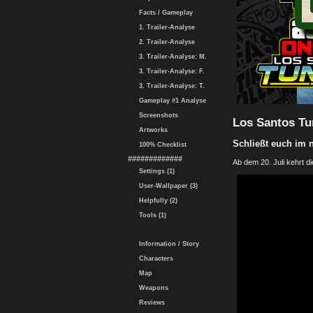
Facts / Gameplay
1. Trailer-Analyse
2. Trailer-Analyse
3. Trailer-Analyse: M.
3. Trailer-Analyse: F.
3. Trailer-Analyse: T.
Gameplay #1 Analyse
Screenshots
Los Santos Tun
Artworks
Schließt euch im
100% Checklist
#############
Ab dem 20. Juli kehrt 
Settings (1)
User-Wallpaper (3)
Helpfully (2)
Tools (1)
Information / Story
Characters
Map
Weapons
Reviews