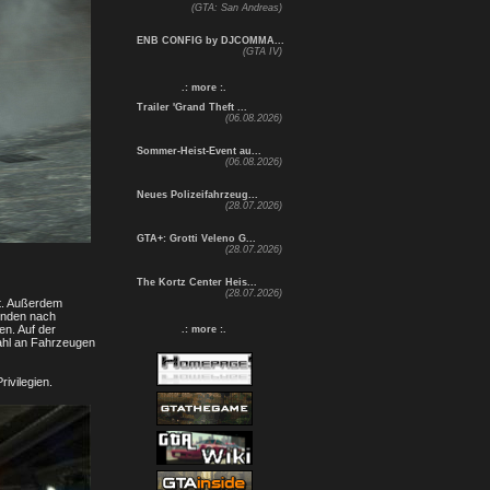
(GTA: San Andreas)
ENB CONFIG by DJCOMMA...
(GTA IV)
.: more :.
Trailer 'Grand Theft ...
(06.08.2026)
Sommer-Heist-Event au...
(06.08.2026)
Neues Polizeifahrzeug...
(28.07.2026)
GTA+: Grotti Veleno G...
(28.07.2026)
The Kortz Center Heis...
(28.07.2026)
et. Außerdem
unden nach
en. Auf der
.: more :.
wahl an Fahrzeugen
ivilegien.