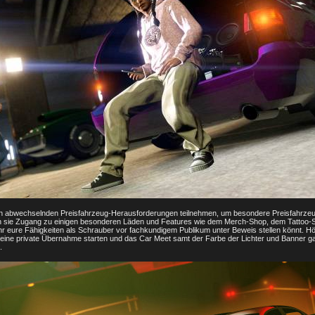
 an abwechselnden Preisfahrzeug-Herausforderungen teilnehmen, um besondere Preisfahrze
en sie Zugang zu einigen besonderen Läden und Features wie dem Merch-Shop, dem Tattoo-
ihr eure Fähigkeiten als Schrauber vor fachkundigem Publikum unter Beweis stellen könnt. H
 eine private Übernahme starten und das Car Meet samt der Farbe der Lichter und Banner g
.