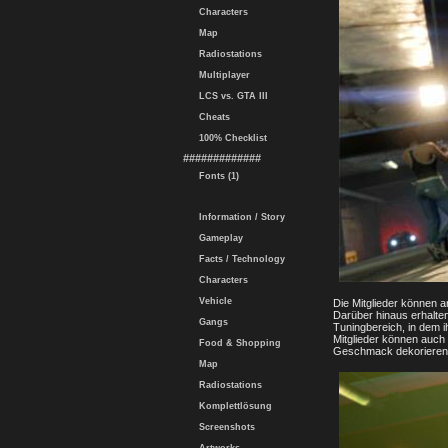
Characters
Map
Radiostations
Multiplayer
LCS vs. GTA III
Cheats
100% Checklist
#############
Fonts (1)
Information / Story
Gameplay
Facts / Technology
Characters
Vehicle
Die Mitglieder können
Darüber hinaus erhalt
Gangs
Tuningbereich, in dem 
Mitglieder können auch
Food & Shopping
Geschmack dekorieren
Map
Radiostations
Komplettlösung
Screenshots