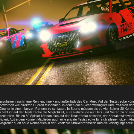
erscheinen auch neue Rennen, inner- und außerhalb des Car Meet. Auf der Teststrecke könn
bewerben wie direkten Duellen teilnehmen, in denen euch Geschwindigkeit und Präzision den 
Gegner in einem kurzen Rennen zu schlagen. In Spurts müssen bis zu vier Spieler 20 Kontro
n habt ihr auf der Teststrecke die Möglichkeit, eure Fahrzeuge auf Herz und Nieren zu prüfe
zustellen. Bis zu 30 Spieler können sich auf der Teststrecke befinden, der Kontakt wird wäh
viert. Außerdem können Mitglieder auch eine private Teststrecke für sich alleine nutzen. Abs
 Mitglieder auch neue Rennserien in der Stadt: die Straßenrennserie und die Verfolgungsserie.