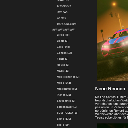
Artworks
Teasersites
Reviews
Cheats
100% Checklist
#############
Bikes (45)
Boats (7)
Cars (948)
Comics (17)
Fonts (1)
House (3)
Maps (49)
Mobilephones (3)
Mods (244)
Neue Rennen
Multiplayer (66)
Planes (31)
Mit Los Santos Tuners 
freundschaftlichen Wett
Savegames (3)
verschaffen, um euren 
Screensaver (1)
passieren. In Zeitrenne
persönlichen Rekord auf
SCM / CLEO (16)
Wettbewerbe aber deakti
Teststrecke gibt es für
Skins (136)
Tools (39)