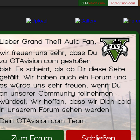
GTA
vision.com
RDRvision.com
Lieber Grand Theft Auto Fan,
wir freuen uns sehr, dass Du
A Online: Los Santos Tuners - Trailer und
zu GTAvision.com gestoßen
Infos sind da!
bist. Es scheint, als ob Dir diese Seite
gefällt. Wir haben auch ein Forum und
es würde uns sehr freuen, wenn Du
an unserer Community teilnehmen
würdest. Wir hoffen, dass wir Dich bald
in unserem Forum sehen werden.
Dein GTAvision.com Team.
Zum Forum
Schließen