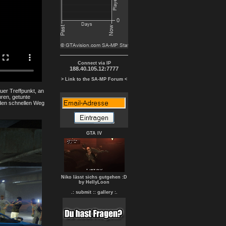
Connect via IP
188.40.105.12:7777
> Link to the SA-MP Forum <
er Treffpunkt, an
ren, getunte
 den schnellen Weg
GTA IV
Niko lässt sichs gutgehen :D
by HellyLoon
.: submit :
: gallery :.