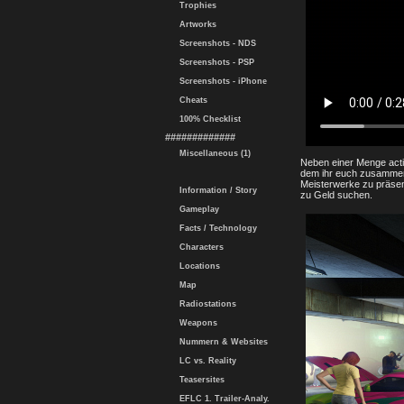
Trophies
Artworks
Screenshots - NDS
Screenshots - PSP
Screenshots - iPhone
Cheats
100% Checklist
#############
Miscellaneous (1)
Neben einer Menge acti
dem ihr euch zusammen
Meisterwerke zu präsen
Information / Story
zu Geld suchen.
Gameplay
Facts / Technology
Characters
Locations
Map
Radiostations
Weapons
Nummern & Websites
LC vs. Reality
Teasersites
EFLC 1. Trailer-Analy.