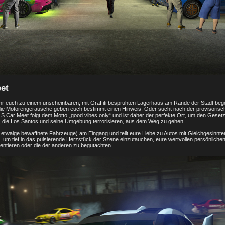
et
hr euch zu einem unscheinbaren, mit Graffiti besprühten Lagerhaus am Rande der Stadt beg
die Motorengeräusche geben euch bestimmt einen Hinweis. Oder sucht nach der provisorische
LS Car Meet folgt dem Motto „good vibes only“ und ist daher der perfekte Ort, um den Gese
ln, die Los Santos und seine Umgebung terrorisieren, aus dem Weg zu gehen.
d etwaige bewaffnete Fahrzeuge) am Eingang und teilt eure Liebe zu Autos mit Gleichgesinnten.
n, um tief in das pulsierende Herzstück der Szene einzutauchen, eure wertvollen persönlich
sentieren oder die der anderen zu begutachten.