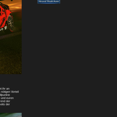
t ihr an
nötigen Vorteil
llpunkte
n und euren
rend der
eits der