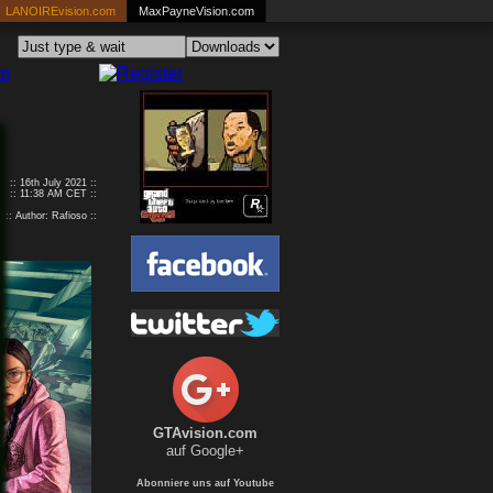
LANOIREvision.com
MaxPayneVision.com
:: 16th July 2021 ::
:: 11:38 AM CET ::
:: Author: Rafioso ::
GTAvision.com
auf Google+
Abonniere uns auf Youtube