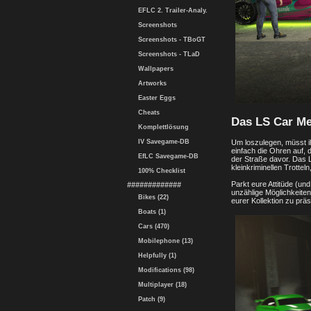
EFLC 2. Trailer-Analy.
Screenshots
Screenshots - TBoGT
Screenshots - TLaD
Wallpapers
Artworks
Easter Eggs
Cheats
Das LS Car Me
Komplettlösung
Um loszulegen, müsst i
IV Savegame-DB
einfach die Ohren auf, 
EfLC Savegame-DB
der Straße davor. Das 
kleinkriminellen Trotte
100% Checklist
Parkt eure Attitüde (un
#############
unzählige Möglichkeite
Bikes (22)
eurer Kollektion zu prä
Boats (1)
Cars (470)
Mobilephone (13)
Helpfully (1)
Modifications (98)
Multiplayer (18)
Patch (9)