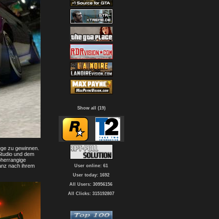
Show all (19)
uge zu gewinnen.
Studio und dem
öherrangige
anz nach ihrem
User online: 61
User today: 1692
All Users: 30956156
All Clicks: 315192807