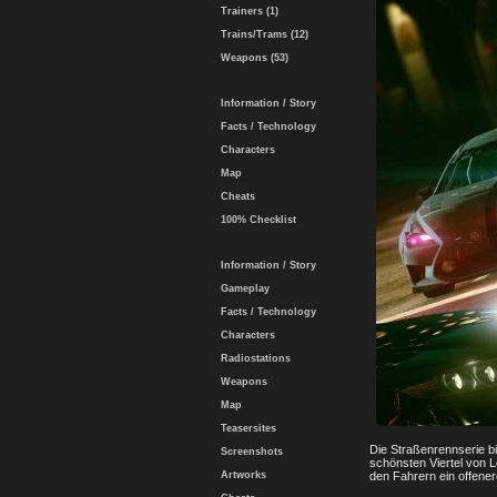
Trainers (1)
Trains/Trams (12)
Weapons (53)
Information / Story
Facts / Technology
Characters
Map
Cheats
100% Checklist
Information / Story
Gameplay
Facts / Technology
Characters
Radiostations
Weapons
Map
Teasersites
Die Straßenrennserie bi
Screenshots
schönsten Viertel von 
Artworks
den Fahrern ein offener