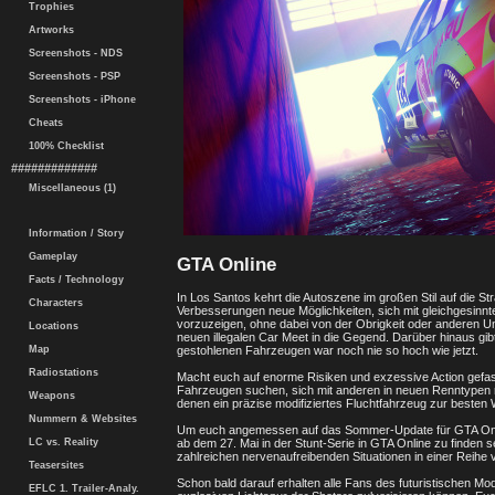
Trophies
Artworks
Screenshots - NDS
Screenshots - PSP
Screenshots - iPhone
Cheats
100% Checklist
#############
Miscellaneous (1)
Information / Story
Gameplay
GTA Online
Facts / Technology
In Los Santos kehrt die Autoszene im großen Stil auf die 
Characters
Verbesserungen neue Möglichkeiten, sich mit gleichgesinnt
vorzuzeigen, ohne dabei von der Obrigkeit oder anderen Unr
Locations
neuen illegalen Car Meet in die Gegend. Darüber hinaus gi
gestohlenen Fahrzeugen war noch nie so hoch wie jetzt.
Map
Radiostations
Macht euch auf enorme Risiken und exzessive Action gefa
Fahrzeugen suchen, sich mit anderen in neuen Renntypen 
Weapons
denen ein präzise modifiziertes Fluchtfahrzeug zur besten 
Nummern & Websites
Um euch angemessen auf das Sommer-Update für GTA Online
ab dem 27. Mai in der Stunt-Serie in GTA Online zu finden s
LC vs. Reality
zahlreichen nervenaufreibenden Situationen in einer Reih
Teasersites
Schon bald darauf erhalten alle Fans des futuristischen Mo
EFLC 1. Trailer-Analy.