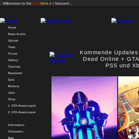
.: Willkommen im
Net
Vision
Work
.n
e
t
Netzwerk :.
Home
News-Archiv
Upload
Team
Kommende Updates 
Forum
Dead Online + GTA
Gallery
PS5 und Xb
Tutorials
Newsletter
Quiz
Memory
Jobs
Shop
1. GTA-Gewinnspiel
2. GTA-Gewinnspiel
Information
Characters
Map