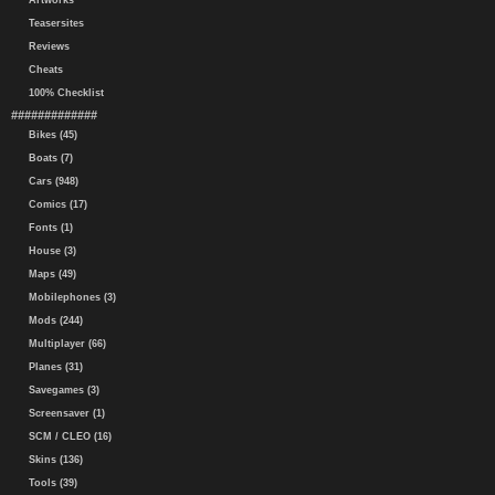
Artworks
Teasersites
Reviews
Cheats
100% Checklist
#############
Bikes (45)
Boats (7)
Cars (948)
Comics (17)
Fonts (1)
House (3)
Maps (49)
Mobilephones (3)
Mods (244)
Multiplayer (66)
Planes (31)
Savegames (3)
Screensaver (1)
SCM / CLEO (16)
Skins (136)
Tools (39)