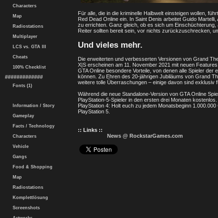
Characters
Für alle, die in die kriminelle Halbwelt einsteigen wollen, 
Map
Red Dead Online ein. In Saint Denis arbeitet Guido Martelli
zu errichten. Ganz gleich, ob es sich um Einschüchterung,
Radiostations
Reiter sollten bereit sein, vor nichts zurückzuschrecken, u
Multiplayer
Und vieles mehr.
LCS vs. GTA III
Cheats
Die erweiterten und verbesserten Versionen von Grand Thef
X|S erscheinen am 11. November 2021 mit neuen Features 
100% Checklist
GTA Online besondere Vorteile, von denen alle Spieler der e
können. Zu Ehren des 20-jährigen Jubiläums von Grand Thef
#############
weitere tolle Überraschungen – einige davon sind exklusiv 
Fonts (1)
Während die neue Standalone-Version von GTA Online Spieler
PlayStation-5-Spieler in den ersten drei Monaten kostenlos.
PlayStation 4: Holt euch zu jedem Monatsbeginn 1.000.000 G
Information / Story
PlayStation 5.
Gameplay
Facts / Technology
:: Links ::
News @ RockstarGames.com
Characters
Vehicle
Gangs
Food & Shopping
Map
Radiostations
Komplettlösung
Screenshots