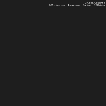
.: Code, Content &
GTAvision.com
::
Impressum
::
Contact
::
RDRvision