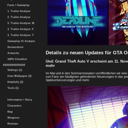
Facts / Gameplay
1. Trailer-Analyse
2. Trailer-Analyse
3. Trailer-Analyse: M.
3. Trailer-Analyse: F.
3. Trailer-Analyse: T.
Gameplay #1 Analyse
Screenshots
Details zu neuen Updates für GTA O
Artworks
100% Checklist
Und: Grand Theft Auto V erscheint am 11. Nov
#############
mehr
Settings (1)
Im Mai und in den Sommermonaten veröffentlichen wir eine
User-Wallpaper (3)
von Fans am häufigsten geforderten Neuerungen in das jewei
Spielverbesserungen und mehr.
Helpfully (2)
Tools (1)
Information / Story
Characters
Map
Weapons
Reviews