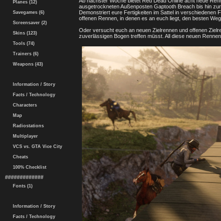
Ab nächster Woche bietet Red Dead Online acht neue Renn
Planes (12)
ausgetrockneten Außenposten Gaptooth Breach bis hin zur
Demonstriert eure Fertigkeiten im Sattel in verschiedene
Savegames (6)
offenen Rennen, in denen es an euch liegt, den besten Weg d
Screensaver (2)
Oder versucht euch an neuen Zielrennen und offenen Zielre
Skins (123)
zuverlässigen Bogen treffen müsst. All diese neuen Renne
Tools (74)
Trainers (6)
Weapons (43)
Information / Story
Facts / Technology
Characters
Map
Radiostations
Multiplayer
VCS vs. GTA Vice City
Cheats
100% Checklist
#############
Fonts (1)
Information / Story
Facts / Technology