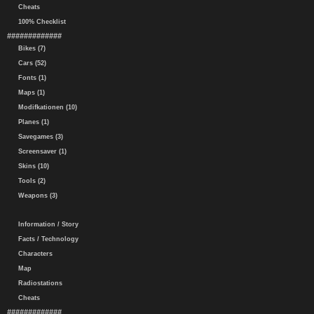
Cheats
100% Checklist
#############
Bikes (7)
Cars (52)
Fonts (1)
Maps (1)
Modifkationen (10)
Planes (1)
Savegames (3)
Screensaver (1)
Skins (10)
Tools (2)
Weapons (3)
Information / Story
Facts / Technology
Characters
Map
Radiostations
Cheats
#############