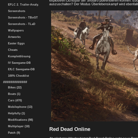
explosiven Lichtspur der Shotaro pulverisieren können. Eu
auszuschalten? Der Modus Überlebenskampf wird ebenfalls
EFLC 2. Trailer-Analy.
Screenshots
Screenshots - TBoGT
Screenshots - TLaD
Wallpapers
Artworks
Easter Eggs
Cheats
Komplettlösung
IV Savegame-DB
EfLC Savegame-DB
100% Checklist
#############
Bikes (22)
Boats (1)
Cars (470)
Mobilephone (13)
Helpfully (1)
Modifications (98)
Multiplayer (18)
Red Dead Online
Patch (9)