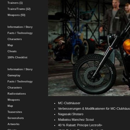
Trainers (1)
Trains/Trams (12)
Weapons (53)
Information / Story
Facts / Technology
Characters
Map
Cheats
100% Checklist
Information / Story
Gameplay
Facts / Technology
Characters
Radiostations
Weapons
MC-Clubhäuser
Map
Verbesserungen & Modifikationen für MC-Clubhäus
Teasersites
Nagasaki Shotaro
Screenshots
Maibatsu Manchez Scout
Artworks
40 % Rabatt: Principe Lectro/li>