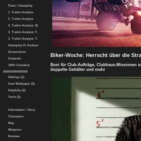
Facts / Gameplay
1. Trailer-Analyse
2. Trailer-Analyse
3. Trailer-Analyse: M.
3. Trailer-Analyse: F.
3. Trailer-Analyse: T.
Gameplay #1 Analyse
Screenshots
Biker-Woche: Herrscht über die Str
Artworks
Boni für Club-Aufträge, Clubhaus-Missionen u
100% Checklist
doppelte Gehälter und mehr
#############
Settings (1)
User-Wallpaper (3)
Helpfully (2)
Tools (1)
Information / Story
Characters
Map
Weapons
Reviews