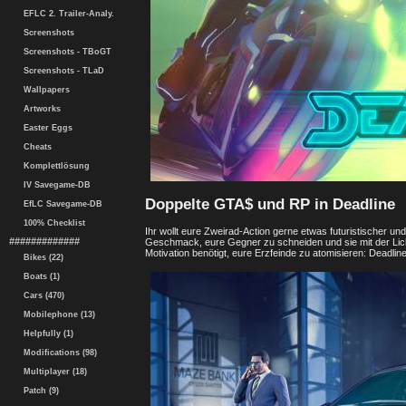
EFLC 2. Trailer-Analy.
Screenshots
Screenshots - TBoGT
Screenshots - TLaD
Wallpapers
Artworks
Easter Eggs
Cheats
Komplettlösung
IV Savegame-DB
Doppelte GTA$ und RP in Deadline
EfLC Savegame-DB
100% Checklist
Ihr wollt eure Zweirad-Action gerne etwas futuristischer und
#############
Geschmack, eure Gegner zu schneiden und sie mit der Licht
Motivation benötigt, eure Erzfeinde zu atomisieren: Deadlin
Bikes (22)
Boats (1)
Cars (470)
Mobilephone (13)
Helpfully (1)
Modifications (98)
Multiplayer (18)
Patch (9)