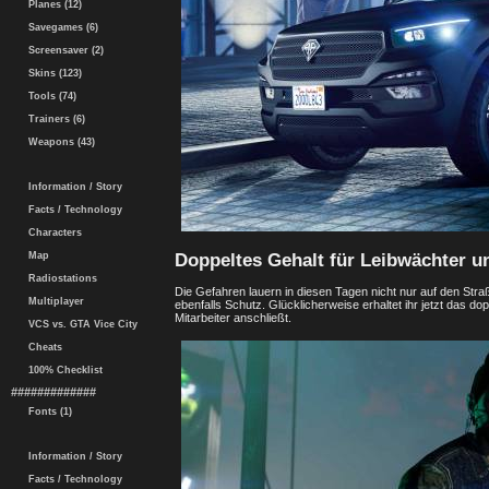
Planes (12)
Savegames (6)
Screensaver (2)
Skins (123)
Tools (74)
Trainers (6)
Weapons (43)
Information / Story
Facts / Technology
Characters
Doppeltes Gehalt für Leibwächter un
Map
Radiostations
Die Gefahren lauern in diesen Tagen nicht nur auf den St
Multiplayer
ebenfalls Schutz. Glücklicherweise erhaltet ihr jetzt das d
Mitarbeiter anschließt.
VCS vs. GTA Vice City
Cheats
100% Checklist
#############
Fonts (1)
Information / Story
Facts / Technology