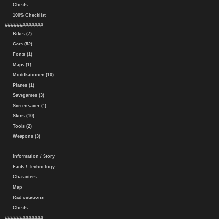
Cheats
100% Checklist
#############
Bikes (7)
Cars (52)
Fonts (1)
Maps (1)
Modifkationen (10)
Planes (1)
Savegames (3)
Screensaver (1)
Skins (10)
Tools (2)
Weapons (3)
Information / Story
Facts / Technology
Characters
Map
Radiostations
Cheats
#############