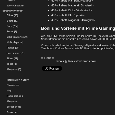
Cheats
40 % Rabatt: Rampant Rocket/li>
40 % Rabatt: Nagasaki Stryder/li>
100% Checklist
40 % Rabatt: Dinka Vindicator/li>
#############
40 % Rabatt: BF Raptor/li>
Bikes (35)
40 % Rabatt: Nagasaki Ultralight/li>
Boats (12)
Cars (294)
Boni und Vorteile mit Prime Gaming
Fonts (1)
Alle, die GTA Online spielen und ihr Konto im Rockstar Gam
Modifications (19)
Sonarstation für die Kosatka kostenlos sowie 200.000 GTA$
Multiplayer (4)
Zusätzlich erhalten Prime-Gaming-Mitglieder exklusive Rab
Planes (25)
Tauchboot Kraken Avisa sowie 80 % auf das Amphibienflu
Screensaver (1)
:: Links ::
Skins (27)
News @ RockstarGames.com
Tools (2)
Weapons (5)
Information / Story
Characters
Map
Radiostations
Weapons
Screenshots
Artworks