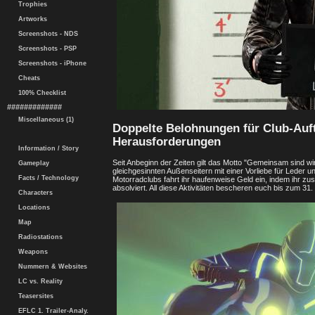
Trophies
Artworks
Screenshots - NDS
Screenshots - PSP
Screenshots - iPhone
Cheats
100% Checklist
#############
Miscellaneous (1)
Doppelte Belohnungen für Club-Auf
Herausforderungen
Information / Story
Seit Anbeginn der Zeiten gilt das Motto "Gemeinsam sind wi
Gameplay
gleichgesinnten Außenseitern mit einer Vorliebe für Leder
Facts / Technology
Motorradclubs fahrt ihr haufenweise Geld ein, indem ihr
absolviert. All diese Aktivitäten bescheren euch bis zum 3
Characters
Locations
Map
Radiostations
Weapons
Nummern & Websites
LC vs. Reality
Teasersites
EFLC 1. Trailer-Analy.