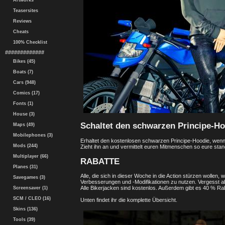
Artworks
Teasersites
Reviews
Cheats
100% Checklist
#############
Bikes (45)
Boats (7)
Cars (948)
Comics (17)
Fonts (1)
House (3)
Schaltet den schwarzen Principe-Ho
Maps (49)
Mobilephones (3)
Erhaltet den kostenlosen schwarzen Principe-Hoodie, wenn 
Mods (244)
Zieht ihn an und vermittelt euren Mitmenschen so eure sta
Multiplayer (66)
RABATTE
Planes (31)
Alle, die sich in dieser Woche in die Action stürzen wollen
Savegames (3)
Verbesserungen und -Modifikationen zu nutzen. Vergesst ab
Alle Bikerjacken sind kostenlos. Außerdem gibt es 40 % Ra
Screensaver (1)
SCM / CLEO (16)
Unten findet ihr die komplette Übersicht.
Skins (136)
Tools (39)