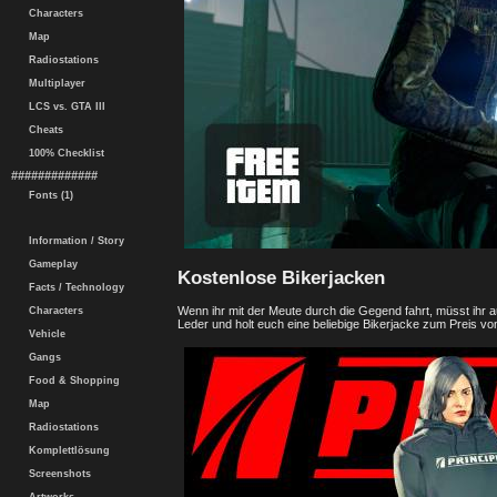
Characters
Map
Radiostations
Multiplayer
LCS vs. GTA III
Cheats
100% Checklist
#############
Fonts (1)
Information / Story
Gameplay
Kostenlose Bikerjacken
Facts / Technology
Wenn ihr mit der Meute durch die Gegend fahrt, müsst ihr
Characters
Leder und holt euch eine beliebige Bikerjacke zum Preis von
Vehicle
Gangs
Food & Shopping
Map
Radiostations
Komplettlösung
Screenshots