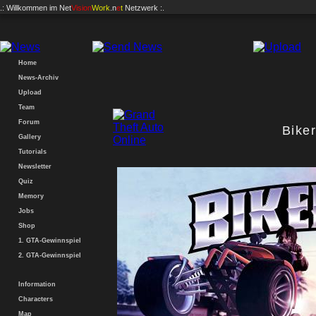
.: Willkommen im
Net
Vision
Work
.n
e
t
Netzwerk :.
Home
News-Archiv
Upload
Team
Forum
Bike
Gallery
Tutorials
Newsletter
Quiz
Memory
Jobs
Shop
1. GTA-Gewinnspiel
2. GTA-Gewinnspiel
Information
Characters
Map