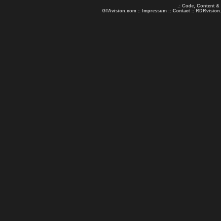
.: Code, Content &
GTAvision.com
::
Impressum
::
Contact
::
RDRvision