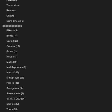
Artworks
Teasersites
Reviews
Cheats
100% Checklist
#############
Bikes (45)
Boats (7)
Cars (948)
Comics (17)
Fonts (1)
House (3)
Maps (49)
Mobilephones (3)
Mods (244)
Multiplayer (66)
Planes (31)
Savegames (3)
Screensaver (1)
SCM / CLEO (16)
Skins (136)
Tools (39)