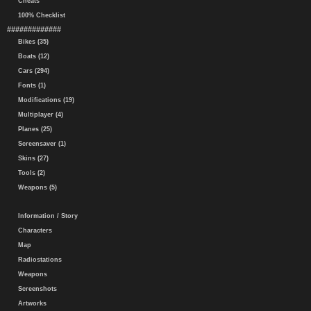
Cheats
100% Checklist
#############
Bikes (35)
Boats (12)
Cars (294)
Fonts (1)
Modifications (19)
Multiplayer (4)
Planes (25)
Screensaver (1)
Skins (27)
Tools (2)
Weapons (5)
Information / Story
Characters
Map
Radiostations
Weapons
Screenshots
Artworks