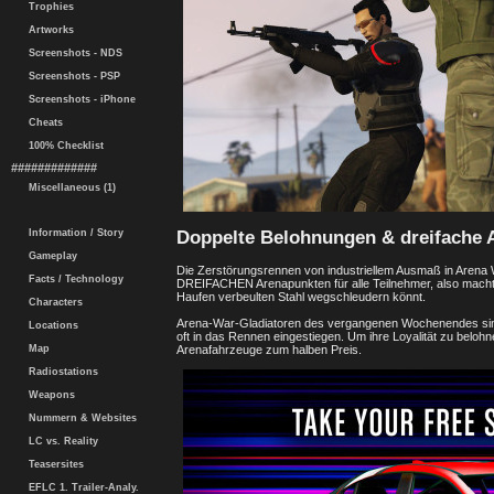
Trophies
Artworks
Screenshots - NDS
Screenshots - PSP
Screenshots - iPhone
Cheats
100% Checklist
#############
Miscellaneous (1)
Doppelte Belohnungen & dreifache 
Information / Story
Gameplay
Die Zerstörungsrennen von industriellem Ausmaß in Arena
Facts / Technology
DREIFACHEN Arenapunkten für alle Teilnehmer, also macht d
Haufen verbeulten Stahl wegschleudern könnt.
Characters
Arena-War-Gladiatoren des vergangenen Wochenendes sind
Locations
oft in das Rennen eingestiegen. Um ihre Loyalität zu belohne
Arenafahrzeuge zum halben Preis.
Map
Radiostations
Weapons
Nummern & Websites
LC vs. Reality
Teasersites
EFLC 1. Trailer-Analy.