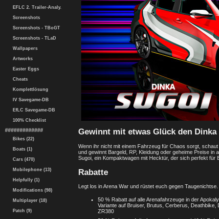
EFLC 2. Trailer-Analy.
Screenshots
Screenshots - TBoGT
Screenshots - TLaD
Wallpapers
Artworks
Easter Eggs
Cheats
Komplettlösung
IV Savegame-DB
EfLC Savegame-DB
100% Checklist
#############
Gewinnt mit etwas Glück den Dinka
Bikes (22)
Wenn ihr nicht mit einem Fahrzeug für Chaos sorgt, schaut
Boats (1)
und gewinnt Bargeld, RP, Kleidung oder geheime Preise in 
Sugoi, ein Kompaktwagen mit Hecktür, der sich perfekt für
Cars (470)
Mobilephone (13)
Rabatte
Helpfully (1)
Legt los in Arena War und rüstet euch gegen Taugenichtse.
Modifications (98)
50 % Rabatt auf alle Arenafahrzeuge in der Apokal
Multiplayer (18)
Variante auf Bruiser, Brutus, Cerberus, Deathbike,
Patch (9)
ZR380