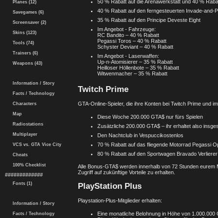
50 % Rabatt auf die Arenawerkstatt und 40 % Rab
Planes (12)
40 % Rabatt auf den ferngesteuerten Invade-and-
Savegames (6)
35 % Rabatt auf den Principe Deveste Eight
Screensaver (2)
Im Angebot - Fahrzeuge:
Skins (123)
RC Bandito – 40 % Rabatt
Pegassi Toros – 40 % Rabatt
Tools (74)
Schyster Deviant – 40 % Rabatt
Trainers (6)
Im Angebot - Laserwaffen:
Up-n-Atomisierer – 35 % Rabatt
Weapons (43)
Heilloser Höllenbote – 35 % Rabatt
Witwenmacher – 35 % Rabatt
Information / Story
Twitch Prime
Facts / Technology
GTA-Online-Spieler, die ihre Konten bei Twitch Prime und 
Characters
Map
Diese Woche 200.000 GTA$ nur fürs Spielen
Radiostations
Zusätzliche 200.000 GTA$ – ihr erhaltet also insge
Multiplayer
Den Nachtclub in Vespuccikostenlos
70 % Rabatt auf das fliegende Motorrad Pegassi 
VCS vs. GTA Vice City
80 % Rabatt auf den Sportwagen Bravado Verlierer
Cheats
100% Checklist
Alle Bonus-GTA$ werden innerhalb von 72 Stunden eurem 
Zugriff auf zukünftige Vorteile zu erhalten.
#############
Fonts (1)
PlayStation Plus
Playstation-Plus-Mitglieder erhalten:
Information / Story
Eine monatliche Belohnung in Höhe von 1.000.000 G
Facts / Technology