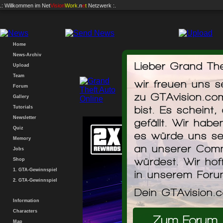
.: Willkommen im
Net
Vision
Work
.n
e
t
Netzwerk :.
Home
News-Archiv
Lieber Grand The
Upload
Team
wir freuen uns 
Forum
Überlebe
zu GTAvision.co
Gallery
bist. Es scheint,
Tutorials
Newsletter
gefällt. Wir hab
Quiz
es würde uns se
Memory
an unserer Comm
Jobs
würdest. Wir hof
Shop
1. GTA-Gewinnspiel
in unserem For
2. GTA-Gewinnspiel
Dein GTAvision.
Information
Characters
Zum Forum
Map