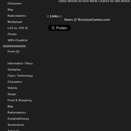
Diese Woche ist eure letzte Chance für den Bonus i
Characters
Map
Radiostations
:: Links ::
News @ RockstarGames.com
Multiplayer
LCS vs. GTA III
Cheats
100% Checklist
#############
Fonts (1)
Information / Story
Gameplay
Facts / Technology
Characters
Vehicle
Gangs
Food & Shopping
Map
Radiostations
Komplettlösung
Screenshots