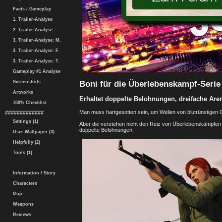
Facts / Gameplay
1. Trailer-Analyse
2. Trailer-Analyse
3. Trailer-Analyse: M.
3. Trailer-Analyse: F.
3. Trailer-Analyse: T.
Gameplay #1 Analyse
Boni für die Überlebenskampf-Seri
Screenshots
Artworks
Erhaltet doppelte Belohnungen, dreifache Are
100% Checklist
Man muss hartgesotten sein, um Wellen von blutrünstige
#############
Settings (1)
Aber die verstehen nicht den Reiz von Überlebenskämpfen 
doppelte Belohnungen.
User-Wallpaper (3)
Helpfully (2)
Tools (1)
Information / Story
Characters
Map
Weapons
Reviews