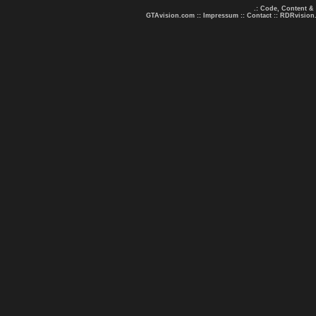
.: Code, Content &
GTAvision.com
::
Impressum
::
Contact
::
RDRvision