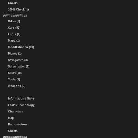
Cheats
100% Checklist
#############
Bikes (7)
Cars (52)
Fonts (1)
Maps (1)
Modifkationen (10)
Planes (1)
Savegames (3)
Screensaver (1)
Skins (10)
Tools (2)
Weapons (3)
Information / Story
Facts / Technology
Characters
Map
Radiostations
Cheats
#############