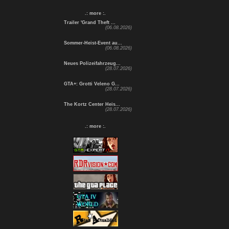
.: more :.
Trailer 'Grand Theft ...
(06.08.2026)
Sommer-Heist-Event au...
(06.08.2026)
Neues Polizeifahrzeug...
(28.07.2026)
GTA+: Grotti Veleno G...
(28.07.2026)
The Kortz Center Heis...
(28.07.2026)
.: more :.