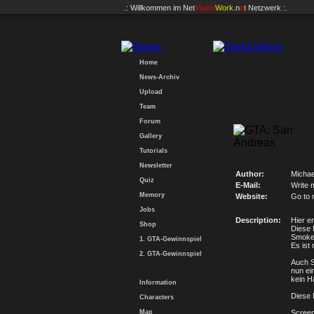
.: Willkommen im
Net
Vision
Work
.n
e
t
Netzwerk :.
Home
News-Archiv
Upload
Team
Forum
Gallery
Tutorials
Newsletter
Author:
Michae
Quiz
E-Mail:
Write 
Memory
Website:
Go to 
Jobs
Description:
Hier e
Shop
Diese 
Smoke
1. GTA-Gewinnspiel
Es ist 
2. GTA-Gewinnspiel
Auch 
nun ei
kein H
Information
Diese 
Characters
Map
Screen