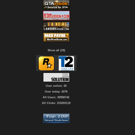
Show all (19)
User online: 35
User today: 4276
All Users: 30958742
All Clicks: 315203119