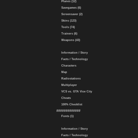
Planes (12)
Savegames (6)
Screensaver (2)
Skins (123)
Tools (74)
Trainers (6)
Weapons (43)
Information / Story
Facts / Technology
Characters
Map
Radiostations
Multiplayer
VCS vs. GTA Vice City
Cheats
100% Checklist
#############
Fonts (1)
Information / Story
Facts / Technology