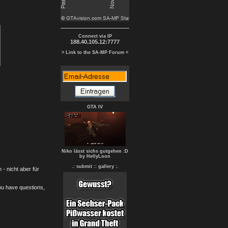
Connect via IP
188.40.105.12:7777
> Link to the SA-MP Forum <
GTA IV
Niko lässt sichs gutgehen :D
by HellyLoon
.: submit :
: gallery :.
- nicht aber für
you have questions,