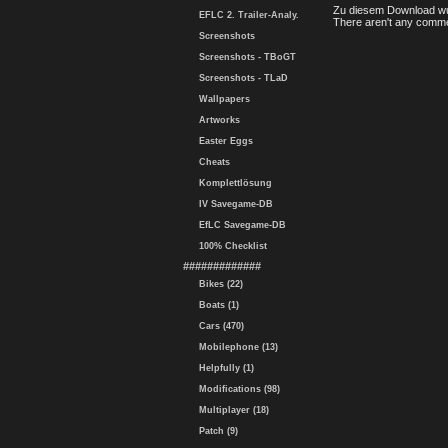
Zu diesem Download wu
EFLC 2. Trailer-Analy.
There aren't any comme
Screenshots
Screenshots - TBoGT
Screenshots - TLaD
Wallpapers
Artworks
Easter Eggs
Cheats
Komplettlösung
IV Savegame-DB
EfLC Savegame-DB
100% Checklist
#############
Bikes (22)
Boats (1)
Cars (470)
Mobilephone (13)
Helpfully (1)
Modifications (98)
Multiplayer (18)
Patch (9)