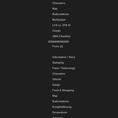
Characters
Map
Radiostations
Multiplayer
LCS vs. GTA III
Cheats
100% Checklist
#############
Fonts (1)
Information / Story
Gameplay
Facts / Technology
Characters
Vehicle
Gangs
Food & Shopping
Map
Radiostations
Komplettlösung
Screenshots