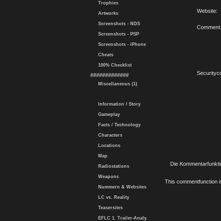
Trophies
Website:
Artworks
Screenshots - NDS
Comment
Screenshots - PSP
Screenshots - iPhone
Cheats
100% Checklist
Securityc
#############
Miscellaneous (1)
Information / Story
Gameplay
Facts / Technology
Characters
Locations
Map
Die Kommentarfunktio
Radiostations
Weapons
This commentfunction is 
Nummern & Websites
LC vs. Reality
Teasersites
EFLC 1. Trailer-Analy.