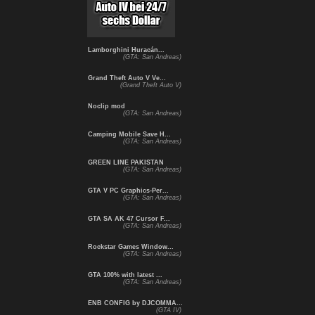
Lamborghini Huracán...
(GTA: San Andreas)
Grand Theft Auto V Ve...
(Grand Theft Auto V)
Noclip mod
(GTA: San Andreas)
Camping Mobile Save H...
(GTA: San Andreas)
GREEN LINE PAKISTAN
(GTA: San Andreas)
GTA V PC Graphics-Per...
(GTA: San Andreas)
GTA SA AK 47 Cursor F...
(GTA: San Andreas)
Rockstar Games Window...
(GTA: San Andreas)
GTA 100% with latest ...
(GTA: San Andreas)
ENB CONFIG by DJCOMMA...
(GTA IV)