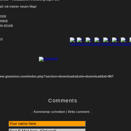
paß mit meiner neuen Map!
2008
599KB
09.451KB
10
1
2
3
4
5
6
7
8
www.gtavision.com/index.php?section=downloads&site=download&id=967
Comments
.: Kommentar schreiben | Write comment :.