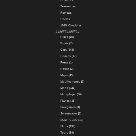
Artworks
Teasersites
Reviews
Cheats
100% Checklist
#############
Bikes (45)
Boats (7)
Cars (948)
Comics (17)
Fonts (1)
House (3)
Maps (49)
Mobilephones (3)
Mods (244)
Multiplayer (66)
Planes (31)
Savegames (3)
Screensaver (1)
SCM / CLEO (16)
Skins (136)
Tools (39)