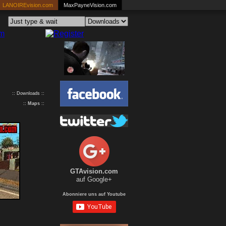
LANOIREvision.com
MaxPayneVision.com
:: Downloads ::
::
Maps
::
GTAvision.com
auf Google+
Abonniere uns auf Youtube