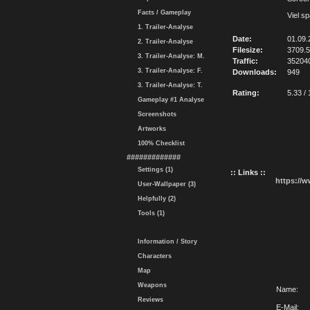
Facts / Gameplay
Viel s
1. Trailer-Analyse
Date:
01.09.
2. Trailer-Analyse
Filesize:
3709.
3. Trailer-Analyse: M.
Traffic:
35204
3. Trailer-Analyse: F.
Downloads:
949
3. Trailer-Analyse: T.
Rating:
5.33 / 
Gameplay #1 Analyse
Screenshots
Artworks
100% Checklist
#############
Settings (1)
:: Links ::
https://
User-Wallpaper (3)
Helpfully (2)
Tools (1)
Information / Story
Characters
Map
Weapons
Name:
Reviews
E-Mail: