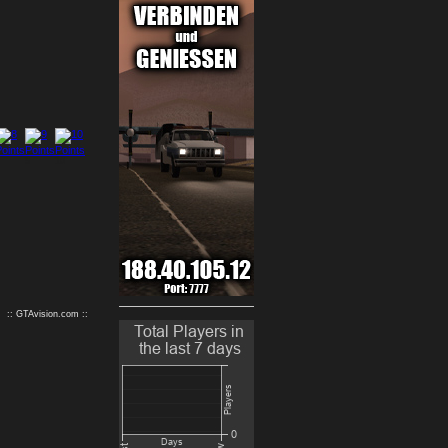
9
10
:: GTAvision.com ::