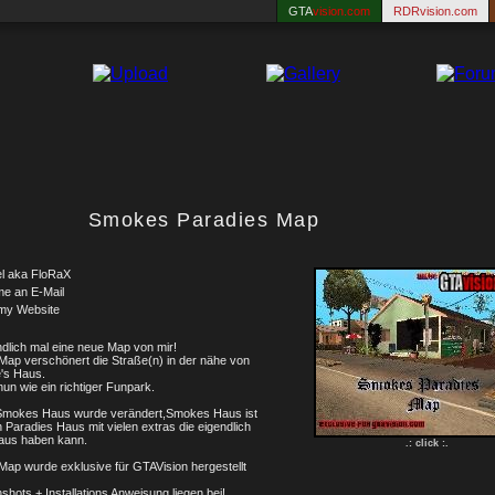
GTA
vision.com
RDRvision.com
Smokes Paradies Map
l aka FloRaX
me an E-Mail
my Website
ndlich mal eine neue Map von mir!
Map verschönert die Straße(n) in der nähe von
's Haus.
nun wie ein richtiger Funpark.
Smokes Haus wurde verändert,Smokes Haus ist
n Paradies Haus mit vielen extras die eigendlich
aus haben kann.
.: click :.
Map wurde exklusive für GTAVision hergestellt
shots + Installations Anweisung liegen bei!