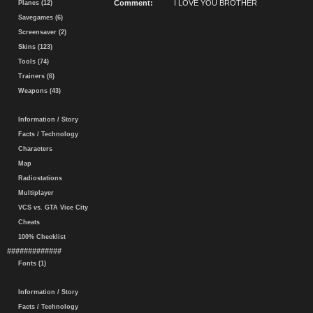
Comment:
I LOVE YOU BROTHER
Planes (12)
Savegames (6)
Screensaver (2)
Skins (123)
Tools (74)
Trainers (6)
Weapons (43)
Information / Story
Facts / Technology
Characters
Map
Radiostations
Multiplayer
VCS vs. GTA Vice City
Cheats
100% Checklist
#############
Fonts (1)
Information / Story
Facts / Technology