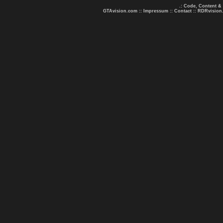
.: Code, Content &
GTAvision.com
::
Impressum
::
Contact
::
RDRvision