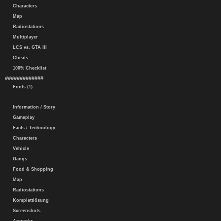
Characters
Map
Radiostations
Multiplayer
LCS vs. GTA III
Cheats
100% Checklist
#############
Fonts (1)
Information / Story
Gameplay
Facts / Technology
Characters
Vehicle
Gangs
Food & Shopping
Map
Radiostations
Komplettlösung
Screenshots