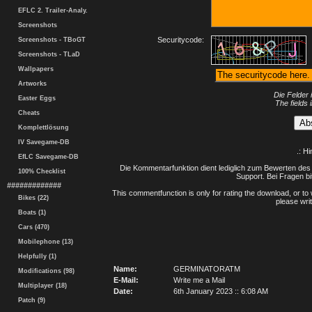
EFLC 2. Trailer-Analy.
Screenshots
Securitycode:
Screenshots - TBoGT
Screenshots - TLaD
Wallpapers
Artworks
Die Felder 
Easter Eggs
The fields 
Cheats
Komplettlösung
IV Savegame-DB
.: H
EfLC Savegame-DB
Die Kommentarfunktion dient lediglich zum Bewerten des 
100% Checklist
Support. Bei Fragen bi
#############
This commentfunction is only for rating the download, or to 
Bikes (22)
please writ
Boats (1)
Cars (470)
Mobilephone (13)
Helpfully (1)
Name:
GERMINATORATM
Modifications (98)
E-Mail:
Write me a Mail
Multiplayer (18)
Date:
6th January 2023 :: 6:08 AM
Patch (9)