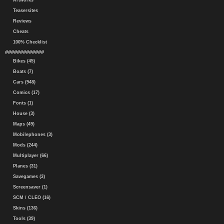
Artworks
Teasersites
Reviews
Cheats
100% Checklist
#############
Bikes (45)
Boats (7)
Cars (948)
Comics (17)
Fonts (1)
House (3)
Maps (49)
Mobilephones (3)
Mods (244)
Multiplayer (66)
Planes (31)
Savegames (3)
Screensaver (1)
SCM / CLEO (16)
Skins (136)
Tools (39)