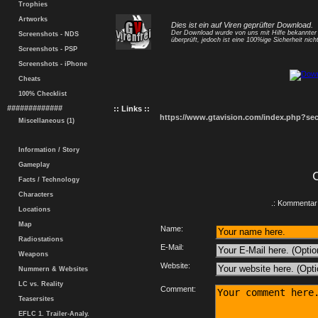
Trophies
Artworks
Dies ist ein auf Viren geprüfter Download.
Der Download wurde von uns mit Hilfe bekannte
Screenshots - NDS
überprüft, jedoch ist eine 100%ige Sicherheit nicht
Screenshots - PSP
Screenshots - iPhone
Cheats
100% Checklist
#############
:: Links ::
https://www.gtavision.com/index.php?s
Miscellaneous (1)
Information / Story
Gameplay
Facts / Technology
Characters
.: Kommentar 
Locations
Map
Name:
Radiostations
E-Mail:
Weapons
Website:
Nummern & Websites
LC vs. Reality
Comment:
Teasersites
EFLC 1. Trailer-Analy.