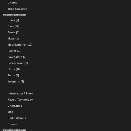
Cheats
100% Checklist
#############
Bikes (7)
Cars (52)
Fonts (1)
Maps (1)
Modifkationen (10)
Planes (1)
Savegames (3)
Screensaver (1)
Skins (10)
Tools (2)
Weapons (3)
Information / Story
Facts / Technology
Characters
Map
Radiostations
Cheats
#############