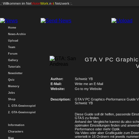
.: Willkommen im
Net
Vision
Work
.n
e
t
Netzwerk :.
Home
News-Archiv
Upload
Team
Forum
GTA V PC Graphic
Gallery
Tutorials
Newsletter
Author:
Schweiz YB
Quiz
E-Mail:
Write me an E-Mail
Memory
Website:
Go to my Website
Jobs
Description:
GTA V PC Graphics-Performance Guide V
Shop
Schweiz YB
1. GTA-Gewinnspiel
2. GTA-Gewinnspiel
Diese Guide soll dir helfen, passende Einst
GTA 5 zu finden.
Anhand der Vergleiche kannst du also schn
Information
optimalen Einstellungen finden und anwen
Performance oder mehr Optik.
Characters
Via Video oder aber Grafikguide zum Down
unterteilt in 16 Ordnern mit jeweils nummer
Map