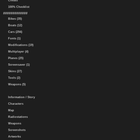
Cheats
100% Checklist
#############
Bikes (35)
Boats (12)
Cars (294)
Fonts (1)
Modifications (19)
Multiplayer (4)
Planes (25)
Screensaver (1)
Skins (27)
Tools (2)
Weapons (5)
Information / Story
Characters
Map
Radiostations
Weapons
Screenshots
Artworks