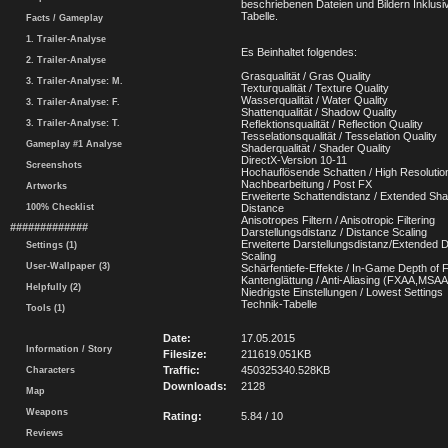
beschriebenen Dateien und Bildern Inklusi
Tabelle.
Facts / Gameplay
1. Trailer-Analyse
Es Beinhaltet folgendes:
2. Trailer-Analyse
Grasqualität / Gras Quality
3. Trailer-Analyse: M.
Texturqualität / Texture Quality
Wasserqualität / Water Quality
3. Trailer-Analyse: F.
Shattenqualität / Shadow Quality
3. Trailer-Analyse: T.
Reflektionsqualität / Reflection Quality
Tesselationsqualität / Tesselation Quality
Gameplay #1 Analyse
Shaderqualität / Shader Quality
DirectX-Version 10-11
Screenshots
Hochauflösende Schatten / High Resoluti
Nachbearbeitung / Post FX
Artworks
Erweiterte Schattendistanz / Extended Sh
100% Checklist
Distance
Anisotropes Filtern / Anisotropic Filtering
#############
Darstellungsdistanz / Distance Scaling
Erweiterte Darstellungsdistanz/Extended 
Settings (1)
Scaling
User-Wallpaper (3)
Schärfentiefe-Effekte / In-Game Depth of F
Kantenglättung / Anti-Aliasing (FXAA,MSA
Helpfully (2)
Niedrigste Einstellungen / Lowest Settings
Technik-Tabelle
Tools (1)
Date:
17.05.2015
Information / Story
Filesize:
211619.051KB
Traffic:
450325340.528KB
Characters
Downloads:
2128
Map
Weapons
Rating:
5.84 / 10
Reviews