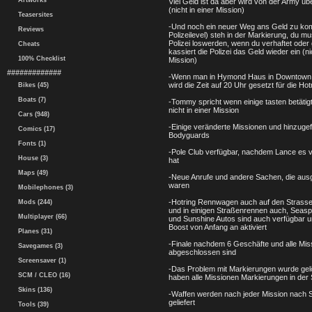
Artworks
Viel Geld ist da aber wird von der Army ü
(nicht in einer Mission)
Teasersites
-Und noch ein neuer Weg ans Geld zu ko
Reviews
Polizeilevel) steh in der Markierung, du mu
Polizei loswerden, wenn du verhaftet oder g
Cheats
kassiert die Polizei das Geld wieder ein (ni
100% Checklist
Mission)
#############
-Wenn man in Hymond Haus in Downtown 
wird die Zeit auf 20 Uhr gesetzt für die Ho
Bikes (45)
Boats (7)
-Tommy spricht wenn einige tasten betätig
nicht in einer Mission
Cars (948)
-Einige veränderte Missionen und hinzuge
Comics (17)
Bodyguards
Fonts (1)
-Pole Club verfügbar, nachdem Lance es vo
House (3)
hat
Maps (49)
-Neue Anrufe und andere Sachen, die aus
waren
Mobilephones (3)
-Hotring Rennwagen auch auf den Strasse
Mods (244)
und in einigen Straßenrennen auch, Seaspar
Multiplayer (66)
und Sunshine Autos sind auch verfügbar u
Boost von Anfang an aktiviert
Planes (31)
-Finale nachdem 6 Geschäfte und alle Mis
Savegames (3)
abgeschlossen sind
Screensaver (1)
-Das Problem mit Markierungen wurde gelös
SCM / CLEO (16)
haben alle Missionen Markierungen in der 
Skins (136)
-Waffen werden nach jeder Mission nach 
geliefert
Tools (39)