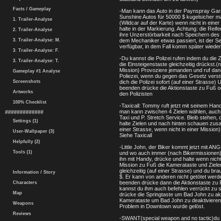
Facts / Gameplay
-Man kann das Auto in der Paynspray Ga
Sunshine Autos für 50000 $ kugelsicher 
1. Trailer-Analyse
(Wildcar auf der Karte) wenn nicht in einer
halte in der Markierung. Achtung: die Reife
2. Trailer-Analyse
ihre Unzerstörbarkeit nach Speichern des
3. Trailer-Analyse: M.
dem Mechaniker etwas passiert, ist der Se
verfügbar, in dem Fall komm später wieder
3. Trailer-Analyse: F.
-Du kannst die Polizei rufen indem du die Z
3. Trailer-Analyse: T.
die Einsteigenstaste gleichzeitig drückst.(n
Mission) Provoziere jemanden und ruf dan
Gameplay #1 Analyse
Poliezei, wenn du gegen das Gesetz verst
Screenshots
dich die Polizei sofort (auf einer Strasse)
beenden drücke die Aktionstaste zu Fuß o
Artworks
den Polizisten
100% Checklist
-Taxicall: Tommy ruft jetzt mit seinem Hand
man kann zwischen 4 Zielen wählen, auc
#############
Taxi und P. Stretch Service. Bleib stehen,
Settings (1)
halte Zielen und nach hinten schauen zu
einer Strasse, wenn nicht in einer Mission)
User-Wallpaper (3)
Siehe Taxicall
Helpfully (2)
-Little John, der Biker kommt jetzt mit AN
Tools (1)
und wo auch immer (nach Bikermissionen)
ihn mit Handy, drücke und halte wenn nicht
Mission zu Fuß die Kamerataste und Zie
gleichzeitig (auf einer Strasse) und du br
Information / Story
$. Er kann von anderen nicht getötet wer
beenden drücke dann die Aktionstaste zu 
Characters
kannst du ihm auch befehlen verrückt zu s
Map
drücke die Springtaste um Bad John zu akt
Kamerataste um Bad John zu deaktivieren
Weapons
Problem in Downtown wurde gelöst.
Reviews
-SWANT(special weapon and no tactic)du 