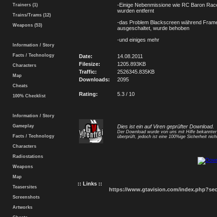
-Einige Nebenmissione wie RC Baron Rac
Trainers (1)
wurden entfernt
Trains/Trams (12)
-das Problem Blackscreen während Frameli
Weapons (53)
ausgeschaltet, wurde behoben
-und einiges mehr
Information / Story
Facts / Technology
Date:
14.08.2011
Filesize:
1205.893KB
Characters
Traffic:
2526345.835KB
Map
Downloads:
2095
Cheats
Rating:
5.3 / 10
100% Checklist
Information / Story
Gameplay
Dies ist ein auf Viren geprüfter Download.
Der Download wurde von uns mit Hilfe bekannte
Facts / Technology
überprüft, jedoch ist eine 100%ige Sicherheit nicht
Characters
Radiostations
Weapons
Map
:: Links ::
Teasersites
https://www.gtavision.com/index.php?s
Screenshots
Artworks