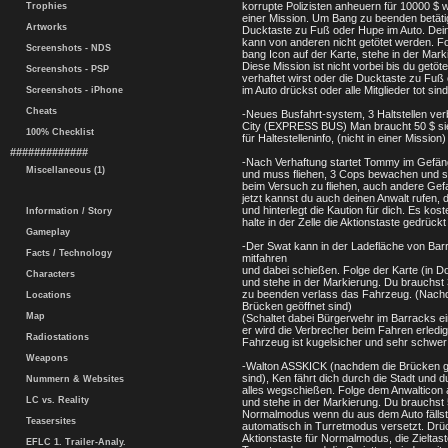
korrupte Polizisten anheuern für 10000 $ w
Trophies
einer Mission. Um Bang zu beenden betäti
Artworks
Ducktaste zu Fuß oder Hupe im Auto. De
kann von anderen nicht getötet werden. F
Screenshots - NDS
bang Icon auf der Karte, stehe in der Mark
Diese Mission ist nicht vorbei bis du getöte
Screenshots - PSP
verhaftet wirst oder die Ducktaste zu Fuß
im Auto drückst oder alle Mitglieder tot sind
Screenshots - iPhone
Cheats
-Neues Busfahrt-system, 3 Haltstellen ver
City (EXPRESS BUS) Man braucht 50 $ si
100% Checklist
für Haltestelleninfo, (nicht in einer Mission)
#############
-Nach Verhaftung startet Tommy im Gefän
Miscellaneous (1)
und muss fliehen, 3 Cops bewachen und 
beim Versuch zu fliehen, auch andere Gef
jetzt kannst du auch deinen Anwalt rufen,
und hinterlegt die Kaution für dich. Es kost
Information / Story
halte in der Zelle die Aktionstaste gedrückt
Gameplay
-Der Swat kann in der Ladefläche von Bar
Facts / Technology
mitfahren
und dabei schießen. Folge der Karte (in 
Characters
und stehe in der Markierung. Du brauchst
zu beenden verlass das Fahrzeug. (Nach
Locations
Brücken geöffnet sind)
Map
(Schaltet dabei Bürgerwehr im Barracks ei
er wird die Verbrecher beim Fahren erledi
Radiostations
Fahrzeug ist kugelsicher und sehr schwer
Weapons
-Walton ASSKICK (nachdem die Brücken g
sind), Ken fährt dich durch die Stadt und 
Nummern & Websites
alles wegschießen. Folge dem Anwalticon 
LC vs. Reality
und stehe in der Markierung. Du brauchst 
Normalmodus wenn du aus dem Auto fällst,
Teasersites
automatisch in Turretmodus versetzt. Drü
Aktionstaste für Normalmodus, die Zieltast
EFLC 1. Trailer-Analy.