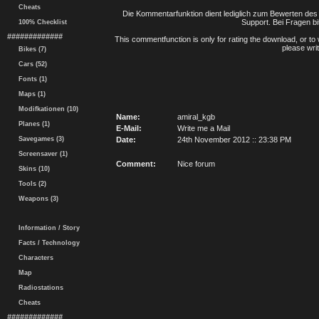
Cheats
Die Kommentarfunktion dient lediglich zum Bewerten des 
Support. Bei Fragen bi
100% Checklist
#############
This commentfunction is only for rating the download, or to 
please writ
Bikes (7)
Cars (52)
Fonts (1)
Maps (1)
Modifkationen (10)
Name:
amiral_kgb
Planes (1)
E-Mail:
Write me a Mail
Savegames (3)
Date:
24th November 2012 :: 23:38 PM
Screensaver (1)
Comment:
Nice forum
Skins (10)
Tools (2)
Weapons (3)
Information / Story
Facts / Technology
Characters
Map
Radiostations
Cheats
#############