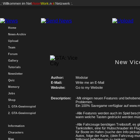
.: Willkommen im
Net
Vision
Work
.n
e
t
Netzwerk :.
Home
News-Archiv
Upload
Team
Forum
Gallery
New Vic
Tutorials
Newsletter
Author:
Modstar
Quiz
E-Mail:
Write me an E-Mail
Memory
Website:
Go to my Website
Jobs
Description:
-Mit einigen neuen Features und behoben
Shop
Problemen.
Ein 100% Savegame verfügbar auf www.mo
1. GTA-Gewinnspiel
-Alle Features werden auch im Spiel besch
2. GTA-Gewinnspiel
wann welche Tasten gedrückt werden mü
-Alle Fahrzeuge benötigen Treibstoff, es gi
Information
Tankstellen, eine für Hubschrauber im Flu
für Boote im Hafen (suche den Info-pickup)
Characters
Autos, folge der Karte, (dein Fahrzeug mu
Map
Stillstand befinden um zu tanken)