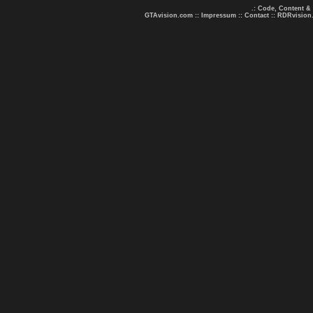
.: Code, Content &
GTAvision.com
::
Impressum
::
Contact
::
RDRvision