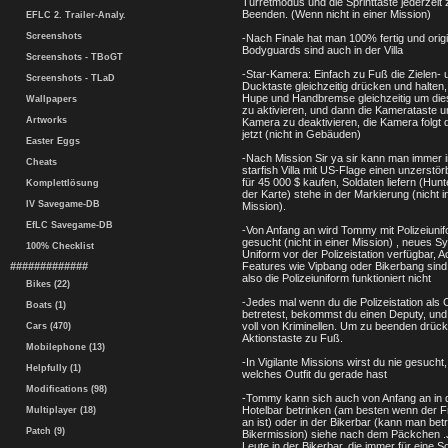
Turretmodus und die Sprinttaste jederzeit
Beenden. (Wenn nicht in einer Mission)
EFLC 2. Trailer-Analy.
Screenshots
-Nach Finale hat man 100% fertig und origi
Bodyguards sind auch in der Villa
Screenshots - TBoGT
-Star-Kamera: Einfach zu Fuß die Zielen- 
Screenshots - TLaD
Ducktaste gleichzeitig drücken und halten,
Hupe und Handbremse gleichzeitig um di
Wallpapers
zu aktivieren, und dann die Kamerataste u
Artworks
Kamera zu deaktivieren, die Kamera folgt 
jetzt (nicht in Gebäuden)
Easter Eggs
-Nach Mission Sir ya sir kann man immer i
Cheats
starfish Villa mit US-Flage einen unzerstö
für 45 000 $ kaufen, Soldaten liefern (Hunt
Komplettlösung
der Karte) stehe in der Markierung (nicht i
IV Savegame-DB
Mission).
EfLC Savegame-DB
-Von Anfang an wird Tommy mit Polizeiunif
gesucht (nicht in einer Mission) , neues S
100% Checklist
Uniform vor der Polizeistation verfügbar, A
#############
Features wie Vipbang oder Bikerbang sind
also die Polizeiuniform funktioniert nicht
Bikes (22)
-Jedes mal wenn du die Polizeistation als
Boats (1)
betretest, bekommst du einen Deputy, und d
voll von Kriminellen. Um zu beenden drück
Cars (470)
Aktionstaste zu Fuß.
Mobilephone (13)
-In Vigilante Missions wirst du nie gesucht,
Helpfully (1)
welches Outfit du gerade hast
Modifications (98)
-Tommy kann sich auch von Anfang an in
Hotelbar betrinken (am besten wenn der F
Multiplayer (18)
an ist) oder in der Bikerbar (kann man bet
Patch (9)
Bikermission) siehe nach dem Päckchen .
Leute in der Bikerbar, die immer für eine S