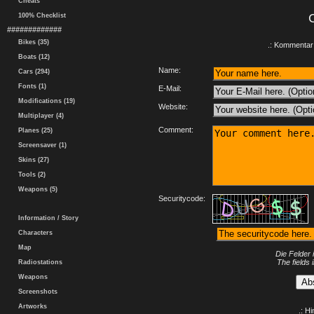
Cheats
100% Checklist
#############
Bikes (35)
.: Kommentar 
Boats (12)
Name:
Cars (294)
Fonts (1)
E-Mail:
Modifications (19)
Website:
Multiplayer (4)
Comment:
Planes (25)
Screensaver (1)
Skins (27)
Tools (2)
Weapons (5)
Securitycode:
Information / Story
Characters
Map
Die Felder 
The fields 
Radiostations
Weapons
Screenshots
Artworks
.: H