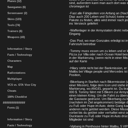
Planes (12)
sind, außerdem kann man auch dort was 
chromegun ist
Savegames (6)
-Fast alle Fähigkeiten von Anfang an (Nac
Screensaver (2)
Diaz auch 200 Leben und Schutz) keine v
Skins (123)
Pakete zu finden, alles wird immer nach je
ins Versteck geliefert
Tools (74)
-Waffenlager in der Armystation direkt ne
Trainers (6)
Eingang
Weapons (43)
-Das Pool, wo man Gonzales erledigt ist 
Fahrstuhl betretbar
Information / Story
-Tommy muss essen um zu leben und er 
Pizza zur Villa oder nach Ocean Hotel best
Facts / Technology
in der Markierung, (wenn nicht in einer Mi
Characters
auf der Karte
Map
-Hilary stirbt nicht bei der Bankmission, er 
Malibu bei Village people und Mercedes ist
Radiostations
Position,
Multiplayer
-Bikerbang in Starfish nach Bikermission (
VCS vs. GTA Vice City
einer Mission), folge dem Icon und stehe i
Markierung, wo ANGEL geparkt ist. Du br
Cheats
000 $. Tommy fährt mit 5 Bikern zur Armyst
einen kleinen Krieg. Um die Fahrt zu übers
100% Checklist
die Gastaste gedrückt. Um Bikerbang zu
(nachdem im Ziel angekommen) betätige d
#############
zu Fuß oder Hupe im Auto. deine Gang ka
Fonts (1)
anderen nicht getötet werden. Diese Missio
vorbei bis du getötet oder verhaftet wirst o
Ducktaste zu Fuß oder Hupe im Auto drück
Mitglieder tot sind
Information / Story
Facts / Technology
-Vipbang in Penthouse hinter Malibu, 5 VI