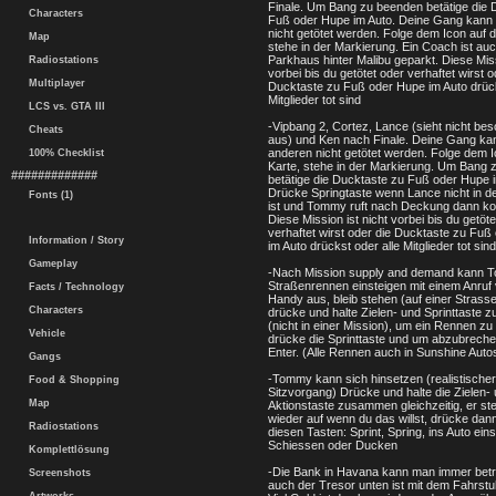
Finale. Um Bang zu beenden betätige die 
Characters
Fuß oder Hupe im Auto. Deine Gang kann
nicht getötet werden. Folge dem Icon auf d
Map
stehe in der Markierung. Ein Coach ist au
Parkhaus hinter Malibu geparkt. Diese Miss
Radiostations
vorbei bis du getötet oder verhaftet wirst o
Multiplayer
Ducktaste zu Fuß oder Hupe im Auto drück
Mitglieder tot sind
LCS vs. GTA III
-Vipbang 2, Cortez, Lance (sieht nicht be
Cheats
aus) und Ken nach Finale. Deine Gang ka
anderen nicht getötet werden. Folge dem I
100% Checklist
Karte, stehe in der Markierung. Um Bang
#############
betätige die Ducktaste zu Fuß oder Hupe i
Drücke Springtaste wenn Lance nicht in d
Fonts (1)
ist und Tommy ruft nach Deckung dann ko
Diese Mission ist nicht vorbei bis du getöte
verhaftet wirst oder die Ducktaste zu Fuß
Information / Story
im Auto drückst oder alle Mitglieder tot sind
Gameplay
-Nach Mission supply and demand kann 
Straßenrennen einsteigen mit einem Anruf
Facts / Technology
Handy aus, bleib stehen (auf einer Strass
Characters
drücke und halte Zielen- und Sprinttaste
(nicht in einer Mission), um ein Rennen zu
Vehicle
drücke die Sprinttaste und um abzubrech
Enter. (Alle Rennen auch in Sunshine Auto
Gangs
-Tommy kann sich hinsetzen (realistischer
Food & Shopping
Sitzvorgang) Drücke und halte die Zielen-
Map
Aktionstaste zusammen gleichzeitig, er ste
wieder auf wenn du das willst, drücke dan
Radiostations
diesen Tasten: Sprint, Spring, ins Auto eins
Schiessen oder Ducken
Komplettlösung
-Die Bank in Havana kann man immer betr
Screenshots
auch der Tresor unten ist mit dem Fahrstuh