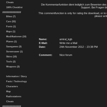
Cheats
Die Kommentarfunktion dient lediglich zum Bewerten des 
Support. Bei Fragen bi
100% Checklist
#############
This commentfunction is only for rating the download, or to 
please writ
Bikes (7)
Cars (52)
Fonts (1)
Maps (1)
Modifkationen (10)
Name:
amiral_kgb
Planes (1)
E-Mail:
Write me a Mail
Savegames (3)
Date:
24th November 2012 :: 23:38 PM
Screensaver (1)
Comment:
Nice forum
Skins (10)
Tools (2)
Weapons (3)
Information / Story
Facts / Technology
Characters
Map
Radiostations
Cheats
#############