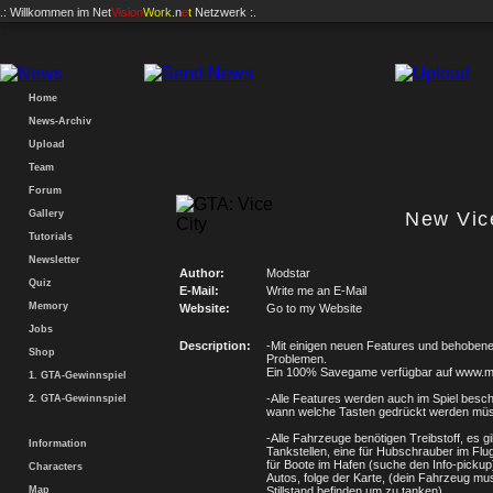
.: Willkommen im
Net
Vision
Work
.n
e
t
Netzwerk :.
Home
News-Archiv
Upload
Team
Forum
Gallery
New Vic
Tutorials
Newsletter
Author:
Modstar
Quiz
E-Mail:
Write me an E-Mail
Memory
Website:
Go to my Website
Jobs
Description:
-Mit einigen neuen Features und behoben
Shop
Problemen.
Ein 100% Savegame verfügbar auf www.mo
1. GTA-Gewinnspiel
-Alle Features werden auch im Spiel besch
2. GTA-Gewinnspiel
wann welche Tasten gedrückt werden mü
-Alle Fahrzeuge benötigen Treibstoff, es gi
Information
Tankstellen, eine für Hubschrauber im Flu
für Boote im Hafen (suche den Info-pickup)
Characters
Autos, folge der Karte, (dein Fahrzeug mu
Map
Stillstand befinden um zu tanken)