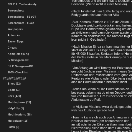
Turretmodus und die Sprinttaste jederzeit
Beenden. (Wenn nicht in einer Mission)
EFLC 2. Trailer-Analy.
Screenshots
-Nach Finale hat man 100% fertig und origi
Bodyguards sind auch in der Villa
Screenshots - TBoGT
-Star-Kamera: Einfach zu Fuß die Zielen- 
Screenshots - TLaD
Ducktaste gleichzeitig drücken und halten,
Hupe und Handbremse gleichzeitig um di
Wallpapers
zu aktivieren, und dann die Kamerataste u
Artworks
Kamera zu deaktivieren, die Kamera folgt 
jetzt (nicht in Gebäuden)
Easter Eggs
-Nach Mission Sir ya sir kann man immer i
Cheats
starfish Villa mit US-Flage einen unzerstö
für 45 000 $ kaufen, Soldaten liefern (Hunt
Komplettlösung
der Karte) stehe in der Markierung (nicht i
IV Savegame-DB
Mission).
EfLC Savegame-DB
-Von Anfang an wird Tommy mit Polizeiunif
gesucht (nicht in einer Mission) , neues S
100% Checklist
Uniform vor der Polizeistation verfügbar, A
#############
Features wie Vipbang oder Bikerbang sind
also die Polizeiuniform funktioniert nicht
Bikes (22)
-Jedes mal wenn du die Polizeistation als
Boats (1)
betretest, bekommst du einen Deputy, und d
voll von Kriminellen. Um zu beenden drück
Cars (470)
Aktionstaste zu Fuß.
Mobilephone (13)
-In Vigilante Missions wirst du nie gesucht,
Helpfully (1)
welches Outfit du gerade hast
Modifications (98)
-Tommy kann sich auch von Anfang an in
Hotelbar betrinken (am besten wenn der F
Multiplayer (18)
an ist) oder in der Bikerbar (kann man bet
Patch (9)
Bikermission) siehe nach dem Päckchen .
Leute in der Bikerbar, die immer für eine S