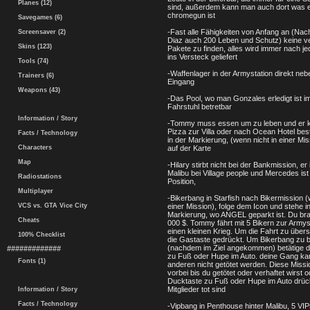
Planes (12)
sind, außerdem kann man auch dort was 
chromegun ist
Savegames (6)
-Fast alle Fähigkeiten von Anfang an (Nac
Screensaver (2)
Diaz auch 200 Leben und Schutz) keine v
Skins (123)
Pakete zu finden, alles wird immer nach je
ins Versteck geliefert
Tools (74)
-Waffenlager in der Armystation direkt ne
Trainers (6)
Eingang
Weapons (43)
-Das Pool, wo man Gonzales erledigt ist 
Fahrstuhl betretbar
Information / Story
-Tommy muss essen um zu leben und er 
Pizza zur Villa oder nach Ocean Hotel best
Facts / Technology
in der Markierung, (wenn nicht in einer Mi
Characters
auf der Karte
Map
-Hilary stirbt nicht bei der Bankmission, er 
Malibu bei Village people und Mercedes ist
Radiostations
Position,
Multiplayer
-Bikerbang in Starfish nach Bikermission (
VCS vs. GTA Vice City
einer Mission), folge dem Icon und stehe i
Markierung, wo ANGEL geparkt ist. Du br
Cheats
000 $. Tommy fährt mit 5 Bikern zur Armyst
einen kleinen Krieg. Um die Fahrt zu übers
100% Checklist
die Gastaste gedrückt. Um Bikerbang zu
(nachdem im Ziel angekommen) betätige d
#############
zu Fuß oder Hupe im Auto. deine Gang ka
Fonts (1)
anderen nicht getötet werden. Diese Missio
vorbei bis du getötet oder verhaftet wirst o
Ducktaste zu Fuß oder Hupe im Auto drück
Mitglieder tot sind
Information / Story
Facts / Technology
-Vipbang in Penthouse hinter Malibu, 5 VI