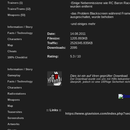
-Einige Nebenmissione wie RC Baron Rac
Trainers (1)
wurden entfernt
Trains/Trams (12)
-das Problem Blackscreen während Frameli
Weapons (53)
ausgeschaltet, wurde behoben
-und einiges mehr
Information / Story
Facts / Technology
Date:
14.08.2011
Filesize:
1205.893KB
Characters
Traffic:
2526345.835KB
Map
Downloads:
2095
Cheats
Rating:
5.3 / 10
100% Checklist
Information / Story
Gameplay
Dies ist ein auf Viren geprüfter Download.
Der Download wurde von uns mit Hilfe bekannte
Facts / Technology
überprüft, jedoch ist eine 100%ige Sicherheit nicht
Characters
Radiostations
Weapons
Map
:: Links ::
Teasersites
https://www.gtavision.com/index.php?s
Screenshots
Artworks