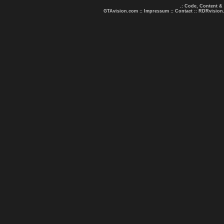
.: Code, Content &
GTAvision.com
::
Impressum
::
Contact
::
RDRvision