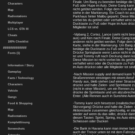
Finale. Um Bang zu beenden betätige die 
Characters
Fuß oder Hupe im Auto. Deine Gang kann
nicht getötet werden. Folge dem Icon auf d
Map
stehe in der Markierung. Ein Coach ist au
Parkhaus hinter Malibu geparkt. Diese Miss
Radiostations
vorbei bis du getötet oder verhaftet wirst o
Multiplayer
Ducktaste zu Fuß oder Hupe im Auto drück
Mitglieder tot sind
LCS vs. GTA III
-Vipbang 2, Cortez, Lance (sieht nicht be
Cheats
aus) und Ken nach Finale. Deine Gang ka
anderen nicht getötet werden. Folge dem I
100% Checklist
Karte, stehe in der Markierung. Um Bang
#############
betätige die Ducktaste zu Fuß oder Hupe i
Drücke Springtaste wenn Lance nicht in d
Fonts (1)
ist und Tommy ruft nach Deckung dann ko
Diese Mission ist nicht vorbei bis du getöte
verhaftet wirst oder die Ducktaste zu Fuß
Information / Story
im Auto drückst oder alle Mitglieder tot sind
Gameplay
-Nach Mission supply and demand kann 
Straßenrennen einsteigen mit einem Anruf
Facts / Technology
Handy aus, bleib stehen (auf einer Strass
Characters
drücke und halte Zielen- und Sprinttaste
(nicht in einer Mission), um ein Rennen zu
Vehicle
drücke die Sprinttaste und um abzubrech
Enter. (Alle Rennen auch in Sunshine Auto
Gangs
-Tommy kann sich hinsetzen (realistischer
Food & Shopping
Sitzvorgang) Drücke und halte die Zielen-
Map
Aktionstaste zusammen gleichzeitig, er ste
wieder auf wenn du das willst, drücke dan
Radiostations
diesen Tasten: Sprint, Spring, ins Auto eins
Schiessen oder Ducken
Komplettlösung
-Die Bank in Havana kann man immer betr
Screenshots
auch der Tresor unten ist mit dem Fahrstuh