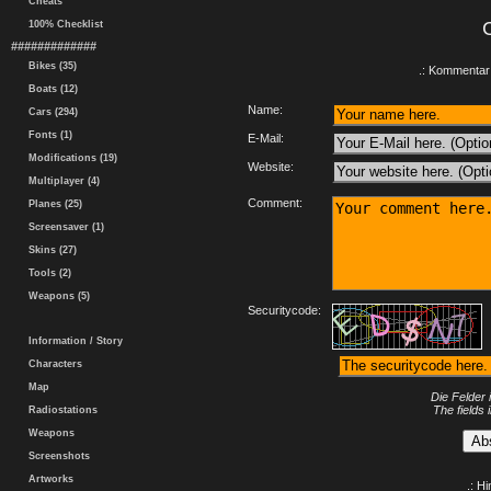
Cheats
100% Checklist
#############
Bikes (35)
.: Kommentar 
Boats (12)
Name:
Cars (294)
Fonts (1)
E-Mail:
Modifications (19)
Website:
Multiplayer (4)
Comment:
Planes (25)
Screensaver (1)
Skins (27)
Tools (2)
Weapons (5)
Securitycode:
Information / Story
Characters
Map
Die Felder 
The fields 
Radiostations
Weapons
Screenshots
Artworks
.: H