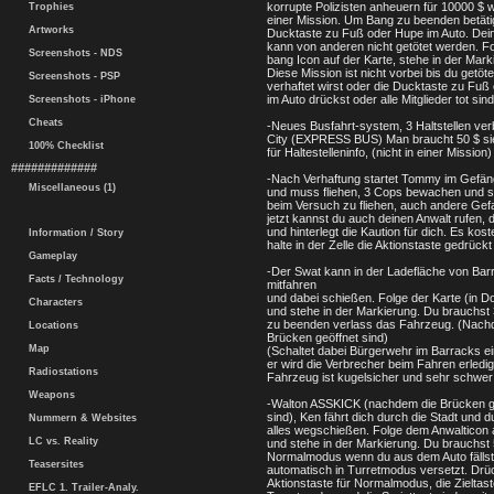
korrupte Polizisten anheuern für 10000 $ w
Trophies
einer Mission. Um Bang zu beenden betäti
Artworks
Ducktaste zu Fuß oder Hupe im Auto. De
kann von anderen nicht getötet werden. F
Screenshots - NDS
bang Icon auf der Karte, stehe in der Mark
Diese Mission ist nicht vorbei bis du getöte
Screenshots - PSP
verhaftet wirst oder die Ducktaste zu Fuß
im Auto drückst oder alle Mitglieder tot sind
Screenshots - iPhone
Cheats
-Neues Busfahrt-system, 3 Haltstellen ver
City (EXPRESS BUS) Man braucht 50 $ si
100% Checklist
für Haltestelleninfo, (nicht in einer Mission)
#############
-Nach Verhaftung startet Tommy im Gefän
Miscellaneous (1)
und muss fliehen, 3 Cops bewachen und 
beim Versuch zu fliehen, auch andere Gef
jetzt kannst du auch deinen Anwalt rufen,
und hinterlegt die Kaution für dich. Es kost
Information / Story
halte in der Zelle die Aktionstaste gedrückt
Gameplay
-Der Swat kann in der Ladefläche von Bar
Facts / Technology
mitfahren
und dabei schießen. Folge der Karte (in 
Characters
und stehe in der Markierung. Du brauchst
zu beenden verlass das Fahrzeug. (Nach
Locations
Brücken geöffnet sind)
Map
(Schaltet dabei Bürgerwehr im Barracks ei
er wird die Verbrecher beim Fahren erledi
Radiostations
Fahrzeug ist kugelsicher und sehr schwer
Weapons
-Walton ASSKICK (nachdem die Brücken g
sind), Ken fährt dich durch die Stadt und 
Nummern & Websites
alles wegschießen. Folge dem Anwalticon 
LC vs. Reality
und stehe in der Markierung. Du brauchst 
Normalmodus wenn du aus dem Auto fällst,
Teasersites
automatisch in Turretmodus versetzt. Drü
Aktionstaste für Normalmodus, die Zieltast
EFLC 1. Trailer-Analy.