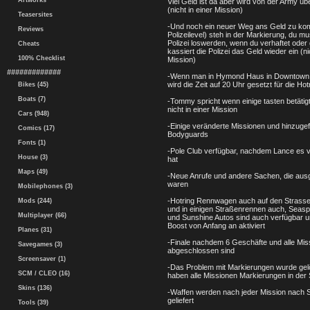
Artworks
Viel Geld ist da aber wird von der Army ü
(nicht in einer Mission)
Teasersites
-Und noch ein neuer Weg ans Geld zu ko
Reviews
Polizeilevel) steh in der Markierung, du mu
Polizei loswerden, wenn du verhaftet oder g
Cheats
kassiert die Polizei das Geld wieder ein (ni
100% Checklist
Mission)
#############
-Wenn man in Hymond Haus in Downtown 
wird die Zeit auf 20 Uhr gesetzt für die Ho
Bikes (45)
Boats (7)
-Tommy spricht wenn einige tasten betätig
nicht in einer Mission
Cars (948)
-Einige veränderte Missionen und hinzuge
Comics (17)
Bodyguards
Fonts (1)
-Pole Club verfügbar, nachdem Lance es vo
House (3)
hat
Maps (49)
-Neue Anrufe und andere Sachen, die aus
waren
Mobilephones (3)
-Hotring Rennwagen auch auf den Strasse
Mods (244)
und in einigen Straßenrennen auch, Seaspar
Multiplayer (66)
und Sunshine Autos sind auch verfügbar u
Boost von Anfang an aktiviert
Planes (31)
-Finale nachdem 6 Geschäfte und alle Mis
Savegames (3)
abgeschlossen sind
Screensaver (1)
-Das Problem mit Markierungen wurde gelös
SCM / CLEO (16)
haben alle Missionen Markierungen in der 
Skins (136)
-Waffen werden nach jeder Mission nach 
geliefert
Tools (39)