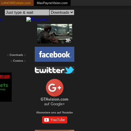
LANOIREvision.com
MaxPayneVision.com
:: Downloads ::
::
Comics
::
GTAvision.com
auf Google+
Abonniere uns auf Youtube