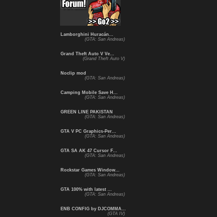
Lamborghini Huracán...
(GTA: San Andreas)
Grand Theft Auto V Ve...
(Grand Theft Auto V)
Noclip mod
(GTA: San Andreas)
Camping Mobile Save H...
(GTA: San Andreas)
GREEN LINE PAKISTAN
(GTA: San Andreas)
GTA V PC Graphics-Per...
(GTA: San Andreas)
GTA SA AK 47 Cursor F...
(GTA: San Andreas)
Rockstar Games Window...
(GTA: San Andreas)
GTA 100% with latest ...
(GTA: San Andreas)
ENB CONFIG by DJCOMMA...
(GTA IV)