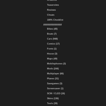
Artworks
Teasersites
Reviews
Cheats
100% Checklist
#############
Bikes (45)
Boats (7)
Cars (948)
Comics (17)
Fonts (1)
House (3)
Maps (49)
Mobilephones (3)
Mods (244)
Multiplayer (66)
Planes (31)
Savegames (3)
Screensaver (1)
SCM / CLEO (16)
Skins (136)
Tools (39)