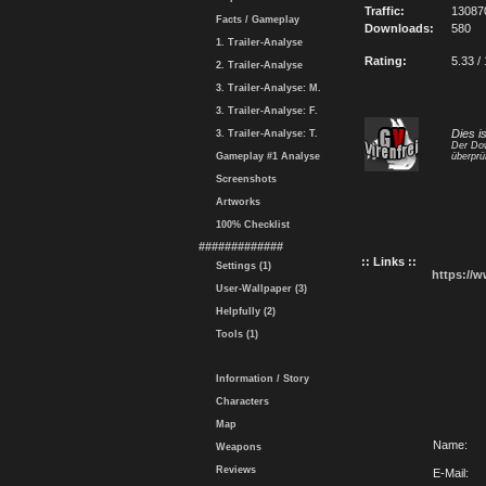
Traffic:
13087
Facts / Gameplay
Downloads:
580
1. Trailer-Analyse
Rating:
5.33 /
2. Trailer-Analyse
3. Trailer-Analyse: M.
3. Trailer-Analyse: F.
Dies i
3. Trailer-Analyse: T.
Der Dow
Gameplay #1 Analyse
überprü
Screenshots
Artworks
100% Checklist
#############
:: Links ::
Settings (1)
https://
User-Wallpaper (3)
Helpfully (2)
Tools (1)
Information / Story
Characters
Map
Name:
Weapons
Reviews
E-Mail: