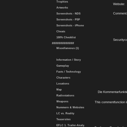
Trophies
Website:
Artworks
Comment
Screenshots - NDS
Screenshots - PSP
Screenshots - iPhone
Cheats
100% Checklist
Securityc
#############
Miscellaneous (1)
Information / Story
Gameplay
Facts / Technology
Characters
Locations
Map
Die Kommentarfunktio
Radiostations
Weapons
This commentfunction is 
Nummern & Websites
LC vs. Reality
Teasersites
EFLC 1. Trailer-Analy.