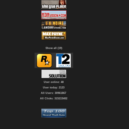
Show all (19)
User online: 48
User today: 2123
All Users: 30961867
All Clicks: 315215402