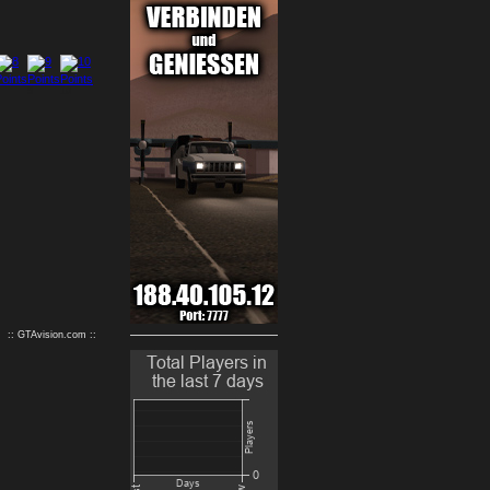
9
10
:: GTAvision.com ::