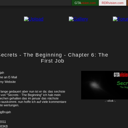
GTA
vision.com
RDRvision.com
ecrets - The Beginning - Chapter 6: The
First Job
jah
me an E-Mail
 my Website
 lange gedauert aber nun ist er da: das sechste
l von "Secrets - The Beginning" ich hab mein
echen gehalten das im januar das nächste
.: click :.
l rauskommt. nun hoffe ich auf viele kommentare
te wertungen.
igBrujah
2011
383KB