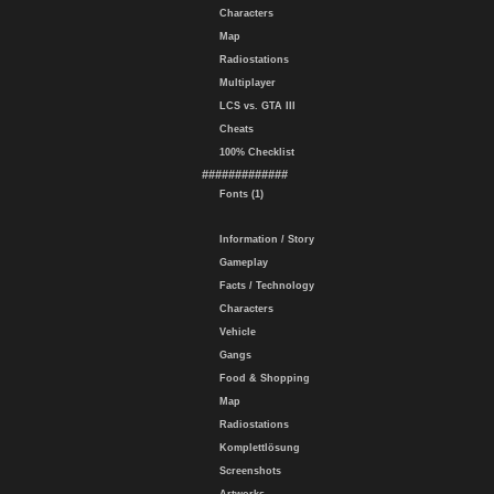
Characters
Map
Radiostations
Multiplayer
LCS vs. GTA III
Cheats
100% Checklist
#############
Fonts (1)
Information / Story
Gameplay
Facts / Technology
Characters
Vehicle
Gangs
Food & Shopping
Map
Radiostations
Komplettlösung
Screenshots