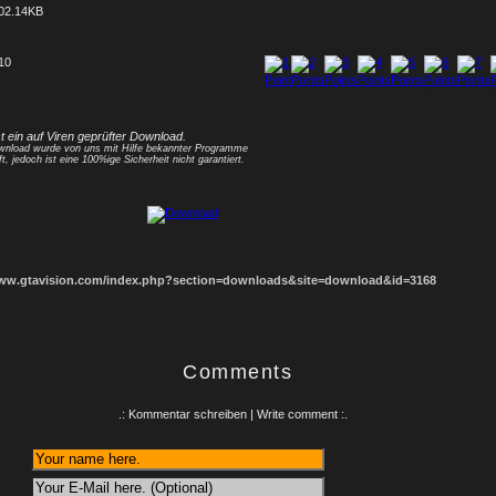
02.14KB
 10
1
2
3
4
5
6
7
8
st ein auf Viren geprüfter Download.
nload wurde von uns mit Hilfe bekannter Programme
ft, jedoch ist eine 100%ige Sicherheit nicht garantiert.
www.gtavision.com/index.php?section=downloads&site=download&id=3168
Comments
.: Kommentar schreiben | Write comment :.