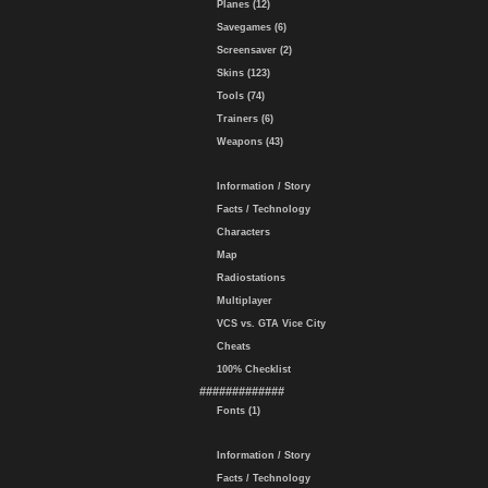
Planes (12)
Savegames (6)
Screensaver (2)
Skins (123)
Tools (74)
Trainers (6)
Weapons (43)
Information / Story
Facts / Technology
Characters
Map
Radiostations
Multiplayer
VCS vs. GTA Vice City
Cheats
100% Checklist
#############
Fonts (1)
Information / Story
Facts / Technology