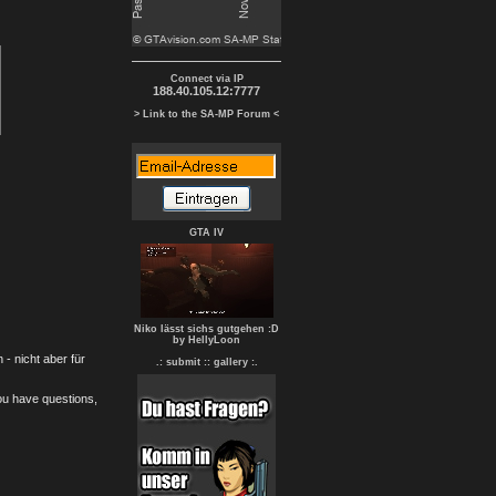
Connect via IP
188.40.105.12:7777
> Link to the SA-MP Forum <
GTA IV
Niko lässt sichs gutgehen :D
by HellyLoon
- nicht aber für
.: submit :
: gallery :.
you have questions,