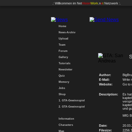
.: Willkommen im
Net
Vision
Work
.n
e
t
Netzwerk :.
Home
News-Archiv
Upload
Team
Forum
S
Gallery
Tutorials
Newsletter
Author:
BigBru
Quiz
E-Mail:
Write 
Memory
Website:
Go to
Jobs
Description:
Es hat
Shop
kapite
1. GTA-Gewinnspiel
verspr
kapite
2. GTA-Gewinnspiel
und gu
MfG B
Information
Characters
Date:
20.03.
Filesize:
2256.
Map