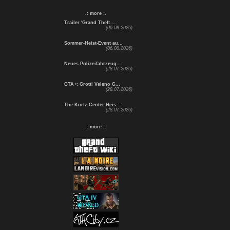
.: more :.
Trailer 'Grand Theft ...
(06.08.2026)
Sommer-Heist-Event au...
(06.08.2026)
Neues Polizeifahrzeug...
(28.07.2026)
GTA+: Grotti Veleno G...
(28.07.2026)
The Kortz Center Heis...
(28.07.2026)
.: more :.