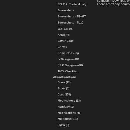
Zu diesem Download wu
There aren't any comme
EFLC 2. Trailer-Analy.
Screenshots
Screenshots - TBoGT
Screenshots - TLaD
Wallpapers
Artworks
Easter Eggs
Cheats
Komplettlösung
IV Savegame-DB
EfLC Savegame-DB
100% Checklist
#############
Bikes (22)
Boats (1)
Cars (470)
Mobilephone (13)
Helpfully (1)
Modifications (98)
Multiplayer (18)
Patch (9)