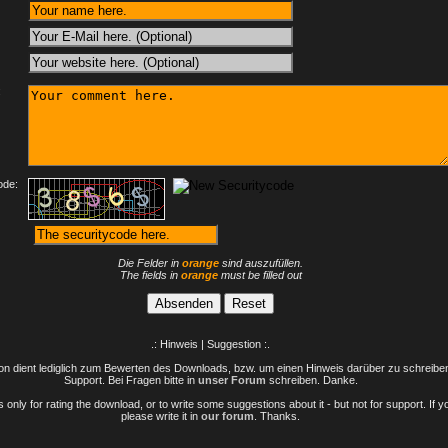
:
ode:
Die Felder in
orange
sind auszufüllen.
The fields in
orange
must be filled out
.: Hinweis | Suggestion :.
n dient lediglich zum Bewerten des Downloads, bzw. um einen Hinweis darüber zu schreiben 
Support. Bei Fragen bitte in
unser Forum
schreiben. Danke.
only for rating the download, or to write some suggestions about it - but not for support. If 
please write it in
our forum
. Thanks.