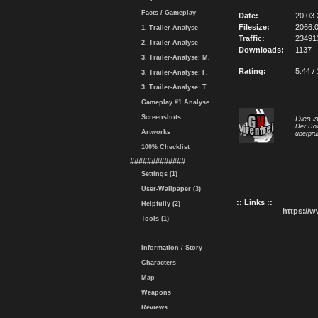
Facts / Gameplay
Date:
20.03.
Filesize:
2066.
1. Trailer-Analyse
Traffic:
23491
2. Trailer-Analyse
Downloads:
1137
3. Trailer-Analyse: M.
Rating:
5.44 /
3. Trailer-Analyse: F.
3. Trailer-Analyse: T.
Gameplay #1 Analyse
Screenshots
Dies i
Der Dow
Artworks
überprü
100% Checklist
#############
Settings (1)
User-Wallpaper (3)
:: Links ::
Helpfully (2)
https://
Tools (1)
Information / Story
Characters
Map
Weapons
Reviews