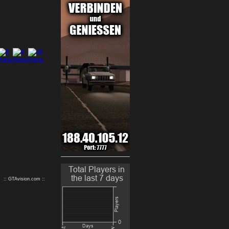
9
10
:: GTAvision.com ::