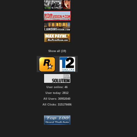
Show all (19)
User online: 46
User today: 2812
All Users: 30952040
All Clicks: 315179406