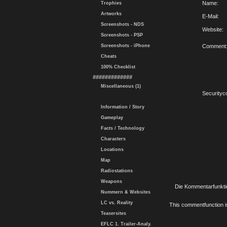
Name:
Trophies
Artworks
E-Mail:
Screenshots - NDS
Website:
Screenshots - PSP
Screenshots - iPhone
Comment
Cheats
100% Checklist
#############
Miscellaneous (1)
Securityc
Information / Story
Gameplay
Facts / Technology
Characters
Locations
Map
Radiostations
Weapons
Die Kommentarfunktio
Nummern & Websites
LC vs. Reality
This commentfunction is 
Teasersites
EFLC 1. Trailer-Analy.