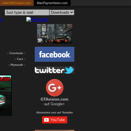
LANOIREvision.com
MaxPayneVision.com
:: Downloads ::
::
Cars
::
::
Plymouth
::
GTAvision.com
auf Google+
Abonniere uns auf Youtube