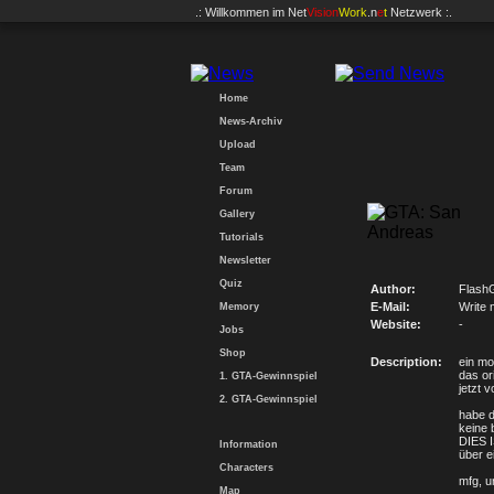
.: Willkommen im
Net
Vision
Work
.n
e
t
Netzwerk :.
Home
News-Archiv
Upload
Team
Forum
Gallery
Tutorials
Newsletter
Quiz
Author:
Flash
E-Mail:
Write 
Memory
Website:
-
Jobs
Shop
Description:
ein mo
das or
1. GTA-Gewinnspiel
jetzt v
2. GTA-Gewinnspiel
habe d
keine 
DIES 
Information
über e
Characters
mfg, 
Map