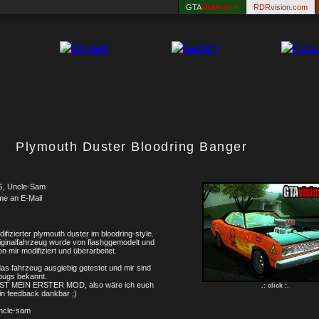
GTA
vision.com
RDRvision.com
Plymouth Duster Bloodring Banger
G, Uncle-Sam
me an E-Mail
difizierter plymouth duster im bloodring-style.
iginalfahrzeug wurde von flashggemodelt und
on mir modifiziert und überarbeitet.
as fahrzeug ausgiebig getestet und mir sind
bugs bekannt.
IST MEIN ERSTER MOD, also wäre ich euch
.: click :.
in feedback dankbar ;)
uncle-sam