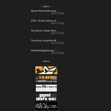
.: more :.
Neues Polizeifahrzeug...
(28.07.2026)
GTA+: Grotti Veleno G...
(28.07.2026)
The Kortz Center Heis...
(28.07.2026)
The Kortz erscheint M...
(23.07.2026)
Unabhängigkeitstag / ...
(04.07.2026)
.: more :.