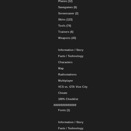
Planes (12)
Savegames (6)
Screensaver (2)
Skins (123)
Tools (74)
Trainers (6)
Weapons (43)
Information / Story
Facts / Technology
Characters
Map
Radiostations
Multiplayer
VCS vs. GTA Vice City
Cheats
100% Checklist
#############
Fonts (1)
Information / Story
Facts / Technology