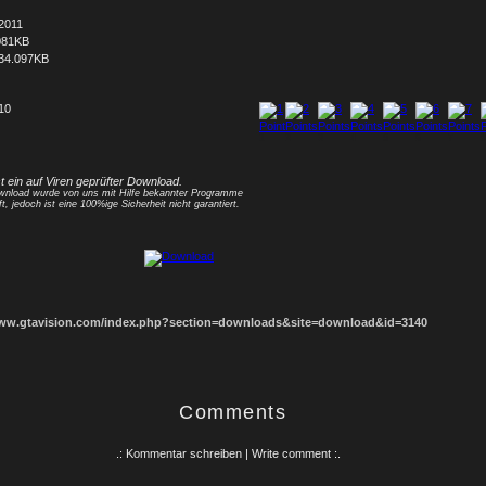
2011
081KB
34.097KB
 10
1
2
3
4
5
6
7
8
st ein auf Viren geprüfter Download.
nload wurde von uns mit Hilfe bekannter Programme
ft, jedoch ist eine 100%ige Sicherheit nicht garantiert.
www.gtavision.com/index.php?section=downloads&site=download&id=3140
Comments
.: Kommentar schreiben | Write comment :.