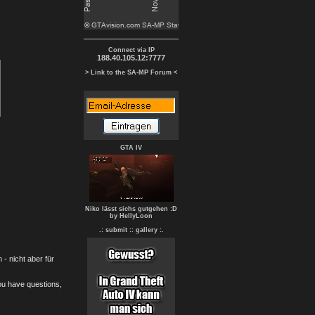
Connect via IP
188.40.105.12:7777
> Link to the SA-MP Forum <
GTA IV
Niko lässt sichs gutgehen :D
by HellyLoon
.: submit :
: gallery :.
- nicht aber für
you have questions,