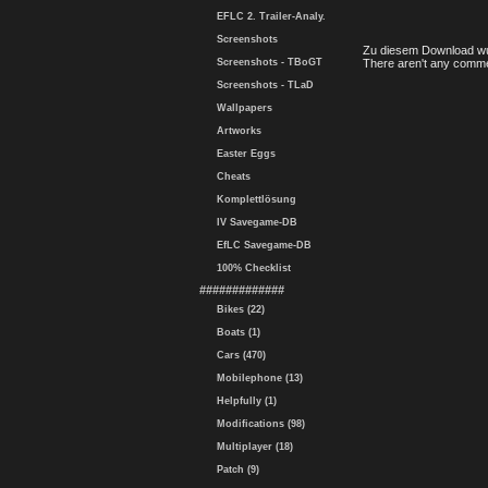
EFLC 2. Trailer-Analy.
Screenshots
Zu diesem Download wu
Screenshots - TBoGT
There aren't any comme
Screenshots - TLaD
Wallpapers
Artworks
Easter Eggs
Cheats
Komplettlösung
IV Savegame-DB
EfLC Savegame-DB
100% Checklist
#############
Bikes (22)
Boats (1)
Cars (470)
Mobilephone (13)
Helpfully (1)
Modifications (98)
Multiplayer (18)
Patch (9)