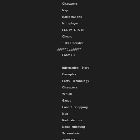
Characters
Map
Radiostations
Multiplayer
LCS vs. GTA III
Cheats
100% Checklist
#############
Fonts (1)
Information / Story
Gameplay
Facts / Technology
Characters
Vehicle
Gangs
Food & Shopping
Map
Radiostations
Komplettlösung
Screenshots