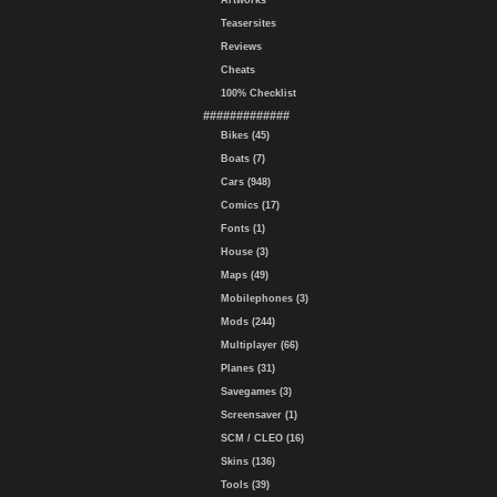
Artworks
Teasersites
Reviews
Cheats
100% Checklist
#############
Bikes (45)
Boats (7)
Cars (948)
Comics (17)
Fonts (1)
House (3)
Maps (49)
Mobilephones (3)
Mods (244)
Multiplayer (66)
Planes (31)
Savegames (3)
Screensaver (1)
SCM / CLEO (16)
Skins (136)
Tools (39)