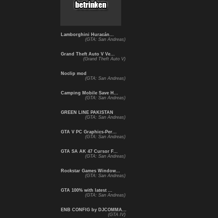
Lamborghini Huracán...
(GTA: San Andreas)
Grand Theft Auto V Ve...
(Grand Theft Auto V)
Noclip mod
(GTA: San Andreas)
Camping Mobile Save H...
(GTA: San Andreas)
GREEN LINE PAKISTAN
(GTA: San Andreas)
GTA V PC Graphics-Per...
(GTA: San Andreas)
GTA SA AK 47 Cursor F...
(GTA: San Andreas)
Rockstar Games Window...
(GTA: San Andreas)
GTA 100% with latest ...
(GTA: San Andreas)
ENB CONFIG by DJCOMMA...
(GTA IV)