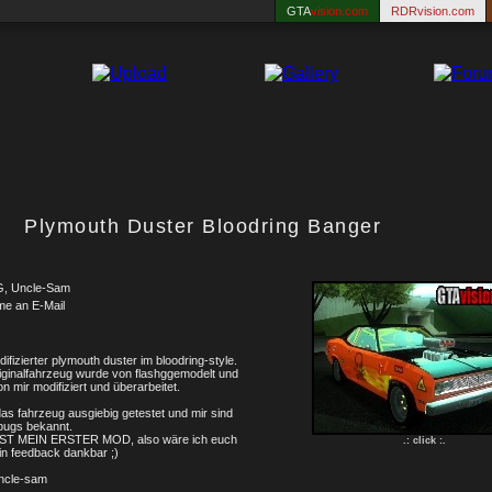
GTA
vision.com
RDRvision.com
Plymouth Duster Bloodring Banger
G, Uncle-Sam
me an E-Mail
difizierter plymouth duster im bloodring-style.
iginalfahrzeug wurde von flashggemodelt und
on mir modifiziert und überarbeitet.
as fahrzeug ausgiebig getestet und mir sind
bugs bekannt.
IST MEIN ERSTER MOD, also wäre ich euch
.: click :.
in feedback dankbar ;)
uncle-sam