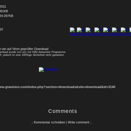
2011
081KB
34.097KB
 10
1
2
3
4
5
6
7
8
st ein auf Viren geprüfter Download.
nload wurde von uns mit Hilfe bekannter Programme
ft, jedoch ist eine 100%ige Sicherheit nicht garantiert.
www.gtavision.com/index.php?section=downloads&site=download&id=3140
Comments
.: Kommentar schreiben | Write comment :.