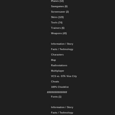
Planes (12)
Savegames (6)
Screensaver (2)
Skins (123)
Tools (74)
Trainers (6)
Weapons (43)
Information / Story
Facts / Technology
Characters
Map
Radiostations
Multiplayer
VCS vs. GTA Vice City
Cheats
100% Checklist
#############
Fonts (1)
Information / Story
Facts / Technology