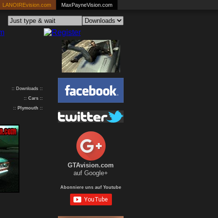
LANOIREvision.com
MaxPayneVision.com
:: Downloads ::
::
Cars
::
::
Plymouth
::
GTAvision.com
auf Google+
Abonniere uns auf Youtube