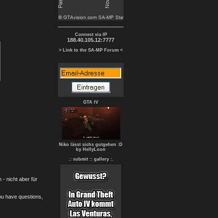
Connect via IP
188.40.105.12:7777
> Link to the SA-MP Forum <
GTA IV
Niko lässt sichs gutgehen :D
by HellyLoon
.: submit :
: gallery :.
- nicht aber für
you have questions,