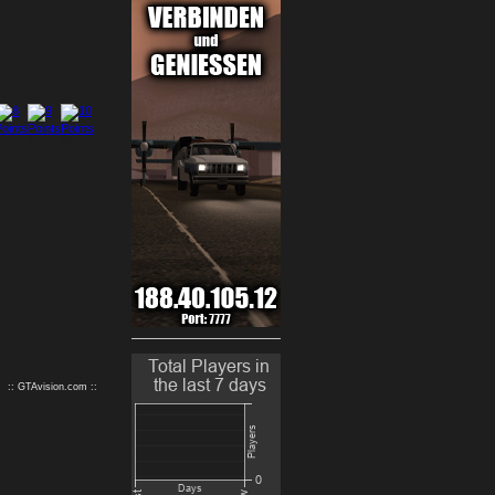
9
10
:: GTAvision.com ::