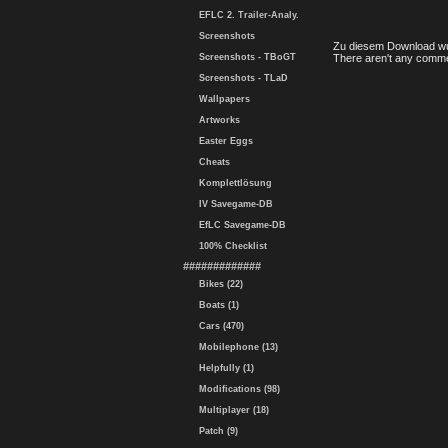
EFLC 2. Trailer-Analy.
Screenshots
Zu diesem Download wu
Screenshots - TBoGT
There aren't any comme
Screenshots - TLaD
Wallpapers
Artworks
Easter Eggs
Cheats
Komplettlösung
IV Savegame-DB
EfLC Savegame-DB
100% Checklist
#############
Bikes (22)
Boats (1)
Cars (470)
Mobilephone (13)
Helpfully (1)
Modifications (98)
Multiplayer (18)
Patch (9)