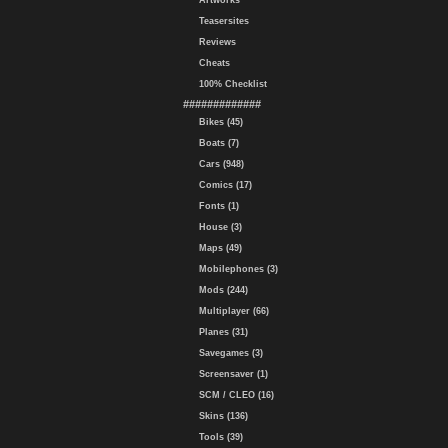
Artworks
Teasersites
Reviews
Cheats
100% Checklist
#############
Bikes (45)
Boats (7)
Cars (948)
Comics (17)
Fonts (1)
House (3)
Maps (49)
Mobilephones (3)
Mods (244)
Multiplayer (66)
Planes (31)
Savegames (3)
Screensaver (1)
SCM / CLEO (16)
Skins (136)
Tools (39)