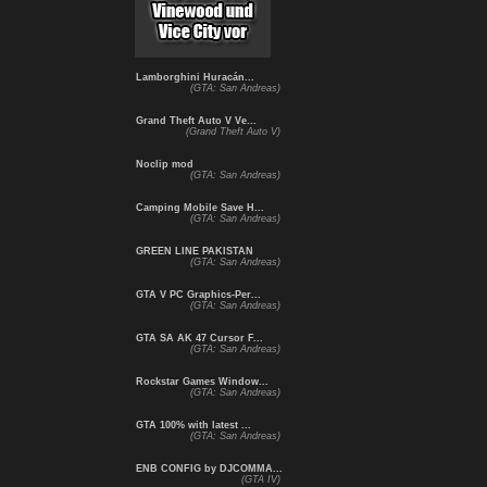
Lamborghini Huracán...
(GTA: San Andreas)
Grand Theft Auto V Ve...
(Grand Theft Auto V)
Noclip mod
(GTA: San Andreas)
Camping Mobile Save H...
(GTA: San Andreas)
GREEN LINE PAKISTAN
(GTA: San Andreas)
GTA V PC Graphics-Per...
(GTA: San Andreas)
GTA SA AK 47 Cursor F...
(GTA: San Andreas)
Rockstar Games Window...
(GTA: San Andreas)
GTA 100% with latest ...
(GTA: San Andreas)
ENB CONFIG by DJCOMMA...
(GTA IV)