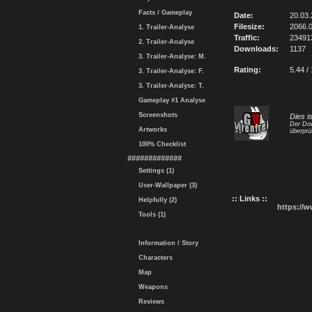
Facts / Gameplay
Date:
20.03.
Filesize:
2066.
1. Trailer-Analyse
Traffic:
23491
2. Trailer-Analyse
Downloads:
1137
3. Trailer-Analyse: M.
Rating:
5.44 /
3. Trailer-Analyse: F.
3. Trailer-Analyse: T.
Gameplay #1 Analyse
Screenshots
Dies i
Der Dow
Artworks
überprü
100% Checklist
#############
Settings (1)
User-Wallpaper (3)
:: Links ::
Helpfully (2)
https://
Tools (1)
Information / Story
Characters
Map
Weapons
Reviews