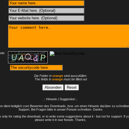
:
ode:
Die Felder in
orange
sind auszufüllen.
The fields in
orange
must be filled out
.: Hinweis | Suggestion :.
n dient lediglich zum Bewerten des Downloads, bzw. um einen Hinweis darüber zu schreiben 
Support. Bei Fragen bitte in
unser Forum
schreiben. Danke.
only for rating the download, or to write some suggestions about it - but not for support. If 
please write it in
our forum
. Thanks.