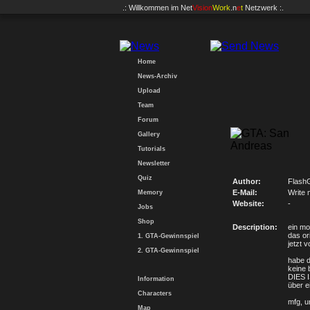
.: Willkommen im
Net
Vision
Work
.n
e
t
Netzwerk :.
Home
News-Archiv
Upload
Team
Forum
Gallery
Tutorials
Newsletter
Quiz
Author:
Flash
E-Mail:
Write 
Memory
Website:
-
Jobs
Shop
Description:
ein mo
das or
1. GTA-Gewinnspiel
jetzt v
2. GTA-Gewinnspiel
habe d
keine 
DIES 
Information
über e
Characters
mfg, 
Map