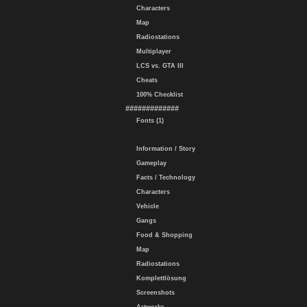
Characters
Map
Radiostations
Multiplayer
LCS vs. GTA III
Cheats
100% Checklist
#############
Fonts (1)
Information / Story
Gameplay
Facts / Technology
Characters
Vehicle
Gangs
Food & Shopping
Map
Radiostations
Komplettlösung
Screenshots