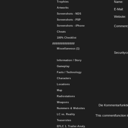
Name:
Trophies
Artworks
E-Mail:
Screenshots - NDS
Website:
Screenshots - PSP
Screenshots - iPhone
Comment
Cheats
100% Checklist
#############
Miscellaneous (1)
Securityc
Information / Story
Gameplay
Facts / Technology
Characters
Locations
Map
Radiostations
Weapons
Die Kommentarfunktio
Nummern & Websites
LC vs. Reality
This commentfunction is 
Teasersites
EFLC 1. Trailer-Analy.