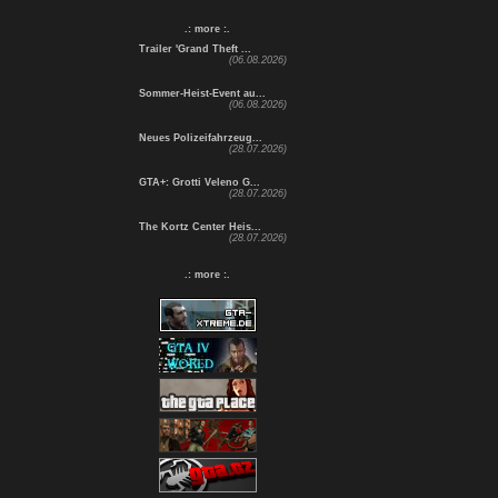
.: more :.
Trailer 'Grand Theft ...
(06.08.2026)
Sommer-Heist-Event au...
(06.08.2026)
Neues Polizeifahrzeug...
(28.07.2026)
GTA+: Grotti Veleno G...
(28.07.2026)
The Kortz Center Heis...
(28.07.2026)
.: more :.