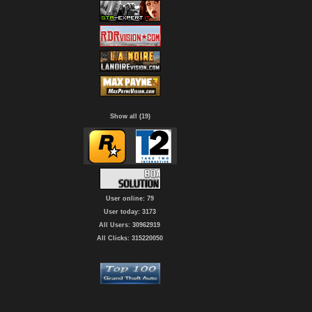
Show all (19)
User online: 79
User today: 3173
All Users: 30962919
All Clicks: 315220050