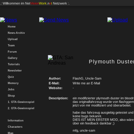
.: Willkommen im
Net
Vision
Work
.n
e
t
Netzwerk :.
Home
News-Archiv
Upload
Team
Forum
Gallery
Plymouth Duste
Tutorials
Newsletter
Quiz
Author:
FlashG, Uncle-Sam
E-Mail:
Write me an E-Mail
Memory
Website:
-
Jobs
Shop
Description:
ein modifizierter plymouth duster im bloodr
das originalfahrzeug wurde von flashggem
1. GTA-Gewinnspiel
jetzt von mir modifiziert und überarbeitet.
2. GTA-Gewinnspiel
habe das fahrzeug ausgiebig getestet und 
keine bugs bekannt.
DIES IST MEIN ERSTER MOD, also wäre 
Information
über ein feedback dankbar ;)
Characters
mfg, uncle-sam
Map