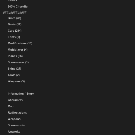
Cheats
100% Checklist
#############
Bikes (35)
Boats (12)
Cars (294)
Fonts (1)
Modifications (19)
Multiplayer (4)
Planes (25)
Screensaver (1)
Skins (27)
Tools (2)
Weapons (5)
Information / Story
Characters
Map
Radiostations
Weapons
Screenshots
Artworks