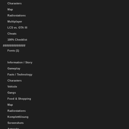
Characters
Map
Radiostations
Multiplayer
LCS vs. GTA III
Cheats
100% Checklist
#############
Fonts (1)
Information / Story
Gameplay
Facts / Technology
Characters
Vehicle
Gangs
Food & Shopping
Map
Radiostations
Komplettlösung
Screenshots