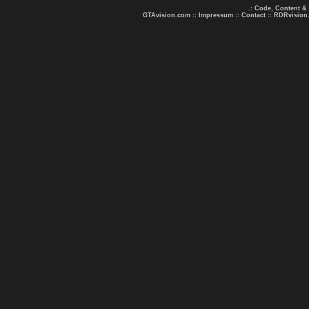
.: Code, Content &
GTAvision.com
::
Impressum
::
Contact
::
RDRvision