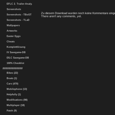
EFLC 2. Trailer-Analy.
Screenshots
Zu diesem Download wurden noch keine Kommentare einge
Screenshots - TBoGT
There aren't any comments, yet.
Screenshots - TLaD
Wallpapers
Artworks
Easter Eggs
Cheats
Komplettlösung
IV Savegame-DB
EfLC Savegame-DB
100% Checklist
#############
Bikes (22)
Boats (1)
Cars (470)
Mobilephone (13)
Helpfully (1)
Modifications (98)
Multiplayer (18)
Patch (9)