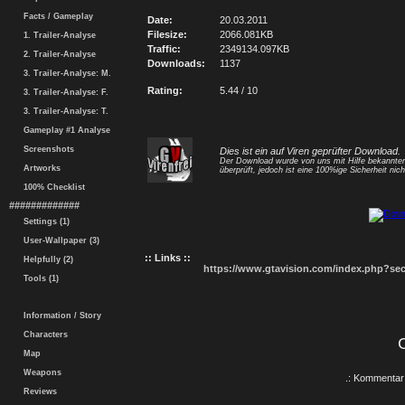
Facts / Gameplay
Date:
20.03.2011
Filesize:
2066.081KB
1. Trailer-Analyse
Traffic:
2349134.097KB
2. Trailer-Analyse
Downloads:
1137
3. Trailer-Analyse: M.
Rating:
5.44 / 10
3. Trailer-Analyse: F.
3. Trailer-Analyse: T.
Gameplay #1 Analyse
Screenshots
Dies ist ein auf Viren geprüfter Download.
Der Download wurde von uns mit Hilfe bekannt
Artworks
überprüft, jedoch ist eine 100%ige Sicherheit nicht
100% Checklist
#############
Settings (1)
User-Wallpaper (3)
:: Links ::
Helpfully (2)
https://www.gtavision.com/index.php?s
Tools (1)
Information / Story
Characters
Map
Weapons
.: Kommentar 
Reviews