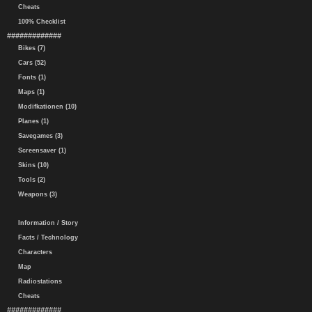
Cheats
100% Checklist
#############
Bikes (7)
Cars (52)
Fonts (1)
Maps (1)
Modifkationen (10)
Planes (1)
Savegames (3)
Screensaver (1)
Skins (10)
Tools (2)
Weapons (3)
Information / Story
Facts / Technology
Characters
Map
Radiostations
Cheats
#############