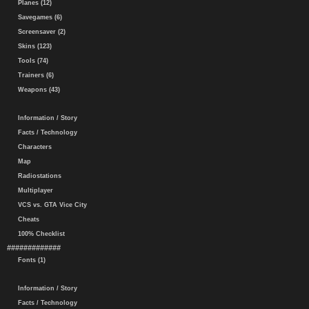
Planes (12)
Savegames (6)
Screensaver (2)
Skins (123)
Tools (74)
Trainers (6)
Weapons (43)
Information / Story
Facts / Technology
Characters
Map
Radiostations
Multiplayer
VCS vs. GTA Vice City
Cheats
100% Checklist
#############
Fonts (1)
Information / Story
Facts / Technology