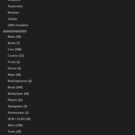
Artworks
Teasersites
Reviews
Cheats
100% Checklist
#############
Bikes (45)
Boats (7)
Cars (948)
Comics (17)
Fonts (1)
House (3)
Maps (49)
Mobilephones (3)
Mods (244)
Multiplayer (66)
Planes (31)
Savegames (3)
Screensaver (1)
SCM / CLEO (16)
Skins (136)
Tools (39)