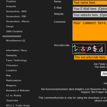
Name:
Trophies
Artworks
E-Mail:
Screenshots - NDS
Website:
Screenshots - PSP
Screenshots - iPhone
Comment:
Cheats
100% Checklist
#############
Miscellaneous (1)
Securitycode:
Information / Story
Gameplay
Facts / Technology
Die Felder 
Characters
The fields 
Locations
Map
Radiostations
.: H
Weapons
Die Kommentarfunktion dient lediglich zum Bewerten des 
Nummern & Websites
Support. Bei Fragen bi
LC vs. Reality
This commentfunction is only for rating the download, or to 
please writ
Teasersites
EFLC 1. Trailer-Analy.