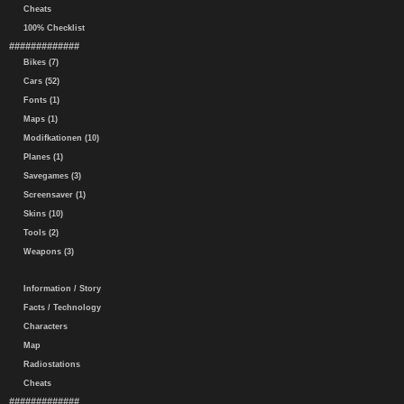
Cheats
100% Checklist
#############
Bikes (7)
Cars (52)
Fonts (1)
Maps (1)
Modifkationen (10)
Planes (1)
Savegames (3)
Screensaver (1)
Skins (10)
Tools (2)
Weapons (3)
Information / Story
Facts / Technology
Characters
Map
Radiostations
Cheats
#############