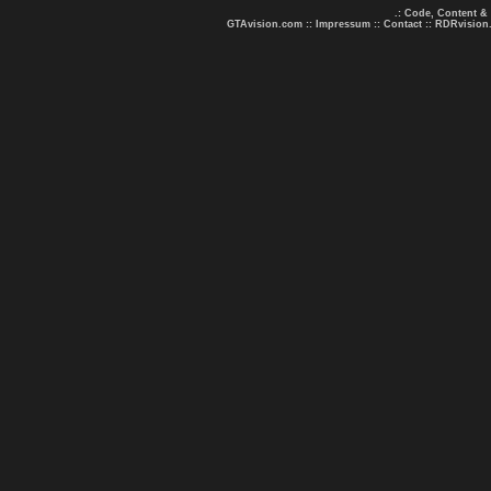
.: Code, Content &
GTAvision.com
::
Impressum
::
Contact
::
RDRvision