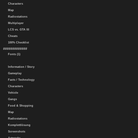
Characters
Map
Radiostations
Multiplayer
LCS vs. GTA III
Cheats
100% Checklist
#############
Fonts (1)
Information / Story
Gameplay
Facts / Technology
Characters
Vehicle
Gangs
Food & Shopping
Map
Radiostations
Komplettlösung
Screenshots