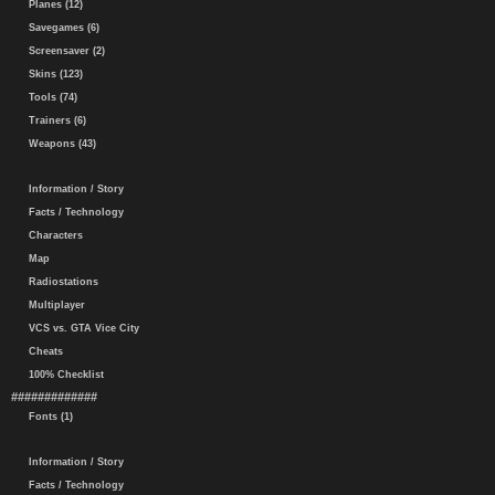
Planes (12)
Savegames (6)
Screensaver (2)
Skins (123)
Tools (74)
Trainers (6)
Weapons (43)
Information / Story
Facts / Technology
Characters
Map
Radiostations
Multiplayer
VCS vs. GTA Vice City
Cheats
100% Checklist
#############
Fonts (1)
Information / Story
Facts / Technology