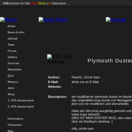
.: Willkommen im
Net
Vision
Work
.n
e
t
Netzwerk :.
Home
News-Archiv
Upload
Team
Forum
Gallery
Plymouth Duste
Tutorials
Newsletter
Quiz
Author:
FlashG, Uncle-Sam
E-Mail:
Write me an E-Mail
Memory
Website:
-
Jobs
Shop
Description:
ein modifizierter plymouth duster im bloodr
das originalfahrzeug wurde von flashggem
1. GTA-Gewinnspiel
jetzt von mir modifiziert und überarbeitet.
2. GTA-Gewinnspiel
habe das fahrzeug ausgiebig getestet und 
keine bugs bekannt.
DIES IST MEIN ERSTER MOD, also wäre 
Information
über ein feedback dankbar ;)
Characters
mfg, uncle-sam
Map