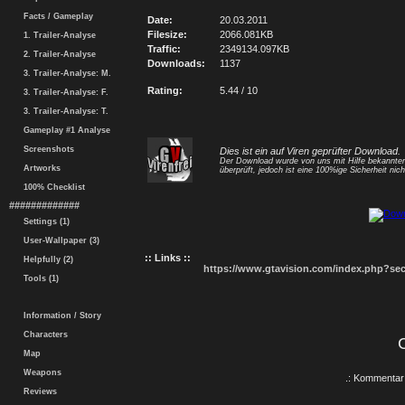
Facts / Gameplay
Date:
20.03.2011
Filesize:
2066.081KB
1. Trailer-Analyse
Traffic:
2349134.097KB
2. Trailer-Analyse
Downloads:
1137
3. Trailer-Analyse: M.
Rating:
5.44 / 10
3. Trailer-Analyse: F.
3. Trailer-Analyse: T.
Gameplay #1 Analyse
Screenshots
Dies ist ein auf Viren geprüfter Download.
Der Download wurde von uns mit Hilfe bekannt
Artworks
überprüft, jedoch ist eine 100%ige Sicherheit nicht
100% Checklist
#############
Settings (1)
User-Wallpaper (3)
:: Links ::
Helpfully (2)
https://www.gtavision.com/index.php?s
Tools (1)
Information / Story
Characters
Map
Weapons
.: Kommentar 
Reviews