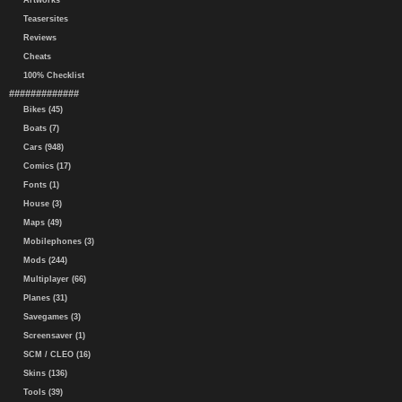
Artworks
Teasersites
Reviews
Cheats
100% Checklist
#############
Bikes (45)
Boats (7)
Cars (948)
Comics (17)
Fonts (1)
House (3)
Maps (49)
Mobilephones (3)
Mods (244)
Multiplayer (66)
Planes (31)
Savegames (3)
Screensaver (1)
SCM / CLEO (16)
Skins (136)
Tools (39)