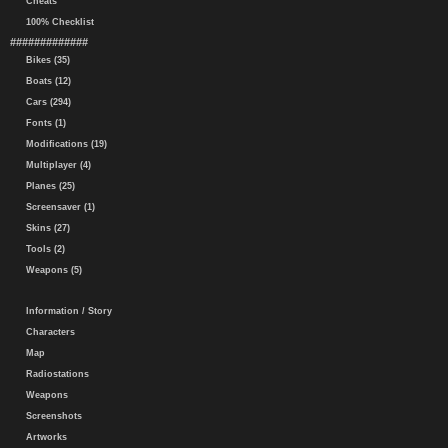
Cheats
100% Checklist
#############
Bikes (35)
Boats (12)
Cars (294)
Fonts (1)
Modifications (19)
Multiplayer (4)
Planes (25)
Screensaver (1)
Skins (27)
Tools (2)
Weapons (5)
Information / Story
Characters
Map
Radiostations
Weapons
Screenshots
Artworks