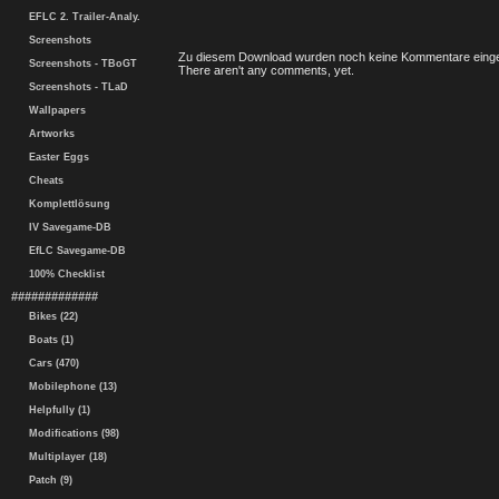
EFLC 2. Trailer-Analy.
Screenshots
Zu diesem Download wurden noch keine Kommentare einge
Screenshots - TBoGT
There aren't any comments, yet.
Screenshots - TLaD
Wallpapers
Artworks
Easter Eggs
Cheats
Komplettlösung
IV Savegame-DB
EfLC Savegame-DB
100% Checklist
#############
Bikes (22)
Boats (1)
Cars (470)
Mobilephone (13)
Helpfully (1)
Modifications (98)
Multiplayer (18)
Patch (9)