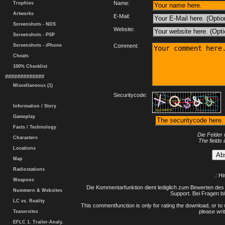
Name:
Trophies
Artworks
E-Mail:
Screenshots - NDS
Website:
Screenshots - PSP
Screenshots - iPhone
Comment:
Cheats
100% Checklist
#############
Miscellaneous (1)
Securitycode:
Information / Story
Gameplay
Facts / Technology
Die Felder 
Characters
The fields 
Locations
Map
Radiostations
.: H
Weapons
Die Kommentarfunktion dient lediglich zum Bewerten des 
Nummern & Websites
Support. Bei Fragen bi
LC vs. Reality
This commentfunction is only for rating the download, or to 
please writ
Teasersites
EFLC 1. Trailer-Analy.