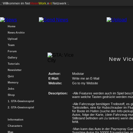
.: Willkommen im
Net
Vision
Work
.n
e
t
Netzwerk :.
Home
News-Archiv
Upload
Team
Forum
Gallery
New Vic
Tutorials
Newsletter
Author:
Modstar
Quiz
E-Mail:
Write me an E-Mail
Memory
Website:
Go to my Website
Jobs
Description:
-Alle Features werden auch im Spiel besch
Shop
wann welche Tasten gedrückt werden mü
1. GTA-Gewinnspiel
-Alle Fahrzeuge benötigen Treibstoff, es gi
Tankstellen, eine für Hubschrauber im Flu
2. GTA-Gewinnspiel
für Boote im Hafen (suche den Info-pickup
Autos, folge der Karte, (dein Fahrzeug mu
Stillstand befinden um zu tanken) wenn di
Information
fehlt.
Characters
-Man kann das Auto in der Paynspray Ga
Map
Sunshine Autos für 50000 $ kugelsicher 