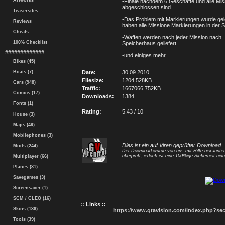
Artworks
-Finale nachdem 6 Geschäfte und alle Mis
abgeschlossen sind
Teasersites
-Das Problem mit Markierungen wurde gelös
Reviews
haben alle Missione Markierungen in der S
Cheats
-Waffen werden nach jeder Mission nach
100% Checklist
Speicherhaus geliefert
#############
-und einiges mehr
Bikes (45)
Boats (7)
Date:
30.09.2010
Filesize:
1204.528KB
Cars (948)
Traffic:
1667066.752KB
Comics (17)
Downloads:
1384
Fonts (1)
Rating:
5.43 / 10
House (3)
Maps (49)
Mobilephones (3)
Dies ist ein auf Viren geprüfter Download.
Mods (244)
Der Download wurde von uns mit Hilfe bekannt
überprüft, jedoch ist eine 100%ige Sicherheit nicht
Multiplayer (66)
Planes (31)
Savegames (3)
Screensaver (1)
SCM / CLEO (16)
:: Links ::
Skins (136)
https://www.gtavision.com/index.php?s
Tools (39)