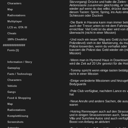
Sitzvorgang) Drücke und halte die Zielen-
Characters
Aktionstaste zusammen gleichzeitig, er ste
wieder auf wenn du das willst, drücke dan
Map
diesen Tasten: Sprint, Spring, ins Auto ein
Schiessen oder Ducken
Radiostations
Multiplayer
-Die Bank in Havana kann man immer bet
auch der Tresor unten ist mit dem Fahrstu
LCS vs. GTA III
erreichbar. Viel Geld ist da aber wird von 
überwacht (nicht in einer Mission)
Cheats
-Und noch ein neuer Weg ans Geld zu k
100% Checklist
Polizeilevel) steh in der Markierung, du mu
#############
Polizei loswerden, wenn du verhaftet oder 
kassiert die Polizei das Geld wieder ein (ni
Fonts (1)
Mission)
-Wenn man in Hymond Haus in Downtown 
Information / Story
wird die Zeit auf 20 Uhr gesetzt für die Ho
Gameplay
-Tommy spricht wenn einige tasten betätig
nicht in einer Mission
Facts / Technology
Characters
-Einige veränderte Missionen und hinzuge
Bodyguards
Vehicle
-Pole Club verfügbar, nachdem Lance es v
Gangs
hat
Food & Shopping
-Neue Anrufe und andere Sachen, die aus
Map
waren
Radiostations
-Hotring Rennwagen auch auf den Strass
und in einigen Strassenrennen auch, Seas
Komplettlösung
Villa und Sunshine Autos sind auch verfüg
Boost von Anfang an aktiviert
Screenshots