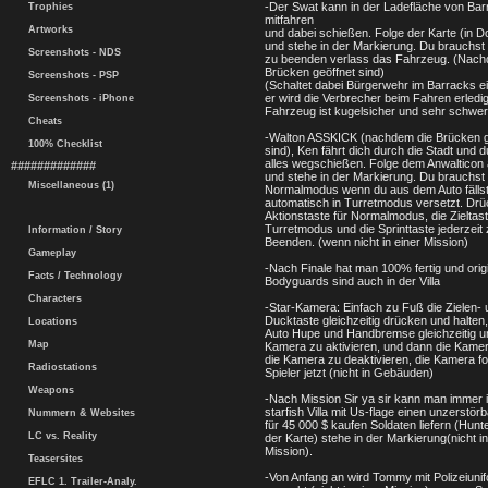
-Der Swat kann in der Ladefläche von Ba
Trophies
mitfahren
Artworks
und dabei schießen. Folge der Karte (in 
und stehe in der Markierung. Du brauchst
Screenshots - NDS
zu beenden verlass das Fahrzeug. (Nach
Brücken geöffnet sind)
Screenshots - PSP
(Schaltet dabei Bürgerwehr im Barracks ei
er wird die Verbrecher beim Fahren erledi
Screenshots - iPhone
Fahrzeug ist kugelsicher und sehr schwer
Cheats
-Walton ASSKICK (nachdem die Brücken g
100% Checklist
sind), Ken fährt dich durch die Stadt und 
alles wegschießen. Folge dem Anwalticon 
#############
und stehe in der Markierung. Du brauchst 
Miscellaneous (1)
Normalmodus wenn du aus dem Auto fällst,
automatisch in Turretmodus versetzt. Drü
Aktionstaste für Normalmodus, die Zieltast
Turretmodus und die Sprinttaste jederzeit
Information / Story
Beenden. (wenn nicht in einer Mission)
Gameplay
-Nach Finale hat man 100% fertig und orig
Facts / Technology
Bodyguards sind auch in der Villa
Characters
-Star-Kamera: Einfach zu Fuß die Zielen- 
Ducktaste gleichzeitig drücken und halten,
Locations
Auto Hupe und Handbremse gleichzeitig u
Map
Kamera zu aktivieren, und dann die Kame
die Kamera zu deaktivieren, die Kamera fo
Radiostations
Spieler jetzt (nicht in Gebäuden)
Weapons
-Nach Mission Sir ya sir kann man immer i
starfish Villa mit Us-flage einen unzerstör
Nummern & Websites
für 45 000 $ kaufen Soldaten liefern (Hunte
LC vs. Reality
der Karte) stehe in der Markierung(nicht in
Mission).
Teasersites
-Von Anfang an wird Tommy mit Polizeiunif
EFLC 1. Trailer-Analy.