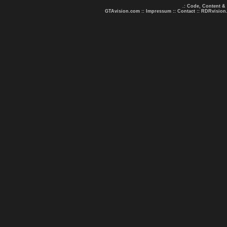
.: Code, Content &
GTAvision.com
::
Impressum
::
Contact
::
RDRvision