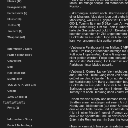
Planes (12)
Malibu bei Village people und Mercedes ist
Position,
Savegames (6)
-Bikerbang in Starfish nach Bikermission (
Screensaver (2)
einer Mission), folge dem Icon und stehe i
Skins (123)
Markierung, wo ANGEL geparkt ist. Du br
000 $. Tommy fährt mit 5 Bikern zur Armys
Tools (74)
einen kleinen Krieg. Um die Fahrt zu über
halte die Gastaste gedrückt. Um Bikerban
Trainers (6)
beenden (nachdem im Ziel angekommen) b
Ducktaste zu Fuß oder Hupe im Auto. de
Weapons (43)
kann von anderen nicht getötet werden.
-Vipbang in Penthouse hinter Malibu, 5 VI
Information / Story
Finale. Um Bang zu beenden betätige die 
Fuß oder Hupe im Auto. Deine Gang kann
Facts / Technology
nicht getötet werden. Folge dem Icon auf d
Characters
stehe in der Markierung. Ein Coach ist au
Parkhaus hinter Malibu geparkt.
Map
-Vipbang 2, Cortez, Lance (sieht nicht be
Radiostations
aus) und Ken. Deine Gang kann von ander
getötet werden. Folge dem Icon auf der Kar
Multiplayer
der Markierung. Um Bang zu beenden betä
VCS vs. GTA Vice City
Ducktaste zu Fuß oder Hupe im Auto. Dr
Springtaste wenn Lance nicht in deiner Nä
Cheats
Tommy ruft nach Deckung dann kommt er
100% Checklist
- Nach Mission supply and demand kann 
Straßenrennen einsteigen mit einem Anruf
#############
Handy aus, bleib stehen (auf einer Strass
Fonts (1)
drücke und halte Zielen- und Sprinttaste
(nicht in einer Mission), um ein Rennen zu
drücke die Sprinttaste und um abzubrech
Enter. (alle Rennen auch in Sunshine Auto
Information / Story
Facts / Technology
-Tommy kann sich hinsetzen (realistische