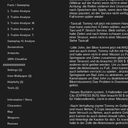
(Wildcar auf der Karte) wenn nicht in einer
Facts / Gameplay
Achtung: die Reifen verlieren ihre Unzerst
nach Speichern des Spiels, wenn dem Me
1. Trailer-Analyse
etwas passiert, ist der Service nicht verfü
Fall komm später wieder
2. Trailer-Analyse
3. Trailer-Analyse: M.
-Taxicall: Tommy ruft jetzt mit seinem Hand
man kann zwischen 4 Zielen wählen, auc
3. Trailer-Analyse: F.
Taxi und P. Stretch Service. Bleib stehen,
halte Zielen und nach hinten schauen zu
3. Trailer-Analyse: T.
einer Strasse, wenn nicht in einer Mission)
Siehe Taxicall
Gameplay #1 Analyse
Screenshots
-Little John, der Biker kommt jetzt mit A
und wo auch immer, Tommy ruft ihn mit H
Artworks
und halte wenn nicht in einer Mission zu F
Springtaste und Zielen zusammen gleichzei
100% Checklist
einer Strasse) und du brauchst 20 000 $.
anderen nicht getötet werden. Um zu bee
#############
dann die Aktionstaste zu Fuß. Jetzt kanns
Settings (1)
auch befehlen verrückt zu spielen , drücke
Springtaste um Bad John zu aktivieren, u
User-Wallpaper (3)
Kamerataste um Bad John zu deaktivieren
Bikermissionen) Das Problem in Downtow
Helpfully (2)
gelöst.
Tools (1)
-Neues Busfahrt-system, 3 Haltstellen ver
City (EXPRESS BUS) Man braucht 50 $ si
für Haltestelleninfo, (nicht in einer Mission)
Information / Story
-Nach Verhaftung startet Tommy im Gefän
Characters
und muss fliehen, 3 Cops bewachen und 
Map
beim Versuch zu fliehen, auch andere Gef
jetzt kannst du auch deinen Anwalt rufen,
Weapons
und hinterlegt die Kaution für dich. Es kost
halte in der Zelle die Aktionstaste gedrückt
Reviews