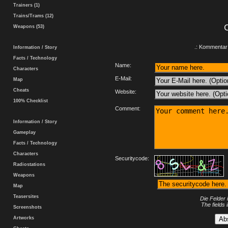
Trainers (1)
Trains/Trams (12)
Weapons (53)
.: Kommentar 
Information / Story
Facts / Technology
Name:
Characters
E-Mail:
Map
Cheats
Website:
100% Checklist
Comment:
Information / Story
Gameplay
Facts / Technology
Characters
Securitycode:
Radiostations
Weapons
Map
Teasersites
Die Felder 
The fields 
Screenshots
Artworks