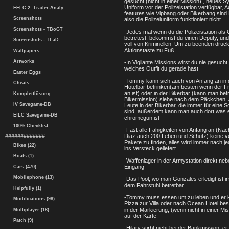
gesucht (nicht in einer Mission) , neues S
Uniform vor der Polizeistation verfügbar, A
EFLC 2. Trailer-Analy.
features wie Vipbang oder Bikerbang sind 
Screenshots
also die Polizeiuniform funktioniert nicht
Screenshots - TBoGT
-Jedes mal wenn du die Polizeistation als
betretest, bekommst du einen Deputy, und 
Screenshots - TLaD
voll von Kriminellen. Um zu beenden drück
Aktionstaste zu Fuß.
Wallpapers
Artworks
-In Vigilante Missions wirst du nie gesucht,
welches Outfit du gerade hast
Easter Eggs
-Tommy kann sich auch von Anfang an in
Cheats
Hotelbar betrinken(am besten wenn der Fr
an ist) oder in der Bikerbar (kann man be
Komplettlösung
Bikermission) siehe nach dem Päckchen .
IV Savegame-DB
Leute in der Bikerbar, die immer für eine S
sind, außerdem kann man auch dort was 
EfLC Savegame-DB
chromegun ist
100% Checklist
-Fast alle Fähigkeiten von Anfang an (Nac
#############
Diaz auch 200 Leben und Schutz) keine v
Pakete zu finden, alles wird immer nach j
Bikes (22)
ins Versteck geliefert
Boats (1)
-Waffenlager in der Armystation direkt ne
Eingang
Cars (470)
Mobilephone (13)
-Das Pool, wo man Gonzales erledigt ist i
dem Fahrstuhl betretbar
Helpfully (1)
-Tommy muss essen um zu leben und er 
Modifications (98)
Pizza zur Villa oder nach Ocean Hotel best
in der Markierung, (wenn nicht in einer Mi
Multiplayer (18)
auf der Karte
Patch (9)
-Hilary stirbt nicht bei der Bankmission, er