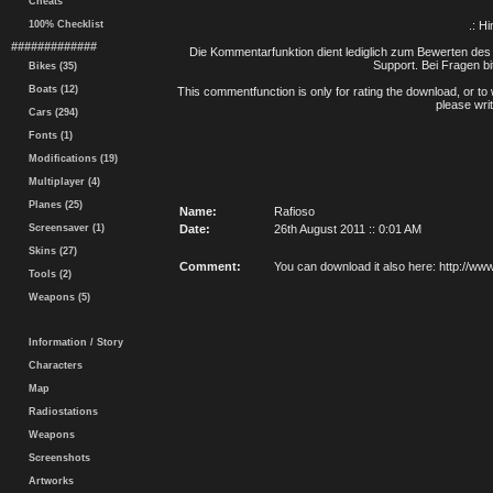
Cheats
100% Checklist
.: H
#############
Die Kommentarfunktion dient lediglich zum Bewerten des 
Support. Bei Fragen bi
Bikes (35)
Boats (12)
This commentfunction is only for rating the download, or to 
please writ
Cars (294)
Fonts (1)
Modifications (19)
Multiplayer (4)
Planes (25)
Name:
Rafioso
Screensaver (1)
Date:
26th August 2011 :: 0:01 AM
Skins (27)
Comment:
You can download it also here: http://
Tools (2)
Weapons (5)
Information / Story
Characters
Map
Radiostations
Weapons
Screenshots
Artworks