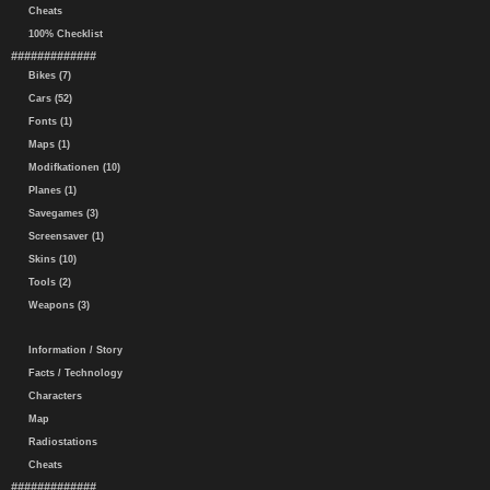
Cheats
100% Checklist
#############
Bikes (7)
Cars (52)
Fonts (1)
Maps (1)
Modifkationen (10)
Planes (1)
Savegames (3)
Screensaver (1)
Skins (10)
Tools (2)
Weapons (3)
Information / Story
Facts / Technology
Characters
Map
Radiostations
Cheats
#############