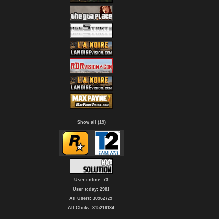
Show all (19)
User online: 73
User today: 2981
All Users: 30962725
All Clicks: 315219134