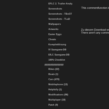
EFLC 2. Trailer-Analy.
This commentfunction is 
Screenshots
Screenshots - TBoGT
Screenshots - TLaD
Wallpapers
Artworks
Zu diesem Download wu
There aren't any comme
Easter Eggs
Cheats
Komplettlösung
IV Savegame-DB
EfLC Savegame-DB
100% Checklist
#############
Bikes (22)
Boats (1)
Cars (470)
Mobilephone (13)
Helpfully (1)
Modifications (98)
Multiplayer (18)
Patch (9)