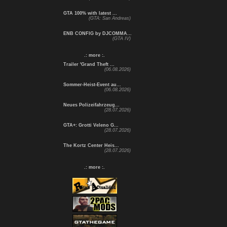
GTA 100% with latest ...
(GTA: San Andreas)
ENB CONFIG by DJCOMMA...
(GTA IV)
.: more :.
Trailer 'Grand Theft ...
(06.08.2026)
Sommer-Heist-Event au...
(06.08.2026)
Neues Polizeifahrzeug...
(28.07.2026)
GTA+: Grotti Veleno G...
(28.07.2026)
The Kortz Center Heis...
(28.07.2026)
.: more :.