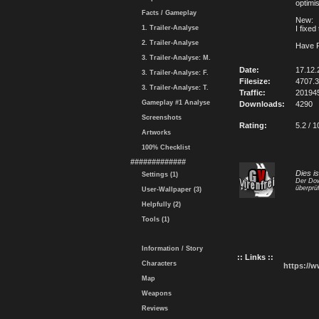
optimi
Facts / Gameplay
New:
1. Trailer-Analyse
I fixe
2. Trailer-Analyse
Have 
3. Trailer-Analyse: M.
Date:
17.12.
3. Trailer-Analyse: F.
Filesize:
4707.
3. Trailer-Analyse: T.
Traffic:
20194
Gameplay #1 Analyse
Downloads:
4290
Screenshots
Rating:
5.2 / 1
Artworks
100% Checklist
#############
Dies i
Settings (1)
Der Dow
überprüf
User-Wallpaper (3)
Helpfully (2)
Tools (1)
Information / Story
:: Links ::
Characters
https://
Map
Weapons
Reviews