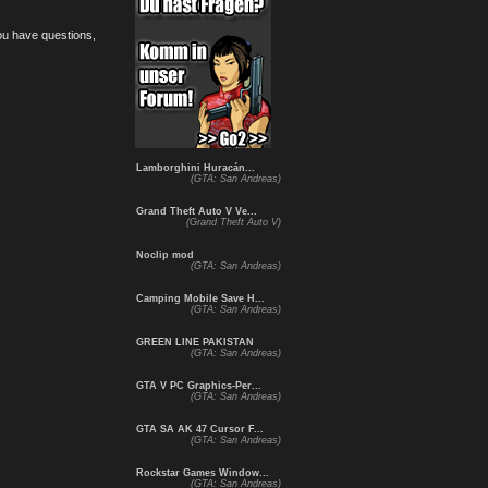
you have questions,
Lamborghini Huracán...
(GTA: San Andreas)
Grand Theft Auto V Ve...
(Grand Theft Auto V)
Noclip mod
(GTA: San Andreas)
Camping Mobile Save H...
(GTA: San Andreas)
GREEN LINE PAKISTAN
(GTA: San Andreas)
GTA V PC Graphics-Per...
(GTA: San Andreas)
GTA SA AK 47 Cursor F...
(GTA: San Andreas)
Rockstar Games Window...
(GTA: San Andreas)