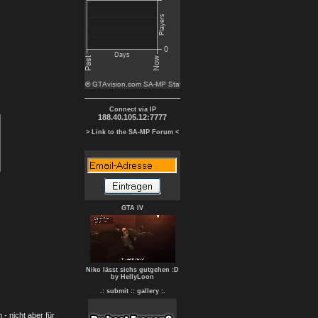
Connect via IP
188.40.105.12:7777
> Link to the SA-MP Forum <
GTA IV
Niko lässt sichs gutgehen :D
by HellyLoon
.: submit :
: gallery :.
- nicht aber für