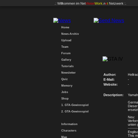
.: Willkommen im
Net
Vision
Work
.n
e
t
Netzwerk :.
Home
News-Archiv
Upload
Team
Forum
Gallery
Tutorials
Newsletter
Author:
Hellra
Quiz
E-Mail:
-
Website:
-
Memory
Jobs
Description:
Yamah
Shop
Germa
1. GTA-Gewinnspiel
Dieser
ersetzt
2. GTA-Gewinnspiel
Neu:
Verfor
Information
unten 
--------
Characters
Englis
This m
Map