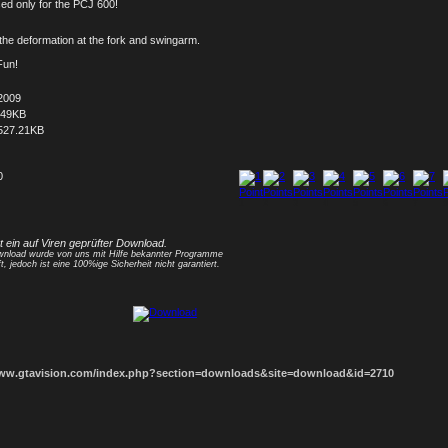
sed only for the PCJ 600!
d the deformation at the fork and swingarm.
Fun!
2009
349KB
527.21KB
0
1
2
3
4
5
6
7
8
st ein auf Viren geprüfter Download.
nload wurde von uns mit Hilfe bekannter Programme
t, jedoch ist eine 100%ige Sicherheit nicht garantiert.
www.gtavision.com/index.php?section=downloads&site=download&id=2710