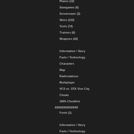
Planes (12)
Savegames (6)
Screensaver (2)
Skins (123)
Tools (74)
Trainers (6)
Weapons (43)
Information / Story
Facts / Technology
Characters
Map
Radiostations
Multiplayer
VCS vs. GTA Vice City
Cheats
100% Checklist
#############
Fonts (1)
Information / Story
Facts / Technology