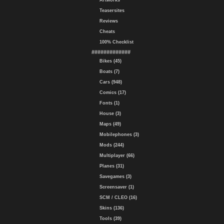
Artworks
Teasersites
Reviews
Cheats
100% Checklist
#############
Bikes (45)
Boats (7)
Cars (948)
Comics (17)
Fonts (1)
House (3)
Maps (49)
Mobilephones (3)
Mods (244)
Multiplayer (66)
Planes (31)
Savegames (3)
Screensaver (1)
SCM / CLEO (16)
Skins (136)
Tools (39)