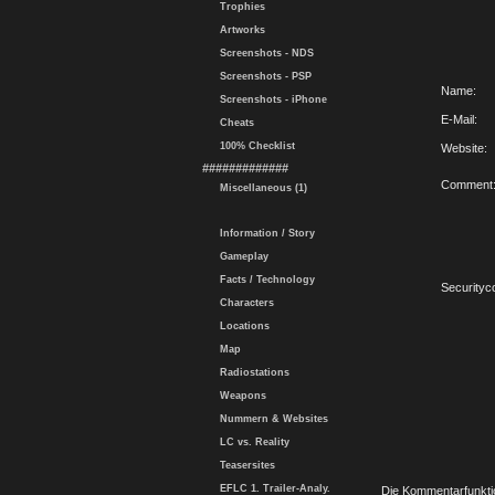
Trophies
Artworks
Screenshots - NDS
Screenshots - PSP
Name:
Screenshots - iPhone
E-Mail:
Cheats
100% Checklist
Website:
#############
Comment
Miscellaneous (1)
Information / Story
Gameplay
Facts / Technology
Securityc
Characters
Locations
Map
Radiostations
Weapons
Nummern & Websites
LC vs. Reality
Teasersites
EFLC 1. Trailer-Analy.
Die Kommentarfunktio