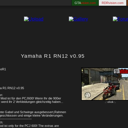
GTA
vision.com
RDRvision.com
Yamaha R1 RN12 v0.95
ceR1
a R1 RN12 v0.95
n:
 Mod ist für den PCJ600! Wenn Ihr die 900er
 werd ihr 2 Verkleidungen gleichzeitig haben...
.: click :.
mte Gabel und Schwinge ausgebessert,Rahmen
geschlossen und einige kleine Veränderungen.
----------------------------
ch:
od ist only for the PCJ 600! The extras are