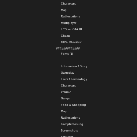
Characters
Map
Radiostations
Multiplayer
LCS vs. GTA III
Cheats
100% Checklist
#############
Fonts (1)
Information / Story
Gameplay
Facts / Technology
Characters
Vehicle
Gangs
Food & Shopping
Map
Radiostations
Komplettlösung
Screenshots