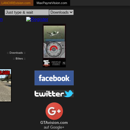
LANOIREvision.com
MaxPayneVision.com
:: Downloads ::
::
Bikes
::
GTAvision.com
auf Google+