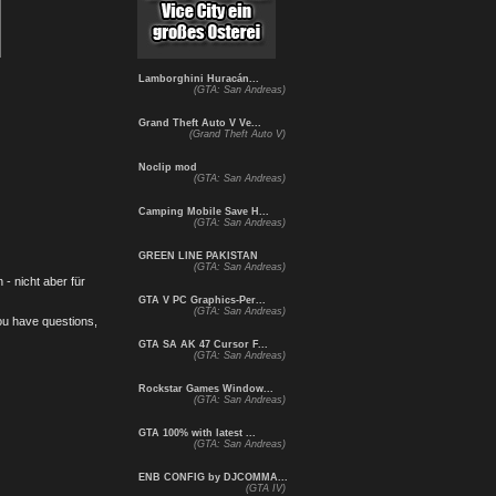
Lamborghini Huracán...
(GTA: San Andreas)
Grand Theft Auto V Ve...
(Grand Theft Auto V)
Noclip mod
(GTA: San Andreas)
Camping Mobile Save H...
(GTA: San Andreas)
GREEN LINE PAKISTAN
(GTA: San Andreas)
- nicht aber für
GTA V PC Graphics-Per...
(GTA: San Andreas)
you have questions,
GTA SA AK 47 Cursor F...
(GTA: San Andreas)
Rockstar Games Window...
(GTA: San Andreas)
GTA 100% with latest ...
(GTA: San Andreas)
ENB CONFIG by DJCOMMA...
(GTA IV)