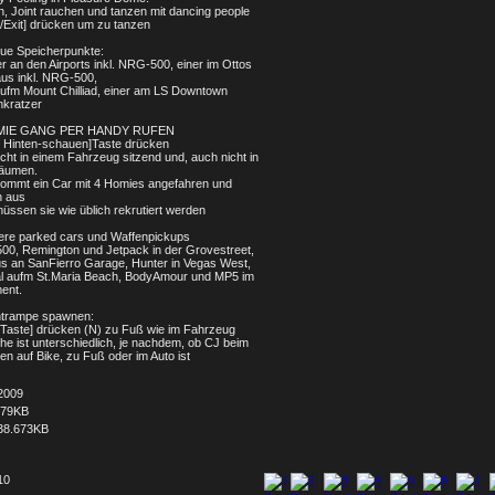
en, Joint rauchen und tanzen mit dancing people
r/Exit] drücken um zu tanzen
eue Speicherpunkte:
er an den Airports inkl. NRG-500, einer im Ottos
us inkl. NRG-500,
aufm Mount Chilliad, einer am LS Downtown
kratzer
MIE GANG PER HANDY RUFEN
 Hinten-schauen]Taste drücken
icht in einem Fahrzeug sitzend und, auch nicht in
räumen.
ommt ein Car mit 4 Homies angefahren und
n aus
üssen sie wie üblich rekrutiert werden
tere parked cars und Waffenpickups
0, Remington und Jetpack in der Grovestreet,
us an SanFierro Garage, Hunter in Vegas West,
 aufm St.Maria Beach, BodyAmour und MP5 im
ent.
ntrampe spawnen:
-Taste] drücken (N) zu Fuß wie im Fahrzeug
he ist unterschiedlich, je nachdem, ob CJ beim
n auf Bike, zu Fuß oder im Auto ist
2009
679KB
38.673KB
10