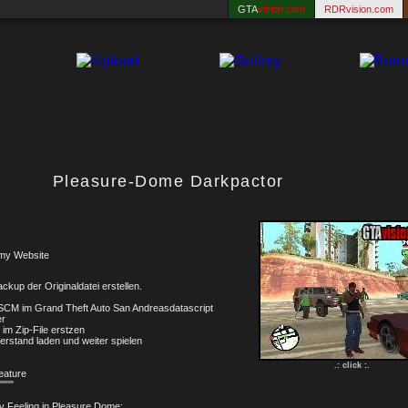
GTA
vision.com
RDRvision.com
Pleasure-Dome Darkpactor
my Website
ackup der Originaldatei erstellen.
CM im Grand Theft Auto San Andreasdatascript
er
 im Zip-File erstzen
erstand laden und weiter spielen
.: click :.
eature
""""
ty Feeling in Pleasure Dome: