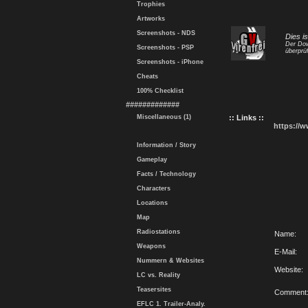
Trophies
Artworks
Screenshots - NDS
Dies i
Der Dow
Screenshots - PSP
überprüf
Screenshots - iPhone
Cheats
100% Checklist
#############
Miscellaneous (1)
:: Links ::
https://
Information / Story
Gameplay
Facts / Technology
Characters
Locations
Map
Radiostations
Name:
Weapons
E-Mail:
Nummern & Websites
Website:
LC vs. Reality
Teasersites
Comment
EFLC 1. Trailer-Analy.