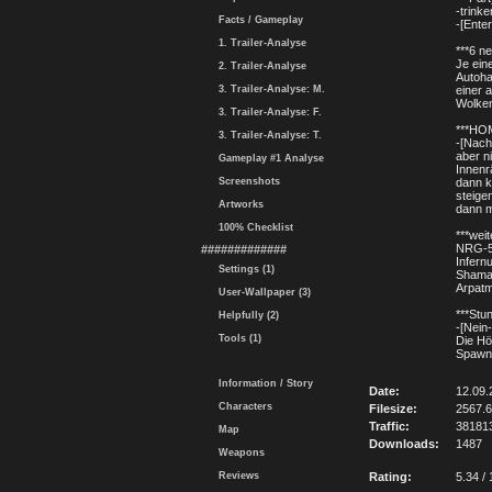
-trink
Facts / Gameplay
-[Ente
1. Trailer-Analyse
***6 n
Je ein
2. Trailer-Analyse
Autoha
3. Trailer-Analyse: M.
einer 
Wolken
3. Trailer-Analyse: F.
***HO
3. Trailer-Analyse: T.
-[Nach
aber n
Gameplay #1 Analyse
Innen
Screenshots
dann k
steige
Artworks
dann m
100% Checklist
***wei
NRG-50
#############
Infern
Settings (1)
Shamal
Arpatm
User-Wallpaper (3)
***Stu
Helpfully (2)
-[Nein
Tools (1)
Die Hö
Spawne
Information / Story
Date:
12.09.
Characters
Filesize:
2567.
Traffic:
38181
Map
Downloads:
1487
Weapons
Reviews
Rating:
5.34 / 