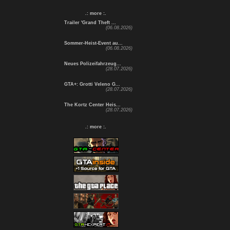
.: more :.
Trailer 'Grand Theft ...
(06.08.2026)
Sommer-Heist-Event au...
(06.08.2026)
Neues Polizeifahrzeug...
(28.07.2026)
GTA+: Grotti Veleno G...
(28.07.2026)
The Kortz Center Heis...
(28.07.2026)
.: more :.