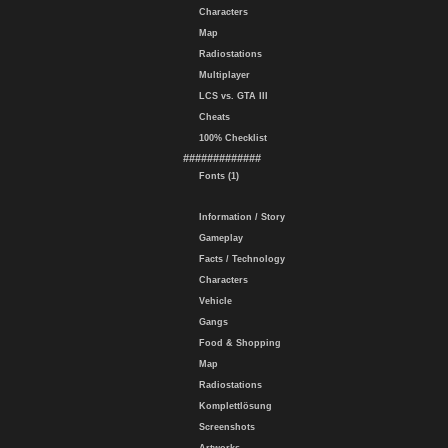
Characters
Map
Radiostations
Multiplayer
LCS vs. GTA III
Cheats
100% Checklist
#############
Fonts (1)
Information / Story
Gameplay
Facts / Technology
Characters
Vehicle
Gangs
Food & Shopping
Map
Radiostations
Komplettlösung
Screenshots