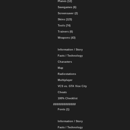
Planes (12)
Savegames (6)
Screensaver (2)
Skins (123)
Tools (74)
Trainers (6)
Weapons (43)
Information / Story
Facts / Technology
Characters
Map
Radiostations
Multiplayer
VCS vs. GTA Vice City
Cheats
100% Checklist
#############
Fonts (1)
Information / Story
Facts / Technology