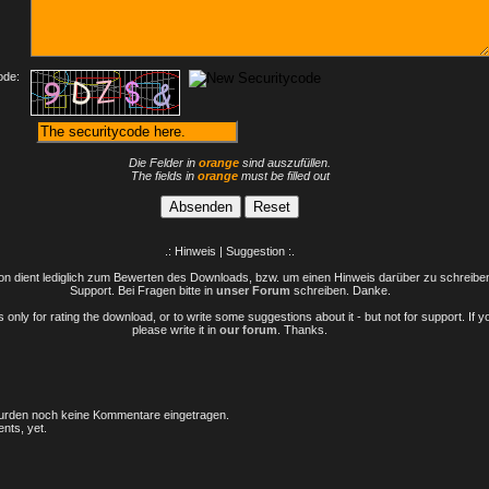
ode:
Die Felder in
orange
sind auszufüllen.
The fields in
orange
must be filled out
.: Hinweis | Suggestion :.
n dient lediglich zum Bewerten des Downloads, bzw. um einen Hinweis darüber zu schreiben 
Support. Bei Fragen bitte in
unser Forum
schreiben. Danke.
only for rating the download, or to write some suggestions about it - but not for support. If 
please write it in
our forum
. Thanks.
rden noch keine Kommentare eingetragen.
nts, yet.