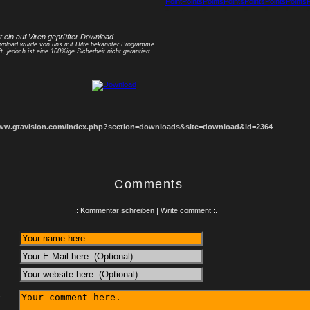
1
2
3
4
5
6
7
8
st ein auf Viren geprüfter Download.
nload wurde von uns mit Hilfe bekannter Programme
t, jedoch ist eine 100%ige Sicherheit nicht garantiert.
www.gtavision.com/index.php?section=downloads&site=download&id=2364
Comments
.: Kommentar schreiben | Write comment :.
: