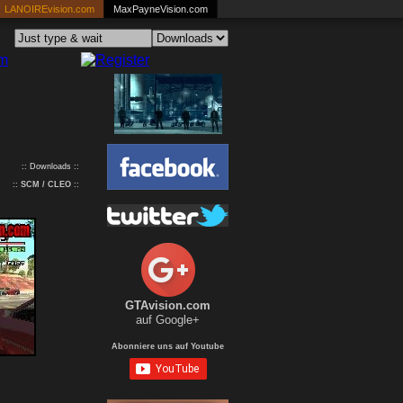
LANOIREvision.com
MaxPayneVision.com
:: Downloads ::
::
SCM / CLEO
::
GTAvision.com
auf Google+
Abonniere uns auf Youtube