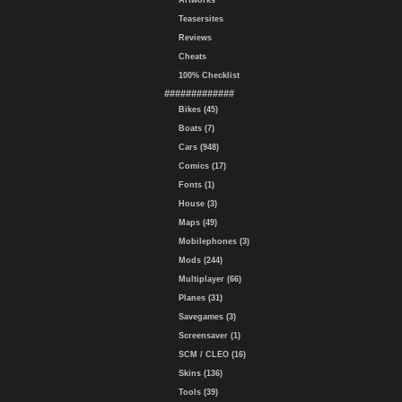
Artworks
Teasersites
Reviews
Cheats
100% Checklist
#############
Bikes (45)
Boats (7)
Cars (948)
Comics (17)
Fonts (1)
House (3)
Maps (49)
Mobilephones (3)
Mods (244)
Multiplayer (66)
Planes (31)
Savegames (3)
Screensaver (1)
SCM / CLEO (16)
Skins (136)
Tools (39)