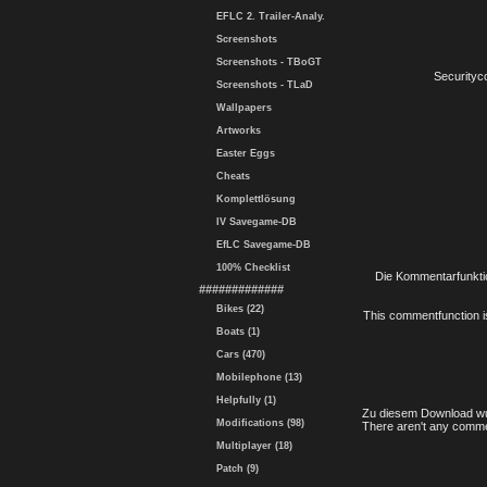
EFLC 2. Trailer-Analy.
Screenshots
Screenshots - TBoGT
Securityc
Screenshots - TLaD
Wallpapers
Artworks
Easter Eggs
Cheats
Komplettlösung
IV Savegame-DB
EfLC Savegame-DB
100% Checklist
Die Kommentarfunktio
#############
Bikes (22)
This commentfunction is 
Boats (1)
Cars (470)
Mobilephone (13)
Helpfully (1)
Zu diesem Download wu
Modifications (98)
There aren't any comme
Multiplayer (18)
Patch (9)