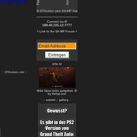
9
10
Connect via IP
188.40.105.12:7777
> Link to the SA-MP Forum <
GTA IV
:: GTAvision.com ::
Niko lässt sichs gutgehen :D
by HellyLoon
.: submit :
: gallery :.