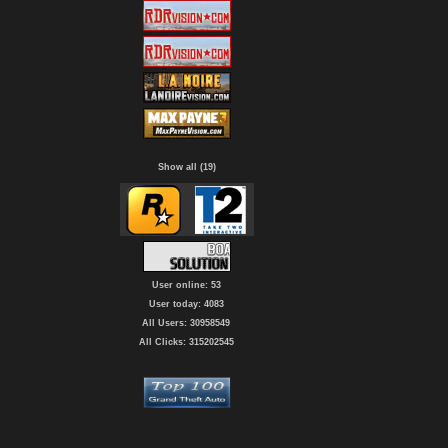
Show all (19)
User online: 53
User today: 4083
All Users: 30958549
All Clicks: 315202545