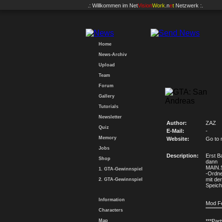
.: Willkommen im
Net
Vision
Work
.n
e
t
Netzwerk :.
Home
News-Archiv
Upload
Team
Forum
Gallery
Tutorials
Newsletter
Author:
ZAZ
Quiz
E-Mail:
-
Memory
Website:
Go to 
Jobs
Description:
Erst B
Shop
dann
MAIN.S
1. GTA-Gewinnspiel
-Ordn
mit der
2. GTA-Gewinnspiel
Speich
Information
Mod F
""""""""
Characters
Map
***Par