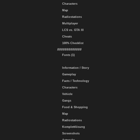
Characters
Map
Radiostations
Multiplayer
LCS vs. GTA III
Cheats
100% Checklist
#############
Fonts (1)
Information / Story
Gameplay
Facts / Technology
Characters
Vehicle
Gangs
Food & Shopping
Map
Radiostations
Komplettlösung
Screenshots