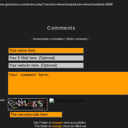
www.gtavision.com/index.php?section=downloads&site=download&id=2058
Comments
.: Kommentar schreiben | Write comment :.
:
ode:
Die Felder in
orange
sind auszufüllen.
The fields in
orange
must be filled out