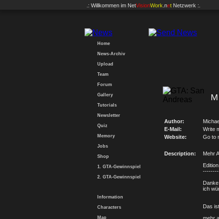
.: Willkommen im
Net
Vision
Work
.n
e
t
Netzwerk :.
Home
News-Archiv
Upload
Team
Forum
Gallery
M
Tutorials
Newsletter
Author:
Michae
Quiz
E-Mail:
Write 
Memory
Website:
Go to 
Jobs
Description:
Mehr A
Shop
Editio
1. GTA-Gewinnspiel
--------
2. GTA-Gewinnspiel
Danke 
ich wü
Information
Das ist
Characters
Map
mehr a