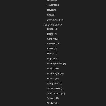
Artworks
Teasersites
Reviews
Cheats
100% Checklist
#############
Bikes (45)
Boats (7)
Cars (948)
Comics (17)
Fonts (1)
House (3)
Maps (49)
Mobilephones (3)
Mods (244)
Multiplayer (66)
Planes (31)
Savegames (3)
Screensaver (1)
SCM / CLEO (16)
Skins (136)
Tools (39)