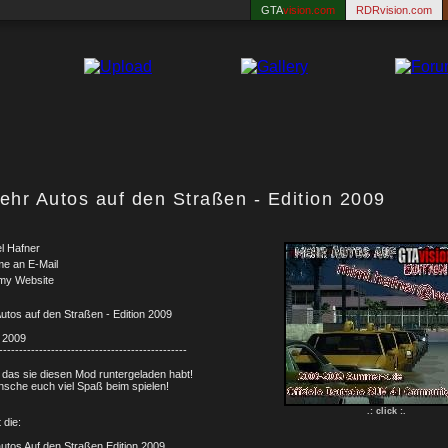
GTA
vision.com
RDRvision.com
ehr Autos auf den Straßen - Edition 2009
l Hafner
me an E-Mail
my Website
utos auf den Straßen - Edition 2009
n 2009
-----------------------------------------------
das sie diesen Mod runtergeladen habt!
nsche euch viel Spaß beim spielen!
.: click :.
 die:
utos Auf den Straßen Edition 2009