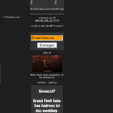
:: GTAvision.com ::
Connect via IP
188.40.105.12:7777
> Link to the SA-MP Forum <
GTA IV
Niko lässt sichs gutgehen :D
by HellyLoon
.: submit :
: gallery :.