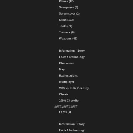
Planes (12)
Savegames (6)
Screensaver (2)
Skins (123)
Tools (74)
Trainers (6)
Weapons (43)
Information / Story
Facts / Technology
Characters
Map
Radiostations
Multiplayer
VCS vs. GTA Vice City
Cheats
100% Checklist
#############
Fonts (1)
Information / Story
Facts / Technology