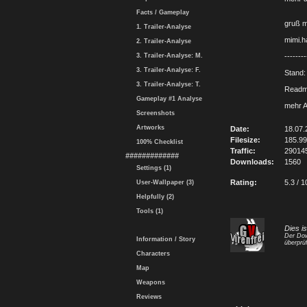
Facts / Gameplay
gruß m
1. Trailer-Analyse
mimi.
2. Trailer-Analyse
3. Trailer-Analyse: M.
--------
3. Trailer-Analyse: F.
Stand
3. Trailer-Analyse: T.
Readme
Gameplay #1 Analyse
mehr A
Screenshots
Artworks
Date:
18.07.
Filesize:
185.9
100% Checklist
Traffic:
29014
#############
Downloads:
1560
Settings (1)
Rating:
5.3 / 1
User-Wallpaper (3)
Helpfully (2)
Tools (1)
Dies i
Der Dow
Information / Story
überprüf
Characters
Map
Weapons
Reviews