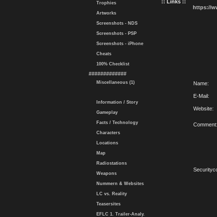
:: Links ::
Trophies
https://
Artworks
Screenshots - NDS
Screenshots - PSP
Screenshots - iPhone
Cheats
100% Checklist
#############
Miscellaneous (1)
Name:
E-Mail:
Information / Story
Website:
Gameplay
Facts / Technology
Comment
Characters
Locations
Map
Radiostations
Securityc
Weapons
Nummern & Websites
LC vs. Reality
Teasersites
EFLC 1. Trailer-Analy.