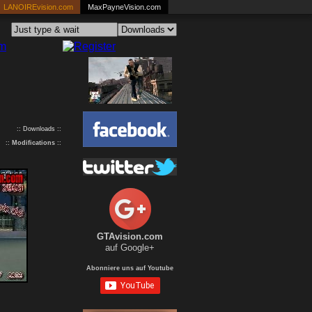
LANOIREvision.com
MaxPayneVision.com
:: Downloads ::
::
Modifications
::
GTAvision.com
auf Google+
Abonniere uns auf Youtube