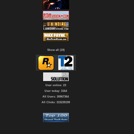
Show all (19)
User online: 23
User today: 3164
All Users: 30967364
All Clicks: 315239199