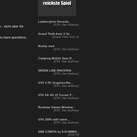
Lamborghini Huracán...
(GTA: San Andreas)
- nicht aber für
Grand Theft Auto V Ve...
you have questions,
(Grand Theft Auto V)
Noclip mod
(GTA: San Andreas)
Camping Mobile Save H...
(GTA: San Andreas)
GREEN LINE PAKISTAN
(GTA: San Andreas)
GTA V PC Graphics-Per...
(GTA: San Andreas)
GTA SA AK 47 Cursor F...
(GTA: San Andreas)
Rockstar Games Window...
(GTA: San Andreas)
GTA 100% with latest ...
(GTA: San Andreas)
ENB CONFIG by DJCOMMA...
(GTA IV)