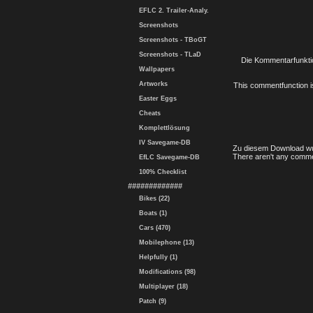
EFLC 2. Trailer-Analy.
Screenshots
Screenshots - TBoGT
Screenshots - TLaD
Die Kommentarfunktio
Wallpapers
Artworks
This commentfunction is 
Easter Eggs
Cheats
Komplettlösung
IV Savegame-DB
Zu diesem Download wu
There aren't any comme
EfLC Savegame-DB
100% Checklist
#############
Bikes (22)
Boats (1)
Cars (470)
Mobilephone (13)
Helpfully (1)
Modifications (98)
Multiplayer (18)
Patch (9)