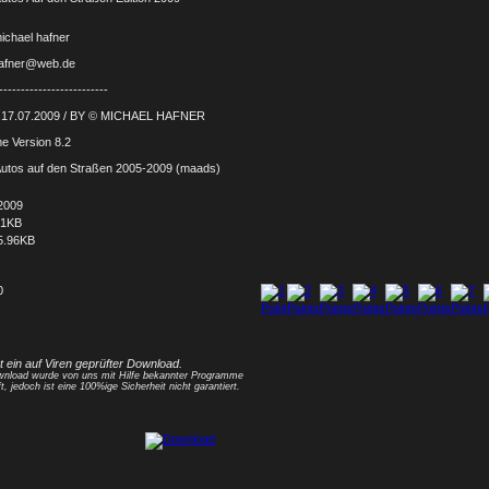
ichael hafner
hafner@web.de
-------------------------
: 17.07.2009 / BY © MICHAEL HAFNER
 Version 8.2
utos auf den Straßen 2005-2009 (maads)
2009
91KB
5.96KB
0
1
2
3
4
5
6
7
8
st ein auf Viren geprüfter Download.
nload wurde von uns mit Hilfe bekannter Programme
t, jedoch ist eine 100%ige Sicherheit nicht garantiert.