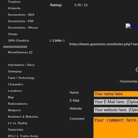
Trophies
Rating:
5.45 / 10
Artworks
Screenshots - NDS
Screenshots - PSP
Screenshots - iPhone
Cheats
:: Links ::
100% Checklist
https://www.gtavision.com/index.php?s
#############
Miscellaneous (1)
Information / Story
Gameplay
Facts / Technology
.: Kommentar 
Characters
Locations
Name:
Map
E-Mail:
Radiostations
Website:
Weapons
Nummern & Websites
Comment:
LC vs. Reality
Teasersites
EFLC 1. Trailer-Analy.