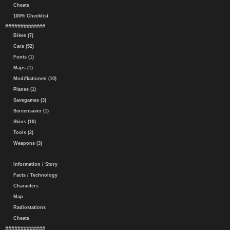
Cheats
100% Checklist
#############
Bikes (7)
Cars (52)
Fonts (1)
Maps (1)
Modifkationen (10)
Planes (1)
Savegames (3)
Screensaver (1)
Skins (10)
Tools (2)
Weapons (3)
Information / Story
Facts / Technology
Characters
Map
Radiostations
Cheats
#############