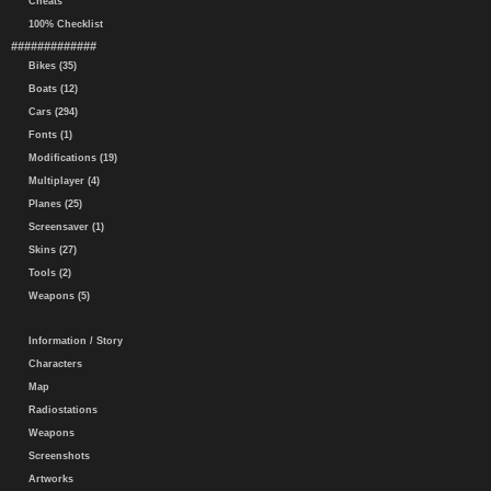
Cheats
100% Checklist
#############
Bikes (35)
Boats (12)
Cars (294)
Fonts (1)
Modifications (19)
Multiplayer (4)
Planes (25)
Screensaver (1)
Skins (27)
Tools (2)
Weapons (5)
Information / Story
Characters
Map
Radiostations
Weapons
Screenshots
Artworks