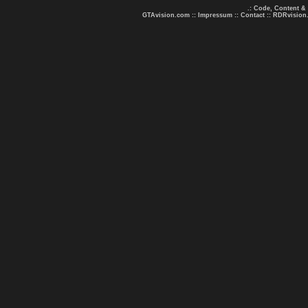
.: Code, Content &
GTAvision.com
::
Impressum
::
Contact
::
RDRvision