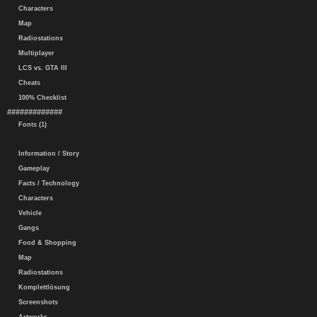
Characters
Map
Radiostations
Multiplayer
LCS vs. GTA III
Cheats
100% Checklist
#############
Fonts (1)
Information / Story
Gameplay
Facts / Technology
Characters
Vehicle
Gangs
Food & Shopping
Map
Radiostations
Komplettlösung
Screenshots