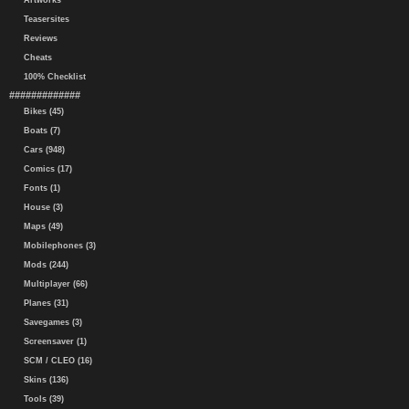
Artworks
Teasersites
Reviews
Cheats
100% Checklist
#############
Bikes (45)
Boats (7)
Cars (948)
Comics (17)
Fonts (1)
House (3)
Maps (49)
Mobilephones (3)
Mods (244)
Multiplayer (66)
Planes (31)
Savegames (3)
Screensaver (1)
SCM / CLEO (16)
Skins (136)
Tools (39)