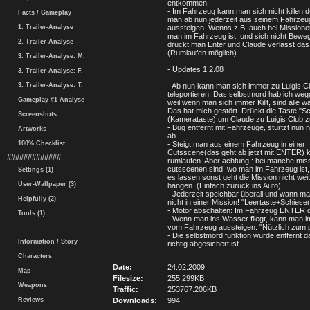
entkommen.
- Im Fahrzeug kann man sich nicht killen 
Facts / Gameplay
man ab nun jederzeit aus seinem Fahrzeug
1. Trailer-Analyse
aussteigen. Wenns z.B. auch bei Missionen
man im Fahrzeug ist, und sich nicht Bewe
2. Trailer-Analyse
drückt man Enter und Claude verlässt da
(Rumlaufen möglich)
3. Trailer-Analyse: M.
- Updates 1.2.08
3. Trailer-Analyse: F.
3. Trailer-Analyse: T.
- Ab nun kann man sich immer zu Luigis C
teleportieren. Das selbstmord hab ich we
Gameplay #1 Analyse
weil wenn man sich immer Killt, sind alle w
Das hat mich gestört. Drückt die Taste "
Screenshots
(Kamerataste) um Claude zu Luigis Club z
- Bug entfernt mit Fahrzeuge, stürtzt nun 
Artworks
ab.
100% Checklist
- Steigt man aus einem Fahrzeug in einer
Cutsscene(das geht ab jetzt mit ENTER) 
#############
rumlaufen. Aber achtung!: bei manche mis
cutsscenen sind, wo man im Fahrzeug ist,
Settings (1)
es lassen sonst geht die Mission nicht weit
User-Wallpaper (3)
hängen. (Einfach zurück ins Auto)
- Jederzeit speichbar überall und wann ma
Helpfully (2)
nicht in einer Mission! "Leertaste+Schiesen
- Motor abschalten: Im Fahrzeug ENTER 
Tools (1)
- Wenn man ins Wasser fliegt, kann man 
vom Fahrzeug aussteigen. "Nützlich zum p
- Die selbstmord funktion wurde entfernt d
Information / Story
richtig abgesichert ist.
Characters
Date:
24.02.2009
Map
Filesize:
255.299KB
Weapons
Traffic:
253767.206KB
Reviews
Downloads:
994