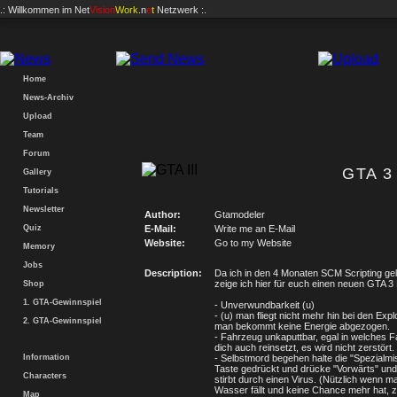
.: Willkommen im
Net
Vision
Work
.n
e
t
Netzwerk :.
Home
News-Archiv
Upload
Team
Forum
GTA 3
Gallery
Tutorials
Newsletter
Author:
Gtamodeler
Quiz
E-Mail:
Write me an E-Mail
Website:
Go to my Website
Memory
Jobs
Description:
Da ich in den 4 Monaten SCM Scripting gel
zeige ich hier für euch einen neuen GTA 3
Shop
1. GTA-Gewinnspiel
- Unverwundbarkeit (u)
- (u) man fliegt nicht mehr hin bei den Exp
2. GTA-Gewinnspiel
man bekommt keine Energie abgezogen.
- Fahrzeug unkaputtbar, egal in welches 
dich auch reinsetzt, es wird nicht zerstört.
Information
- Selbstmord begehen halte die "Spezialmi
Taste gedrückt und drücke "Vorwärts" un
Characters
stirbt durch einen Virus. (Nützlich wenn m
Wasser fällt und keine Chance mehr hat, 
Map