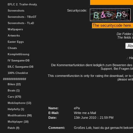
EFLC 2. Trailer-Analy.
Securitycode:
Screenshots
Screenshots - TBoGT
Screenshots - TLaD
Wallpapers
Die Felder 
Artworks
The fields 
Easter Eggs
Cheats
Komplettlösung
.: H
IV Savegame-DB
Die Kommentarfunktion dient lediglich zum Bewerten des 
EfLC Savegame-DB
Support. Bei Fragen bi
100% Checklist
This commentfunction is only for rating the download, or to 
#############
please writ
Bikes (22)
Boats (1)
Cars (470)
Mobilephone (13)
Name:
ePix
Helpfully (1)
E-Mail:
Write me a Mail
Modifications (98)
Date:
13th June 2010 :: 21:59 PM
Multiplayer (18)
Comment:
Großes Lob, hast du gut gemacht bekom
Patch (9)