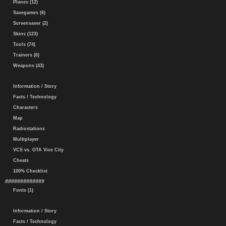
Planes (12)
Savegames (6)
Screensaver (2)
Skins (123)
Tools (74)
Trainers (6)
Weapons (43)
Information / Story
Facts / Technology
Characters
Map
Radiostations
Multiplayer
VCS vs. GTA Vice City
Cheats
100% Checklist
#############
Fonts (1)
Information / Story
Facts / Technology