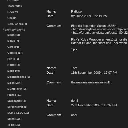
Artworks
Teasersites
Name:
Rafioso
Reviews
Date:
8th June 2009 :: 22:19 PM
Cheats
100% Checklist
Comment:
Bitte die folgenden Seiten LESEN:
- http://www.gtavision.com/index.php?se
#############
- http://forum.gtavision.com/posts_80_2
Bikes (45)
Rick's XLive Wrapper unterstützt nur die
Boats (7)
listener tut das. Ihr findet das Tool, wenn
Cars (948)
THX
Comics (17)
Fonts (1)
House (3)
Name:
Tom
Maps (49)
Date:
11th September 2009 :: 17:07 PM
Mobilephones (3)
Comment:
thaaaaaaaaaaaaaaaaanks!!!!!
Mods (244)
Multiplayer (66)
Planes (31)
Name:
domi
Savegames (3)
Date:
27th November 2009 :: 15:37 PM
Screensaver (1)
SCM / CLEO (16)
Comment:
cool
Skins (136)
Tools (39)