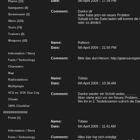
Date:
5th April 2009 :: 17:34 PM
Planes (12)
Savegames (6)
Comment:
Danke dir
Screensaver (2)
Aber habe jetzt ein neues Problem
Sobald ich die Datei laden will kommt die
Skins (123)
oder so ähnlich
Tools (74)
Trainers (6)
Weapons (43)
Name:
Rafioso
Date:
5th April 2009 :: 21:55 PM
Information / Story
Comment:
Bitte das durchlesen: http://gtaivsavega
Facts / Technology
Characters
Map
Name:
Tobias
Radiostations
Date:
6th April 2009 :: 10:36 AM
Multiplayer
VCS vs. GTA Vice City
Comment:
Danke wieder ein Schritt weiter,...........
Aber stehe jetzt vor ein Neues Problem,....
Cheats
Wo ihn in 3. Teufelsnamen soll ich die Da
100% Checklist
#############
Fonts (1)
Name:
Tobias
Date:
6th April 2009 :: 11:41 AM
Information / Story
Comment:
Alles klar hat sich erledigt
Facts / Technology