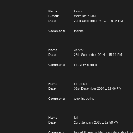
Name:
kevin
E-Mail:
Write me a Mail
Date:
22nd September 2013 :: 19:05 PM
Comment:
thanks
Name:
Ashraf
Date:
28th September 2014 :: 15:14 PM
Comment:
it is very helpfull
Name:
klitschko
Date:
31st December 2014 :: 19:06 PM
Comment:
wow intresting
Name:
lori
Date:
23rd January 2015 :: 12:59 PM
Comment:
hey all i have problem cant date alex in 