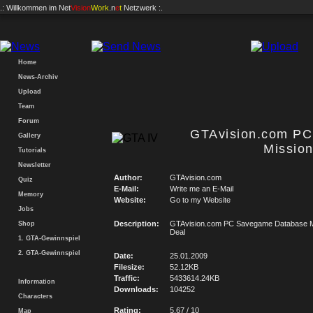
.: Willkommen im
Net
Vision
Work
.n
e
t
Netzwerk :.
Home
News-Archiv
Upload
Team
Forum
GTAvision.com P
Gallery
Mission
Tutorials
Newsletter
Author:
GTAvision.com
Quiz
E-Mail:
Write me an E-Mail
Memory
Website:
Go to my Website
Jobs
Description:
GTAvision.com PC Savegame Database Mi
Shop
Deal
1. GTA-Gewinnspiel
2. GTA-Gewinnspiel
Date:
25.01.2009
Filesize:
52.12KB
Traffic:
5433614.24KB
Information
Downloads:
104252
Characters
Rating:
5.67 / 10
Map