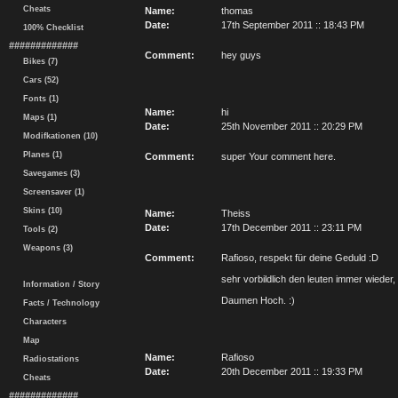
Cheats
Name:
thomas
Date:
17th September 2011 :: 18:43 PM
100% Checklist
#############
Comment:
hey guys
Bikes (7)
Cars (52)
Fonts (1)
Name:
hi
Maps (1)
Date:
25th November 2011 :: 20:29 PM
Modifkationen (10)
Planes (1)
Comment:
super Your comment here.
Savegames (3)
Screensaver (1)
Skins (10)
Name:
Theiss
Date:
17th December 2011 :: 23:11 PM
Tools (2)
Weapons (3)
Comment:
Rafioso, respekt für deine Geduld :D
sehr vorbildlich den leuten immer wieder,
Information / Story
Daumen Hoch. :)
Facts / Technology
Characters
Map
Name:
Rafioso
Radiostations
Date:
20th December 2011 :: 19:33 PM
Cheats
#############