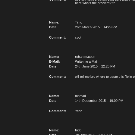
here whats the problem???
Name:
Timo
Date:
26th March 2015 :: 14:29 PM
Comment:
cool
Name:
rehan mateen
E-Mail:
Write me a Mail
Date:
24th June 2015 :: 22:25 PM
Comment:
will tell me bro where to paste this file in 
Name:
mamad
Date:
14th December 2015 :: 19:09 PM
Comment:
Yeah
Name:
frido