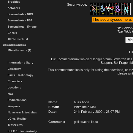
Trophies
Securitycode:
Artworks
Screenshots - NDS
Screenshots - PSP
Screenshots - iPhone
Die Felder 
The fields 
Cheats
100% Checklist
#############
Miscellaneous (1)
.: H
Die Kommentarfunktion dient lediglich zum Bewerten des 
Support. Bei Fragen bi
Information / Story
Gameplay
This commentfunction is only for rating the download, or to 
please writ
Facts / Technology
Characters
Locations
Map
Radiostations
Name:
huss hodn
Weapons
E-Mail:
Write me a Mail
Date:
24th February 2009 :: 23:07 PM
Nummern & Websites
LC vs. Reality
Comment:
geile sache leute
Teasersites
EFLC 1. Trailer-Analy.