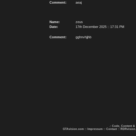
Comment:
aeaj
Name:
zeus
Date:
17th December 2025 :: 17:31 PM
Comment:
gghnvhjjhb
.: Code, Content &
GTAvision.com
::
Impressum
::
Contact
::
RDRvision