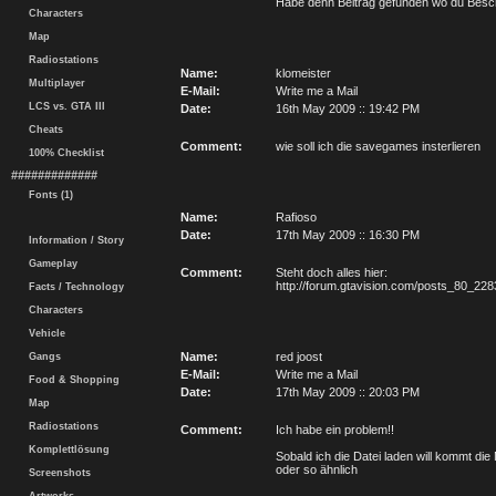
Habe denn Beitrag gefunden wo du Beschrieb
Characters
Map
Radiostations
Name:
klomeister
Multiplayer
E-Mail:
Write me a Mail
LCS vs. GTA III
Date:
16th May 2009 :: 19:42 PM
Cheats
Comment:
wie soll ich die savegames insterlieren
100% Checklist
#############
Fonts (1)
Name:
Rafioso
Date:
17th May 2009 :: 16:30 PM
Information / Story
Gameplay
Comment:
Steht doch alles hier:
http://forum.gtavision.com/posts_80_228
Facts / Technology
Characters
Vehicle
Name:
red joost
Gangs
E-Mail:
Write me a Mail
Food & Shopping
Date:
17th May 2009 :: 20:03 PM
Map
Radiostations
Comment:
Ich habe ein problem!!
Komplettlösung
Sobald ich die Datei laden will kommt die
oder so ähnlich
Screenshots