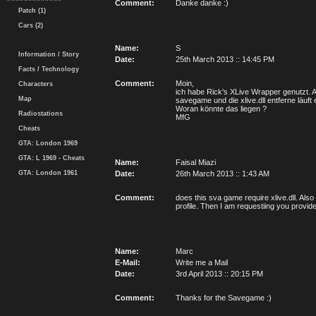
Comment:
Danke danke :)
Patch (1)
Cars (2)
Name:
S
Information / Story
Date:
25th March 2013 :: 14:45 PM
Facts / Technology
Comment:
Moin,
Characters
ich habe Rick's XLive Wrapper genutzt. Ab
Map
savegame und die xlive.dll entferne läuft 
Woran könnte das liegen ?
Radiostations
MfG
Cheats
GTA: London 1969
GTA: L 1969 - Cheats
Name:
Faisal Miazi
GTA: London 1961
Date:
26th March 2013 :: 1:43 AM
Comment:
does this sva game require xlive.dll. Also 
profile. Then I am requestiing you provid
Name:
Marc
E-Mail:
Write me a Mail
Date:
3rd April 2013 :: 20:15 PM
Comment:
Thanks for the Savegame :)