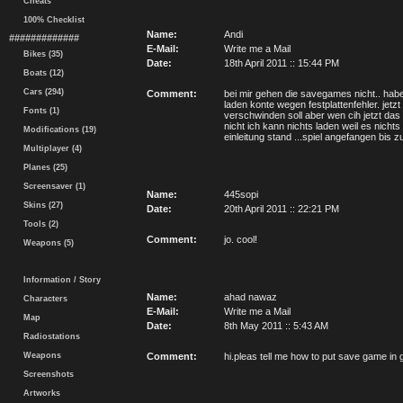
Cheats
100% Checklist
Name:
Andi
#############
E-Mail:
Write me a Mail
Bikes (35)
Date:
18th April 2011 :: 15:44 PM
Boats (12)
Cars (294)
Comment:
bei mir gehen die savegames nicht.. habe 
laden konte wegen festplattenfehler. jetz
Fonts (1)
verschwinden soll aber wen cih jetzt da
nicht ich kann nichts laden weil es nichts
Modifications (19)
einleitung stand ...spiel angefangen bis
Multiplayer (4)
Planes (25)
Screensaver (1)
Name:
445sopi
Skins (27)
Date:
20th April 2011 :: 22:21 PM
Tools (2)
Comment:
jo. cool!
Weapons (5)
Information / Story
Name:
ahad nawaz
Characters
E-Mail:
Write me a Mail
Map
Date:
8th May 2011 :: 5:43 AM
Radiostations
Weapons
Comment:
hi.pleas tell me how to put save game in g
Screenshots
Artworks