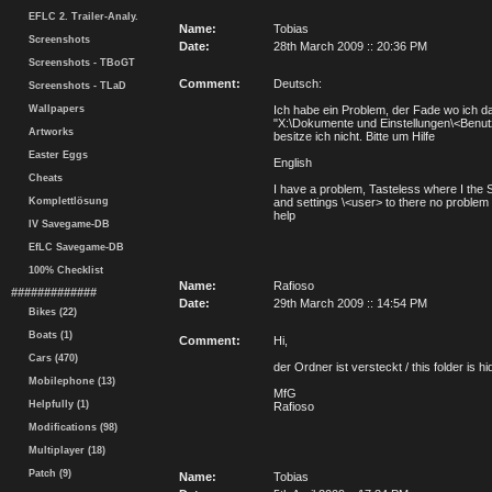
EFLC 2. Trailer-Analy.
Name:
Tobias
Screenshots
Date:
28th March 2009 :: 20:36 PM
Screenshots - TBoGT
Comment:
Deutsch:
Screenshots - TLaD
Wallpapers
Ich habe ein Problem, der Fade wo ich das
"X:\Dokumente und Einstellungen\<Benutz
Artworks
besitze ich nicht. Bitte um Hilfe
Easter Eggs
English
Cheats
I have a problem, Tasteless where I the 
Komplettlösung
and settings \<user> to there no problem 
help
IV Savegame-DB
EfLC Savegame-DB
100% Checklist
Name:
Rafioso
#############
Date:
29th March 2009 :: 14:54 PM
Bikes (22)
Boats (1)
Comment:
Hi,
Cars (470)
der Ordner ist versteckt / this folder is h
Mobilephone (13)
MfG
Helpfully (1)
Rafioso
Modifications (98)
Multiplayer (18)
Patch (9)
Name:
Tobias