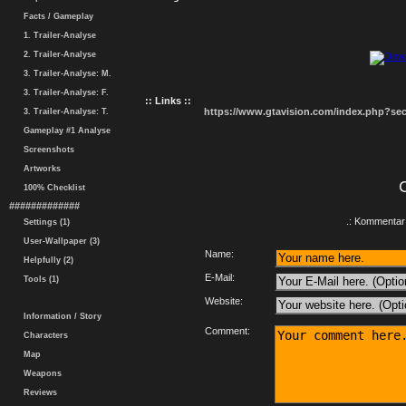
Facts / Gameplay
1. Trailer-Analyse
2. Trailer-Analyse
3. Trailer-Analyse: M.
3. Trailer-Analyse: F.
:: Links ::
https://www.gtavision.com/index.php?s
3. Trailer-Analyse: T.
Gameplay #1 Analyse
Screenshots
Artworks
100% Checklist
#############
.: Kommentar 
Settings (1)
User-Wallpaper (3)
Name:
Helpfully (2)
E-Mail:
Tools (1)
Website:
Information / Story
Comment:
Characters
Map
Weapons
Reviews