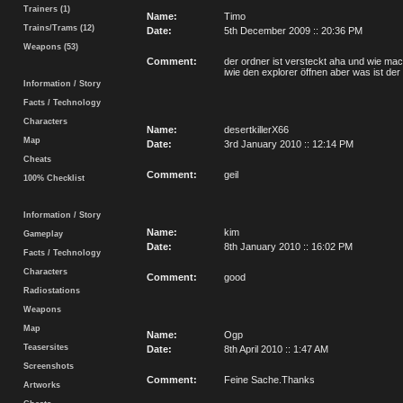
Trainers (1)
Name:
Timo
Trains/Trams (12)
Date:
5th December 2009 :: 20:36 PM
Weapons (53)
Comment:
der ordner ist versteckt aha und wie mach
iwie den explorer öffnen aber was ist der
Information / Story
Facts / Technology
Characters
Name:
desertkillerX66
Map
Date:
3rd January 2010 :: 12:14 PM
Cheats
Comment:
geil
100% Checklist
Information / Story
Name:
kim
Gameplay
Date:
8th January 2010 :: 16:02 PM
Facts / Technology
Characters
Comment:
good
Radiostations
Weapons
Map
Name:
Ogp
Teasersites
Date:
8th April 2010 :: 1:47 AM
Screenshots
Comment:
Feine Sache.Thanks
Artworks