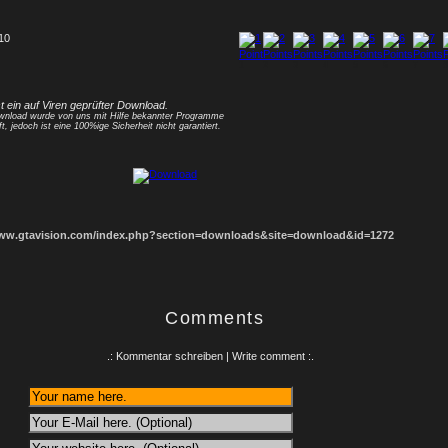
 10
1
2
3
4
5
6
7
8
st ein auf Viren geprüfter Download.
nload wurde von uns mit Hilfe bekannter Programme
ft, jedoch ist eine 100%ige Sicherheit nicht garantiert.
www.gtavision.com/index.php?section=downloads&site=download&id=1272
Comments
.: Kommentar schreiben | Write comment :.