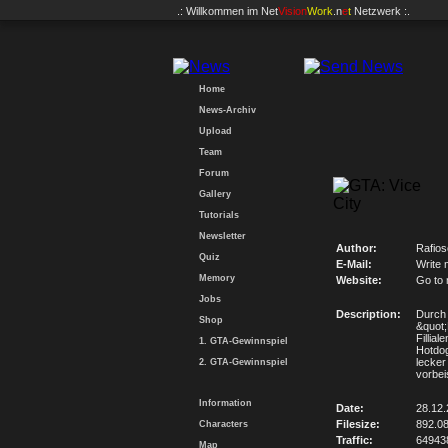
.: Willkommen im
Net
Vision
Work
.n
e
t
Netzwerk :.
Home
News-Archiv
Upload
Team
Forum
Gallery
Tutorials
Newsletter
Author:
Rafios
Quiz
E-Mail:
Write 
Memory
Website:
Go to
Jobs
Description:
Durch 
Shop
&quot;
Fillia
1. GTA-Gewinnspiel
Hotdo
lecker
2. GTA-Gewinnspiel
vorbe
Information
Date:
28.12
Filesize:
892.0
Characters
Traffic:
64943
Map