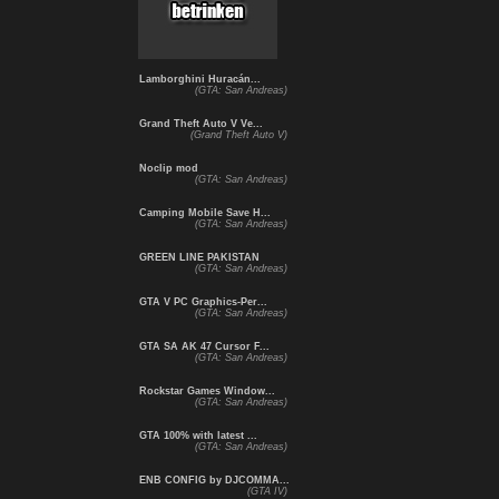
Lamborghini Huracán...
(GTA: San Andreas)
Grand Theft Auto V Ve...
(Grand Theft Auto V)
Noclip mod
(GTA: San Andreas)
Camping Mobile Save H...
(GTA: San Andreas)
GREEN LINE PAKISTAN
(GTA: San Andreas)
GTA V PC Graphics-Per...
(GTA: San Andreas)
GTA SA AK 47 Cursor F...
(GTA: San Andreas)
Rockstar Games Window...
(GTA: San Andreas)
GTA 100% with latest ...
(GTA: San Andreas)
ENB CONFIG by DJCOMMA...
(GTA IV)