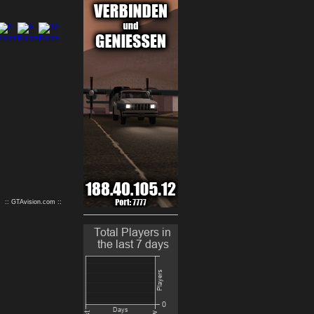
9
10
:: GTAvision.com ::