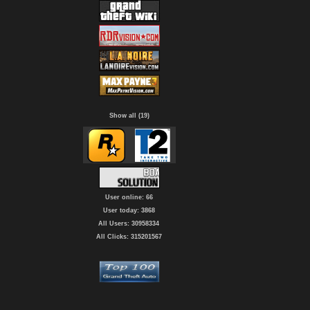
Show all (19)
User online: 66
User today: 3868
All Users: 30958334
All Clicks: 315201567