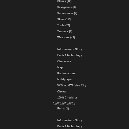
Planes (12)
Savegames (6)
Screensaver (2)
Skins (123)
Tools (74)
Trainers (6)
Weapons (43)
Information / Story
Facts / Technology
Characters
Map
Radiostations
Multiplayer
VCS vs. GTA Vice City
Cheats
100% Checklist
#############
Fonts (1)
Information / Story
Facts / Technology