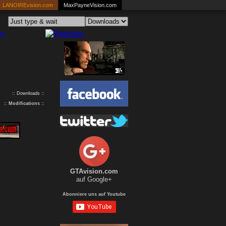
LANOIREvision.com
MaxPayneVision.com
:: Downloads ::
::
Modifications
::
GTAvision.com
auf Google+
Abonniere uns auf Youtube