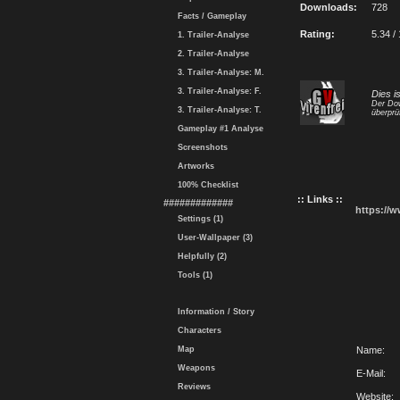
Downloads:
728
Facts / Gameplay
Rating:
5.34 /
1. Trailer-Analyse
2. Trailer-Analyse
3. Trailer-Analyse: M.
3. Trailer-Analyse: F.
Dies i
Der Dow
3. Trailer-Analyse: T.
überprü
Gameplay #1 Analyse
Screenshots
Artworks
100% Checklist
:: Links ::
#############
https://
Settings (1)
User-Wallpaper (3)
Helpfully (2)
Tools (1)
Information / Story
Characters
Map
Name:
Weapons
E-Mail:
Reviews
Website: