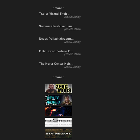
.: more :.
Trailer 'Grand Theft ...
(06.08.2026)
Sommer-Heist-Event au...
(06.08.2026)
Neues Polizeifahrzeug...
(28.07.2026)
GTA+: Grotti Veleno G...
(28.07.2026)
The Kortz Center Heis...
(28.07.2026)
.: more :.