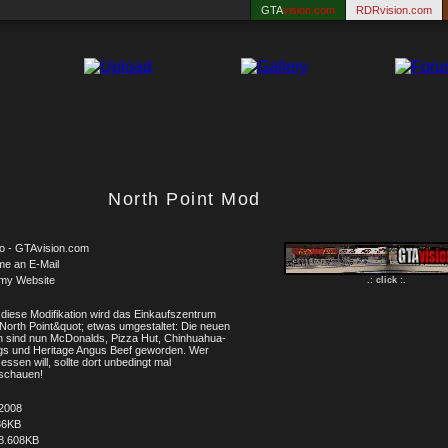
GTA
vision.com
RDRvision.com
North Point Mod
o - GTAvision.com
me an E-Mail
 my Website
.: click :.
diese Modifikation wird das Einkaufszentrum
North Point&quot; etwas umgestaltet: Die neuen
len sind nun McDonalds, Pizza Hut, Chinhuahua-
gs und Heritage Angus Beef geworden. Wer
 essen will, sollte dort unbedingt mal
ischauen!
.2008
86KB
8.608KB