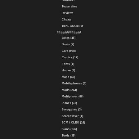
Artworks
Teasersites
Reviews
Cheats
100% Checklist
#############
Bikes (45)
Boats (7)
Cars (948)
Comics (17)
Fonts (1)
House (3)
Maps (49)
Mobilephones (3)
Mods (244)
Multiplayer (66)
Planes (31)
Savegames (3)
Screensaver (1)
SCM / CLEO (16)
Skins (136)
Tools (39)