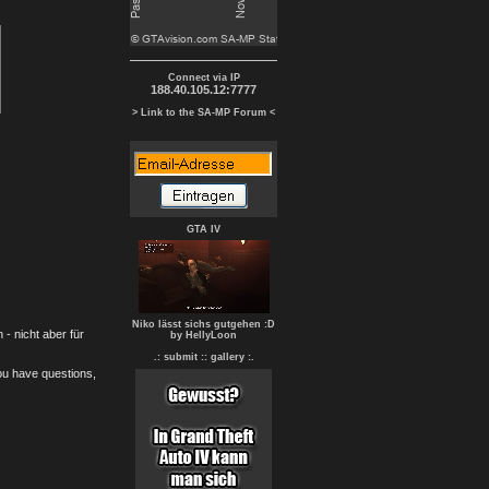
Connect via IP
188.40.105.12:7777
> Link to the SA-MP Forum <
GTA IV
Niko lässt sichs gutgehen :D
- nicht aber für
by HellyLoon
.: submit :
: gallery :.
you have questions,