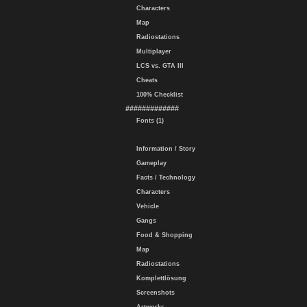
Characters
Map
Radiostations
Multiplayer
LCS vs. GTA III
Cheats
100% Checklist
#############
Fonts (1)
Information / Story
Gameplay
Facts / Technology
Characters
Vehicle
Gangs
Food & Shopping
Map
Radiostations
Komplettlösung
Screenshots