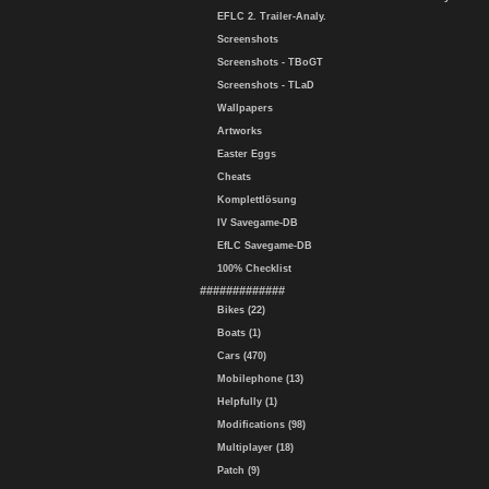
EFLC 2. Trailer-Analy.
Screenshots
Screenshots - TBoGT
Screenshots - TLaD
Wallpapers
Artworks
Easter Eggs
Cheats
Komplettlösung
IV Savegame-DB
EfLC Savegame-DB
100% Checklist
#############
Bikes (22)
Boats (1)
Cars (470)
Mobilephone (13)
Helpfully (1)
Modifications (98)
Multiplayer (18)
Patch (9)