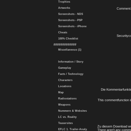
Trophies
Artworks
Comment
Screenshots - NDS
Screenshots - PSP
Screenshots - iPhone
Cheats
Securityc
100% Checklist
#############
Miscellaneous (1)
Information / Story
Gameplay
Facts / Technology
Characters
Locations
Die Kommentarfunktio
Map
Radiostations
This commentfunction is 
Weapons
Nummern & Websites
LC vs. Reality
Teasersites
Zu diesem Download wu
EFLC 1. Trailer-Analy.
There aren't any comme