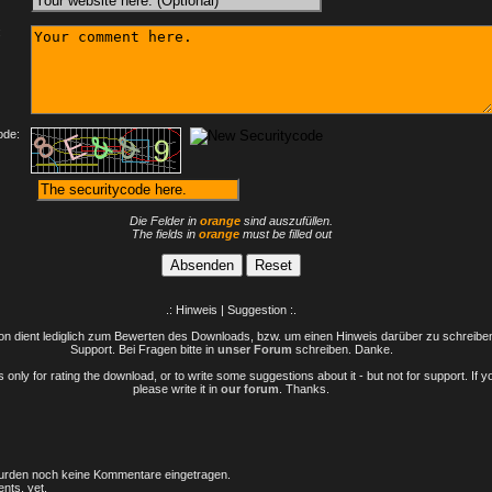
:
ode:
Die Felder in
orange
sind auszufüllen.
The fields in
orange
must be filled out
.: Hinweis | Suggestion :.
n dient lediglich zum Bewerten des Downloads, bzw. um einen Hinweis darüber zu schreiben 
Support. Bei Fragen bitte in
unser Forum
schreiben. Danke.
only for rating the download, or to write some suggestions about it - but not for support. If 
please write it in
our forum
. Thanks.
rden noch keine Kommentare eingetragen.
nts, yet.